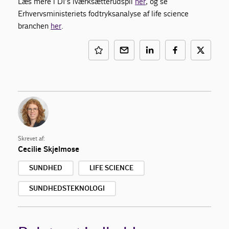
Læs mere i DI’s iværksætterudspil
her
, og se
Erhvervsministeriets fodtryksanalyse af life science
branchen
her
.
Skrevet af:
Cecilie Skjelmose
SUNDHED
LIFE SCIENCE
SUNDHEDSTEKNOLOGI