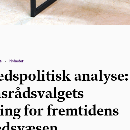
ce
Nyheder
•
dspolitisk analyse:
srådsvalgets
ing for fremtidens
edsvæsen