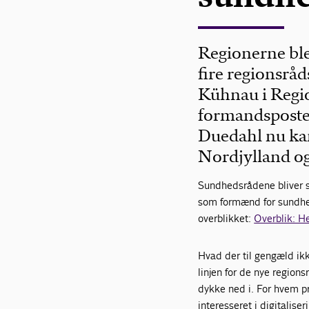
Regionerne blev
fire regionsråd
Kühnau i Regio
formandsposten
Duedahl nu kan
Nordjylland o
Sundhedsrådene bliver 
som formænd for sundhe
overblikket:
Overblik: H
Hvad der til gengæld ikk
linjen for de nye region
dykke ned i. For hvem p
interesseret i digitalise