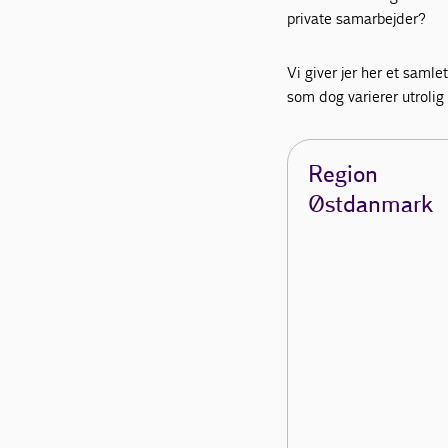
private samarbejder?
Vi giver jer her et samle
som dog varierer utroli
Region
Østdanmark