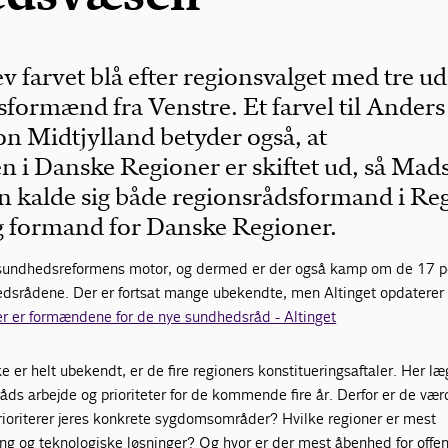
 farvet blå efter regionsvalget med tre ud
sformænd fra Venstre. Et farvel til Anders
n Midtjylland betyder også, at
 i Danske Regioner er skiftet ud, så Mad
 kalde sig både regionsrådsformand i Re
g formand for Danske Regioner.
sundhedsreformens motor, og dermed er der også kamp om de 17 p
dsrådene. Der er fortsat mange ubekendte, men Altinget opdaterer
er er formændene for de nye sundhedsråd - Altinget
e er helt ubekendt, er de fire regioners konstitueringsaftaler. Her l
sråds arbejde og prioriteter for de kommende fire år. Derfor er de vær
rioriterer jeres konkrete sygdomsområder? Hvilke regioner er mest
ring og teknologiske løsninger? Og hvor er der mest åbenhed for offen