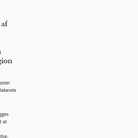
 af
s
gion
oster
 løbende
ægges
d at
tlig-