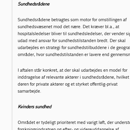
Sundhedsrådene
Sundhedsrådene betragtes som motor for omstillingen af
sundhedsvæsenet mod det nære. Det kræver bl.a., at
hospitalsledelser bliver til sundhedsledelser, der vender si
udad med ansvar for sundhedstilstanden bredt. Der skal
udarbejdes en strategi for sundhedstilbuddene i de geogra
områder, hvor sundhedstilstanden er lavere end gennemsni
I aftalen står konkret, at der skal udarbejdes en model for
inddragelse af relevante aktører i sundhedsrådene, hvilket
døren for private aktører og et styrket offentlig-privat
samarbejde.
Kvinders sundhed
Området er tydeligt prioriteret med varigt løft, der underst
forskningsindsatsen og efter- og videreuddannelse af