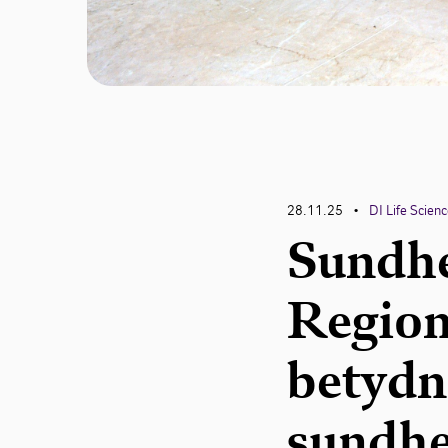
28.11.25
DI Life Scien
•
Sundhe
Region
betydn
sundh