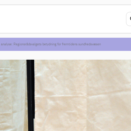
 analyse: Regionsrådsvalgets betydning for fremtidens sundhedsvæsen