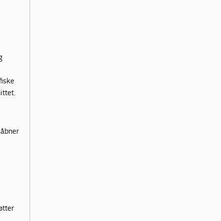
g
fiske
ttet.
 åbner
øtter