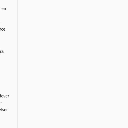
m en
e
nce
ra
dover
e
elser