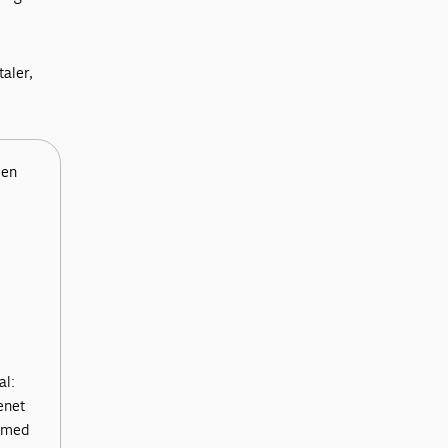
taler,
 en
al:
enet
s med