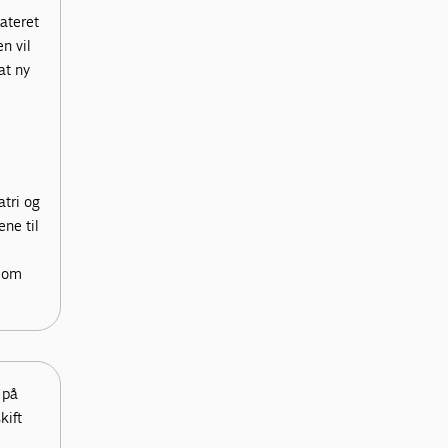
ateret
n vil
at ny
tri og
ne til
 om
 på
kift