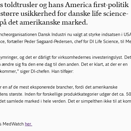
toldtrusler og hans America first-politik
tørre usikkerhed for danske life science-
på det amerikanske marked.
cheorganisationen Dansk Industri nu valgt at styrke indsatsen i USA
ence, fortæller Peder Søgaard-Pedersen, chef for DI Life Science, til 
mringer, og det er dårligt for virksomhedernes investeringslyst. Det
 ændre sig fra den ene dag til den anden. Det er klart, at der er en
kommer,” siger DI-chefen. Han tilføjer:
er en af de mest eksponerede brancher, fordi det amerikanske
s største. Inden for forskellige produktkategorier udgør det ca. 50
det samlede marked i hele verden. Det er simpelthen ikke til at k
hos MedWatch
her.