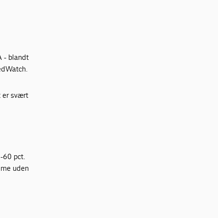
 - blandt
MedWatch.
 er svært
-60 pct.
omme uden