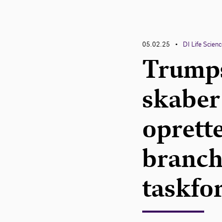
05.02.25
DI Life Scien
•
Trumps
skaber
oprett
branch
taskfo