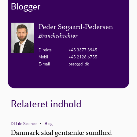
Blogger
Peder Søgaard-Pedersen
Branchedirektør
Direkte
+45 3377 3945
Mobil
+45 2128 6755
E-mail
peso@di.dk
Relateret indhold
DI Life Science
Blog
•
Danmark skal gentænke sundhed