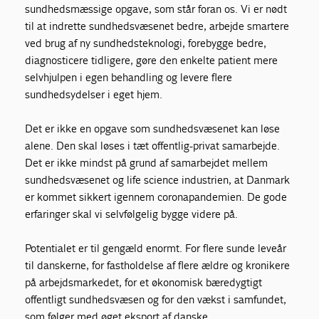
sundhedsmæssige opgave, som står foran os. Vi er nødt
til at indrette sundhedsvæsenet bedre, arbejde smartere
ved brug af ny sundhedsteknologi, forebygge bedre,
diagnosticere tidligere, gøre den enkelte patient mere
selvhjulpen i egen behandling og levere flere
sundhedsydelser i eget hjem.
Det er ikke en opgave som sundhedsvæsenet kan løse
alene. Den skal løses i tæt offentlig-privat samarbejde.
Det er ikke mindst på grund af samarbejdet mellem
sundhedsvæsenet og life science industrien, at Danmark
er kommet sikkert igennem coronapandemien. De gode
erfaringer skal vi selvfølgelig bygge videre på.
Potentialet er til gengæld enormt. For flere sunde leveår
til danskerne, for fastholdelse af flere ældre og kronikere
på arbejdsmarkedet, for et økonomisk bæredygtigt
offentligt sundhedsvæsen og for den vækst i samfundet,
som følger med øget eksport af danske