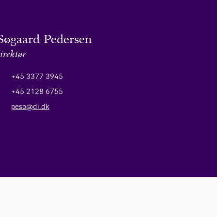
Søgaard-Pedersen
irektør
+45 3377 3945
+45 2128 6755
peso@di.dk