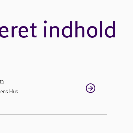
eret indhold
on
iens Hus.