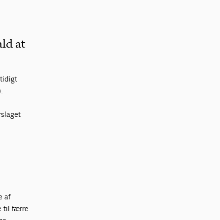
ld at
tidigt
.
slaget
e af
 til færre