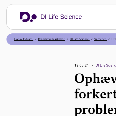
DI Life Science
Dansk Industri
Branchefællesskaber
DI Life Science
Vi mener
Oph
12.05.21
DI Life Scien
•
Ophæve
forker
probl