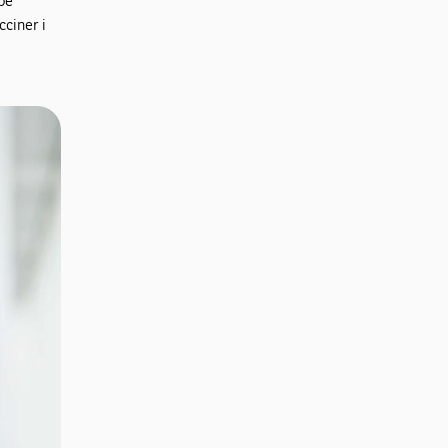
ppe
cciner i