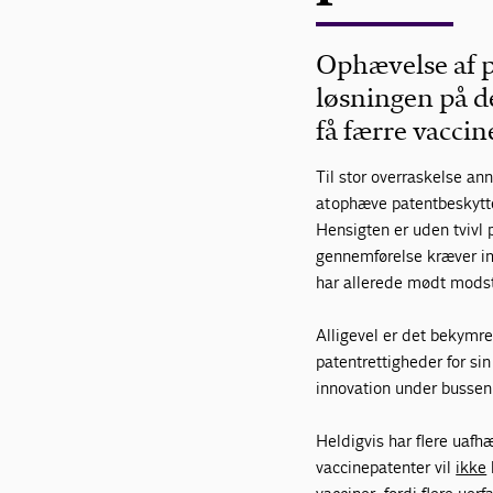
Ophævelse af p
løsningen på de
få færre vaccin
Til stor overraskelse an
at ophæve patentbeskytt
Hensigten er uden tvivl 
gennemførelse kræver i
har allerede mødt modsta
Alligevel er det bekymr
patentrettigheder for sin
innovation under bussen
Heldigvis har flere uaf
vaccinepatenter vil
ikke