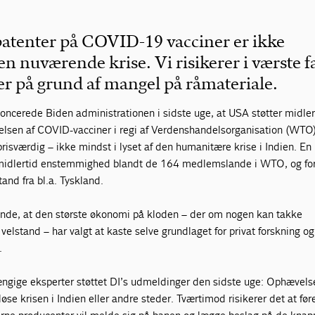
atenter på COVID-19 vacciner er ikke
n nuværende krise. Vi risikerer i værste fa
er på grund af mangel på råmateriale.
noncerede Biden administrationen i sidste uge, at USA støtter midler
elsen af COVID-vacciner i regi af Verdenshandelsorganisation (WTO)
prisværdig – ikke mindst i lyset af den humanitære krise i Indien. En
midlertid enstemmighed blandt de 164 medlemslande i WTO, og for
nd fra bl.a. Tyskland.
ende, at den største økonomi på kloden – der om nogen kan takke
 velstand – har valgt at kaste selve grundlaget for privat forskning og
.
hængige eksperter støttet DI’s udmeldinger den sidste uge: Ophævels
løse krisen i Indien eller andre steder. Tværtimod risikerer det at føre