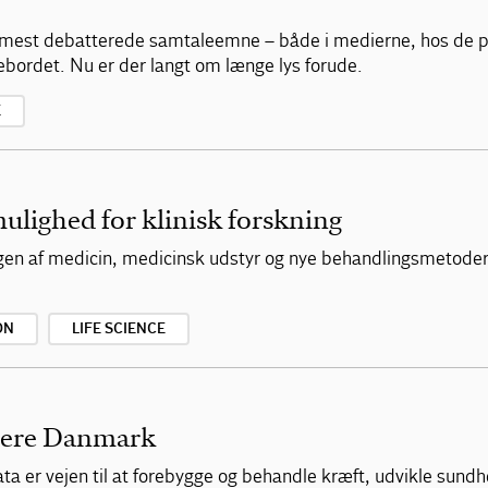
est debatterede samtaleemne – både i medierne, hos de poli
bordet. Nu er der langt om længe lys forude.
E
lighed for klinisk forskning
ingen af medicin, medicinsk udstyr og nye behandlingsmetoder
ON
LIFE SCIENCE
ndere Danmark
a er vejen til at forebygge og behandle kræft, udvikle sund