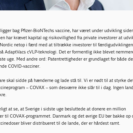
gger bag Pfizer-BioNTechs vaccine, har været under udvikling side
 har krævet kapital og risikovillighed fra private investorer at udvi
Nordic netop i færd med at tiltrække investorer til færdigudviklingen
på AdaptVacs cVLP-teknologi. Det er formentlig ikke blevet nemme
ste uge. Med andre ord: Patentrettigheder er grundlaget for både d
nde COVID-vacciner.
are skal sidde på hænderne og lade stå til. Vi er nødt til at styrke de
ccineprogram – COVAX – som desværre ikke slår til i dag. Ingen lan
kre.
igt at se, at Sverige i sidste uge besluttede at donere en million
er til COVAX-programmet. Danmark og det øvrige EU bør bakke op o
cinedoser bliver distribueret til de lande, der er hårdest ramt.