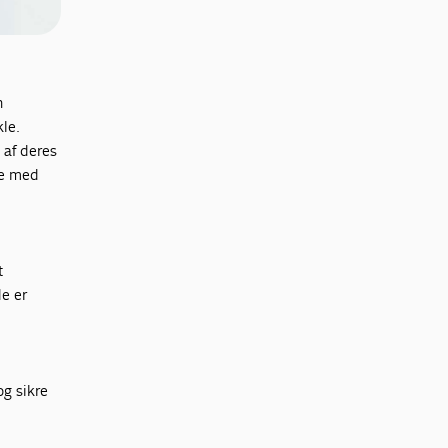
n
kle.
 af deres
re med
e
t
de er
g sikre