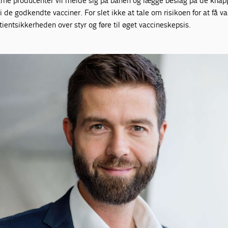
rfarne producenter vil melde sig på banen og lægge beslag på de kna
i de godkendte vacciner. For slet ikke at tale om risikoen for at få va
ientsikkerheden over styr og føre til øget vaccineskepsis.