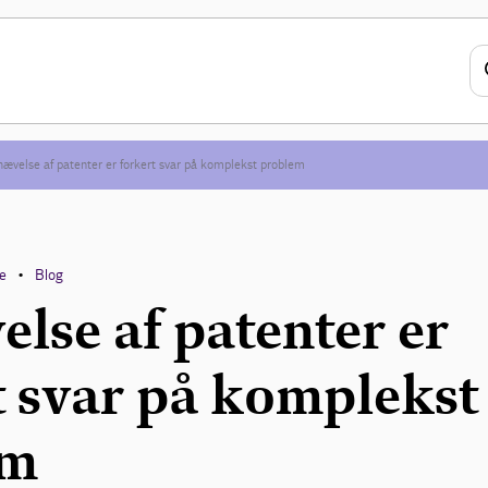
ævelse af patenter er forkert svar på komplekst problem
ce
Blog
•
lse af patenter er
t svar på komplekst
em