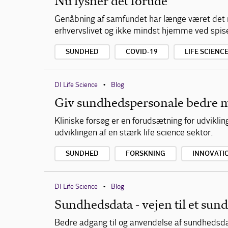
Nu lysner det forude
Genåbning af samfundet har længe været det m
erhvervslivet og ikke mindst hjemme ved spise
SUNDHED
COVID-19
LIFE SCIENC
DI Life Science
Blog
•
Giv sundhedspersonale bedre mu
Kliniske forsøg er en forudsætning for udvikl
udviklingen af en stærk life science sektor.
SUNDHED
FORSKNING
INNOVATI
DI Life Science
Blog
•
Sundhedsdata - vejen til et su
Bedre adgang til og anvendelse af sundhedsdat