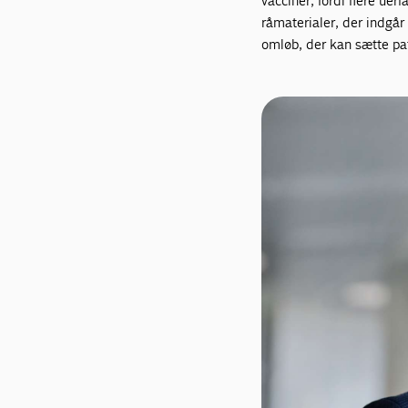
vacciner, fordi flere ue
råmaterialer, der indgår 
omløb, der kan sætte pat