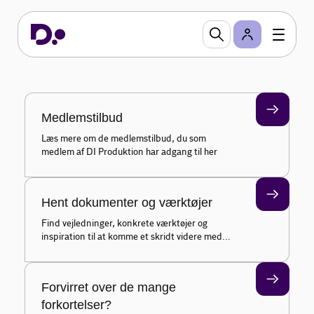
for metalindustrien
Her finder du viden, værktøjer og inspiration til at
komme i gang/videre med at arbejde med ESG
som virksomhed i metalindustrien.
Medlemstilbud
Læs mere om de medlemstilbud, du som
medlem af DI Produktion har adgang til her
Hent dokumenter og værktøjer
Find vejledninger, konkrete værktøjer og
inspiration til at komme et skridt videre med
ESG
Forvirret over de mange
forkortelser?