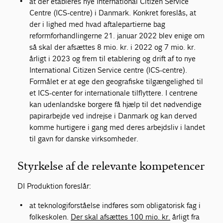
at der etableres nye International Citizen Service
Centre (ICS-centre) i Danmark. Konkret foreslås, at
der i lighed med hvad aftalepartierne bag
reformforhandlingerne 21. januar 2022 blev enige om
så skal der afsættes 8 mio. kr. i 2022 og 7 mio. kr.
årligt i 2023 og frem til etablering og drift af to nye
International Citizen Service centre (ICS-centre).
Formålet er at øge den geografiske tilgængelighed til
et ICS-center for internationale tilflyttere. I centrene
kan udenlandske borgere få hjælp til det nødvendige
papirarbejde ved indrejse i Danmark og kan derved
komme hurtigere i gang med deres arbejdsliv i landet
til gavn for danske virksomheder.
Styrkelse af de relevante kompetencer
DI Produktion foreslår:
at teknologiforståelse indføres som obligatorisk fag i
folkeskolen.
Der skal afsættes 100 mio. kr.
årligt fra