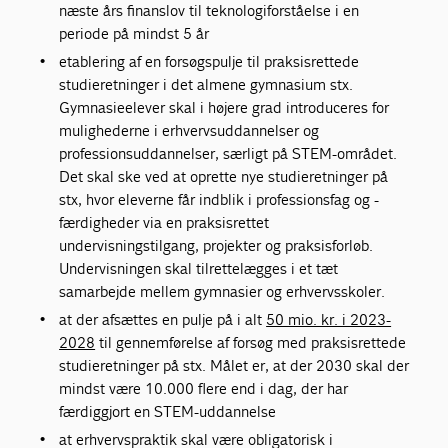
næste års finanslov til teknologiforståelse i en
periode på mindst 5 år
etablering af en forsøgspulje til praksisrettede
studieretninger i det almene gymnasium stx.
Gymnasieelever skal i højere grad introduceres for
mulighederne i erhvervsuddannelser og
professionsuddannelser, særligt på STEM-området.
Det skal ske ved at oprette nye studieretninger på
stx, hvor eleverne får indblik i professionsfag og -
færdigheder via en praksisrettet
undervisningstilgang, projekter og praksisforløb.
Undervisningen skal tilrettelægges i et tæt
samarbejde mellem gymnasier og erhvervsskoler.
at der afsættes en pulje på i alt
50 mio. kr. i 2023-
2028
til gennemførelse af forsøg med praksisrettede
studieretninger på stx. Målet er, at der 2030 skal der
mindst være 10.000 flere end i dag, der har
færdiggjort en STEM-uddannelse
at erhvervspraktik skal være obligatorisk i