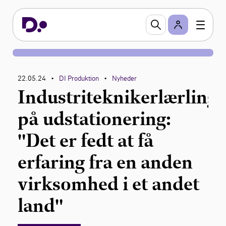
22.05.24
DI Produktion
Nyheder
•
•
Industriteknikerlærling
på udstationering:
"Det er fedt at få
erfaring fra en anden
virksomhed i et andet
land"