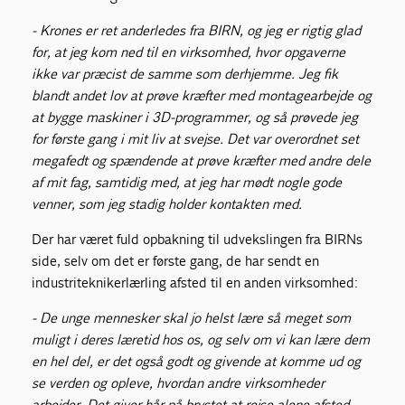
- Krones er ret anderledes fra BIRN, og jeg er rigtig glad
for, at jeg kom ned til en virksomhed, hvor opgaverne
ikke var præcist de samme som derhjemme. Jeg fik
blandt andet lov at prøve kræfter med montagearbejde og
at bygge maskiner i 3D-programmer, og så prøvede jeg
for første gang i mit liv at svejse. Det var overordnet set
megafedt og spændende at prøve kræfter med andre dele
af mit fag, samtidig med, at jeg har mødt nogle gode
venner, som jeg stadig holder kontakten med.
Der har været fuld opbakning til udvekslingen fra BIRNs
side, selv om det er første gang, de har sendt en
industriteknikerlærling afsted til en anden virksomhed:
- De unge mennesker skal jo helst lære så meget som
muligt i deres læretid hos os, og selv om vi kan lære dem
en hel del, er det også godt og givende at komme ud og
se verden og opleve, hvordan andre virksomheder
arbejder. Det giver hår på brystet at rejse alene afsted