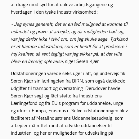
at drage mod syd for at opleve arbejdsgangene og
hverdagen i den tyske industrivirksomhed:
- Jeg synes generelt, det er en fed mulighed at komme til
udlandet og prøve at arbejde, og da muligheden bød sig,
var jeg derfor ikke i tvivl om, om jeg skulle søge. Tyskland
er et kæmpe industriland, som er kendt for at producere i
høj kvalitet, så rent fagligt var jeg sikker på, at det ville
blive en lærerig oplevelse,
siger Søren Kjær.
Udstationeringen varede seks uger i alt, og undervejs fik
Søren Kjær sin lærlingeløn fra BIRN, som også dækkede
udgifter til transport og overnatning. Derudover havde
Søren Kjær søgt og fået støtte fra Industriens
Lærlingefond og fra EU’s program for uddannelse, unge
og idræt i Europa, Erasmus+. Selve udstationeringen blev
faciliteret af Metalindustriens Uddannelsesudvalg, som
arbejder målrettet med at udvikle uddannelser til
industrien, og her er muligheden for udveksling på