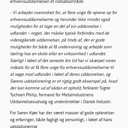
erhvervsuddannelser et indsatsområde.
- Vi arbejder overordnet for, at flere unge får øjnene op for
erhvervsuddannelserne og herunder ikke mindst også
muligheden for at tage en del af sin uddannelse i
udlandet – noget, der måske typisk forbindes med de
videregående uddannelser, på trods af, der er gode
muligheder for både at få undervisning og arbejde som
lærling hos en skole eller en virksomhed i udlandet.
Særligt i løbet af det seneste års tid har vi skærpet vores
indsats for at få flere unge fra erhvervsuddannelserne til
at søge mod udlandet i løbet af deres uddannelser, og
Sørens udstationering er et rigtig godt eksempel på, hvad
der kan komme ud af sådan et ophold,
forklarer Signe
Tychsen Philip, formand for Metalindustriens
Uddannelsesudvalg og underdirektør i Dansk Industri.
For Søren Kjær har der været masser af gode oplevelser
og erfaringer, både fagligt og personligt, i løbet af hans
udstationering: