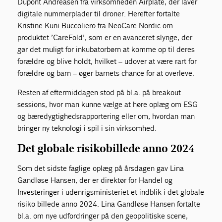
Dupont Andreasen fra virksomheden Airplate, der laver
digitale nummerplader til droner. Herefter fortalte
Kristine Kuni Buccoliero fra NeoCare Nordic om
produktet ’CareFold’, som er en avanceret slynge, der
gør det muligt for inkubatorbørn at komme op til deres
forældre og blive holdt, hvilket – udover at være rart for
forældre og barn – øger barnets chance for at overleve.
Resten af eftermiddagen stod på bl.a. på breakout
sessions, hvor man kunne vælge at høre oplæg om ESG
og bæredygtighedsrapportering eller om, hvordan man
bringer ny teknologi i spil i sin virksomhed.
Det globale risikobillede anno 2024
Som det sidste faglige oplæg på årsdagen gav Lina
Gandløse Hansen, der er direktør for Handel og
Investeringer i udenrigsministeriet et indblik i det globale
risiko billede anno 2024. Lina Gandløse Hansen fortalte
bl.a. om nye udfordringer på den geopolitiske scene,