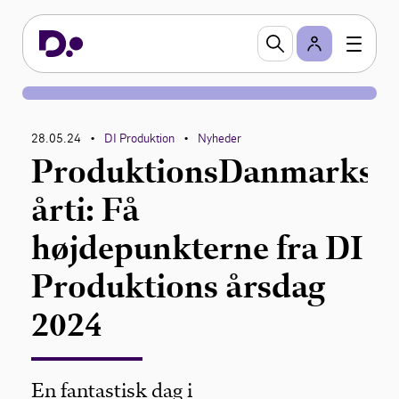
28.05.24
DI Produktion
Nyheder
•
•
ProduktionsDanmarks
årti: Få
højdepunkterne fra DI
Produktions årsdag
2024
En fantastisk dag i