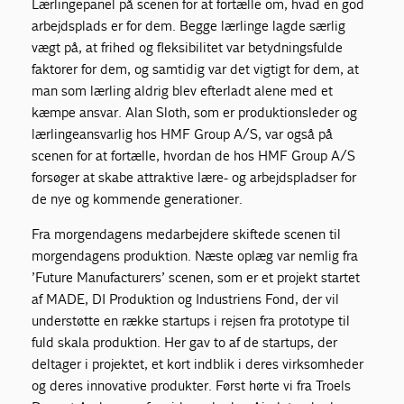
Lærlingepanel på scenen for at fortælle om, hvad en god
arbejdsplads er for dem. Begge lærlinge lagde særlig
vægt på, at frihed og fleksibilitet var betydningsfulde
faktorer for dem, og samtidig var det vigtigt for dem, at
man som lærling aldrig blev efterladt alene med et
kæmpe ansvar. Alan Sloth, som er produktionsleder og
lærlingeansvarlig hos HMF Group A/S, var også på
scenen for at fortælle, hvordan de hos HMF Group A/S
forsøger at skabe attraktive lære- og arbejdspladser for
de nye og kommende generationer.
Fra morgendagens medarbejdere skiftede scenen til
morgendagens produktion. Næste oplæg var nemlig fra
’Future Manufacturers’ scenen, som er et projekt startet
af MADE, DI Produktion og Industriens Fond, der vil
understøtte en række startups i rejsen fra prototype til
fuld skala produktion. Her gav to af de startups, der
deltager i projektet, et kort indblik i deres virksomheder
og deres innovative produkter. Først hørte vi fra Troels