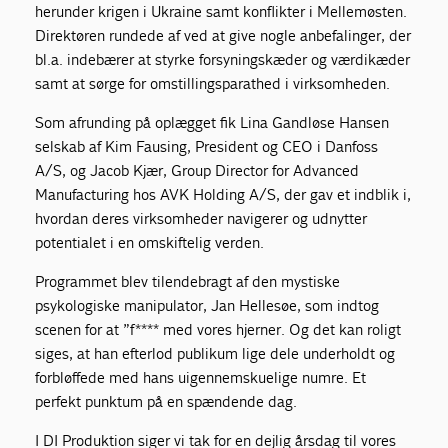
herunder krigen i Ukraine samt konflikter i Mellemøsten.
Direktøren rundede af ved at give nogle anbefalinger, der
bl.a. indebærer at styrke forsyningskæder og værdikæder
samt at sørge for omstillingsparathed i virksomheden.
Som afrunding på oplægget fik Lina Gandløse Hansen
selskab af Kim Fausing, President og CEO i Danfoss
A/S, og Jacob Kjær, Group Director for Advanced
Manufacturing hos AVK Holding A/S, der gav et indblik i,
hvordan deres virksomheder navigerer og udnytter
potentialet i en omskiftelig verden.
Programmet blev tilendebragt af den mystiske
psykologiske manipulator, Jan Hellesøe, som indtog
scenen for at ”f**** med vores hjerner. Og det kan roligt
siges, at han efterlod publikum lige dele underholdt og
forbløffede med hans uigennemskuelige numre. Et
perfekt punktum på en spændende dag.
I DI Produktion siger vi tak for en dejlig årsdag til vores