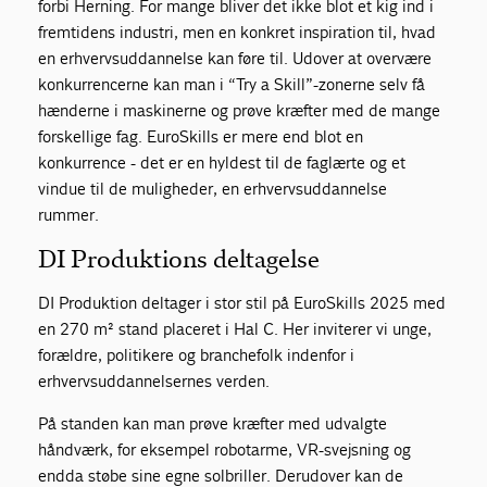
forbi Herning. For mange bliver det ikke blot et kig ind i
fremtidens industri, men en konkret inspiration til, hvad
en erhvervsuddannelse kan føre til. Udover at overvære
konkurrencerne kan man i “Try a Skill”-zonerne selv få
hænderne i maskinerne og prøve kræfter med de mange
forskellige fag. EuroSkills er mere end blot en
konkurrence - det er en hyldest til de faglærte og et
vindue til de muligheder, en erhvervsuddannelse
rummer.
DI Produktions deltagelse
DI Produktion deltager i stor stil på EuroSkills 2025 med
en 270 m² stand placeret i Hal C. Her inviterer vi unge,
forældre, politikere og branchefolk indenfor i
erhvervsuddannelsernes verden.
På standen kan man prøve kræfter med udvalgte
håndværk, for eksempel robotarme, VR-svejsning og
endda støbe sine egne solbriller. Derudover kan de