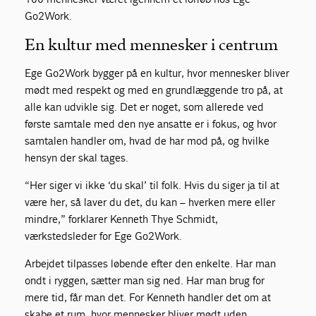
Go2Work.
En kultur med mennesker i centrum
Ege Go2Work bygger på en kultur, hvor mennesker bliver
mødt med respekt og med en grundlæggende tro på, at
alle kan udvikle sig. Det er noget, som allerede ved
første samtale med den nye ansatte er i fokus, og hvor
samtalen handler om, hvad de har mod på, og hvilke
hensyn der skal tages.
“Her siger vi ikke ‘du skal’ til folk. Hvis du siger ja til at
være her, så laver du det, du kan – hverken mere eller
mindre,” forklarer Kenneth Thye Schmidt,
værkstedsleder for Ege Go2Work.
Arbejdet tilpasses løbende efter den enkelte. Har man
ondt i ryggen, sætter man sig ned. Har man brug for
mere tid, får man det. For Kenneth handler det om at
skabe et rum, hvor mennesker bliver mødt uden