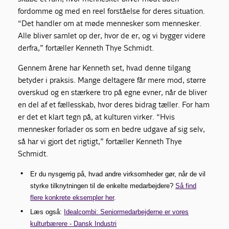
fordomme og med en reel forståelse for deres situation.
“Det handler om at møde mennesker som mennesker.
Alle bliver samlet op der, hvor de er, og vi bygger videre
derfra,” fortæller Kenneth Thye Schmidt.
Gennem årene har Kenneth set, hvad denne tilgang
betyder i praksis. Mange deltagere får mere mod, større
overskud og en stærkere tro på egne evner, når de bliver
en del af et fællesskab, hvor deres bidrag tæller. For ham
er det et klart tegn på, at kulturen virker. “Hvis
mennesker forlader os som en bedre udgave af sig selv,
så har vi gjort det rigtigt,” fortæller Kenneth Thye
Schmidt.
Er du nysgerrig på, hvad andre virksomheder gør, når de vil
styrke tilknytningen til de enkelte medarbejdere?
Så find
flere konkrete eksempler her
.
Læs også:
Idealcombi: Seniormedarbejderne er vores
kulturbærere - Dansk Industri