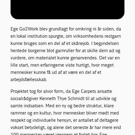
Ege Go2Work blev grundlagt for omkring ni år siden, da
en lokal institution spurgte, om virksomhedens restgarn
kunne bruges som en del af et skånejob. I begyndelsen
hentede borgerne blot garnruller for at skille dem ad og
vurdere, om materialet kunne genanvendes. Det var en
lille start, men erfaringerne viste hurtigt, hvor meget
mennesker kunne få ud af at være en del af et
arbejdsfællesskab.
Projektet tog for alvor form, da Ege Carpets ansatte
socialrådgiver Kenneth Thye Schmidt til at udvikle og
samle indsatsen. Med en ny og bedre struktur, klare
rammer og en kultur, hvor mennesker bliver mødt med
respekt og individuelle hensyn, er antallet af deltagere
vokset betydeligt, og alene det seneste år har mere end
100 mennesker været igennem et forløb hos Ege