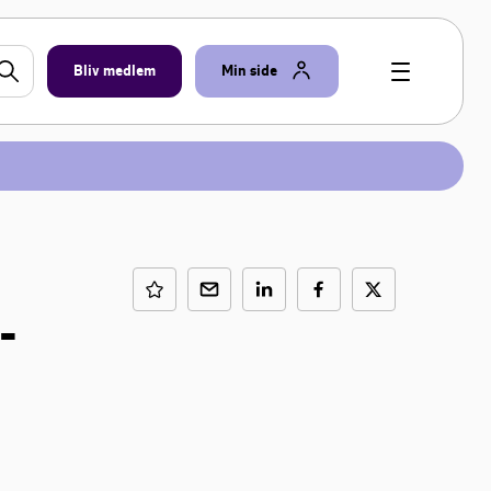
Bliv medlem
Min side
-