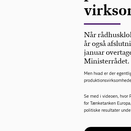
virks
Når rådhusklok
år også afslut
januar overtag
Ministerrådet.
Men hvad er der egentli
produktionsvirksomhed
Se med i videoen, hvor P
for Tænketanken Europa,
politiske resultater un