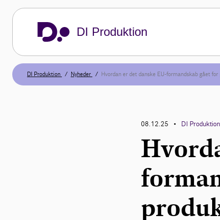
DI Produktion
DI Produktion
Nyheder
Hvordan er det danske EU-formandskab gået for
08.12.25
DI Produktio
•
Hvorda
forman
produk