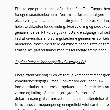
EU skal øge produktionen af kritiske råstoffer i Europa, he
fra egne råstofforekomster. Der bør derfor ske hurtigere
eksekvering af tilladelser til strategiske råstofprojekter lan
hele værdikæden fra udvinding, forarbejdning og produktion
genanvendelse. På kort sigt skal EU sikre adgangen til råst
ved at diversificere forsyningskæderne gennem en styrkels
handelspolitikken med flere og mindre handelsaftaler sam
strategiske partnerskaber med ressourcerige tredjelande.
Styrket indsats for energieffektivisering i EU
Energieffektivisering er en væsentlig komponent for et grøn
konkurrencedygtigt Europa. Konkret bør der under EU-
formandskabet prioriteres at opdatere den forældede strate
varme og køling, så den i højere grad fokuserer på
dekarbonisering af varmesystemet gennem udbredelse af
fjernvarme, varmepumper og energieffektivitet samt bedre