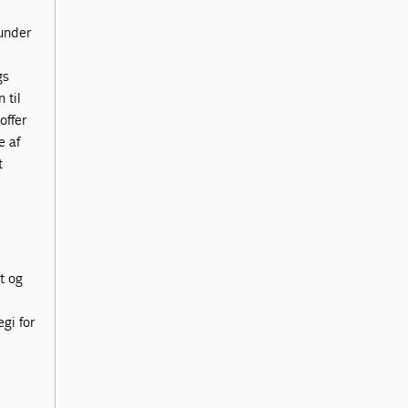
runder
gs
 til
offer
e af
t
t og
gi for