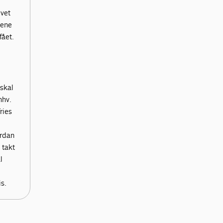
ivet
lene
fået.
skal
hhv.
ries
ordan
 takt
l
s.