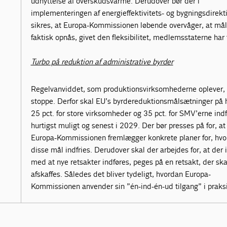
udnyttelse af overskudsvarme. Derudover bør der i
implementeringen af energieffektivitets- og bygningsdirekt
sikres, at Europa-Kommissionen løbende overvåger, at må
faktisk opnås, givet den fleksibilitet, medlemsstaterne har 
Turbo på reduktion af administrative byrder
Regelvanviddet, som produktionsvirksomhederne oplever, 
stoppe. Derfor skal EU’s byrdereduktionsmålsætninger på 
25 pct. for store virksomheder og 35 pct. for SMV’erne indf
hurtigst muligt og senest i 2029. Der bør presses på for, at
Europa-Kommissionen fremlægger konkrete planer for, hv
disse mål indfries. Derudover skal der arbejdes for, at der i
med at nye retsakter indføres, peges på en retsakt, der ska
afskaffes. Således det bliver tydeligt, hvordan Europa-
Kommissionen anvender sin ”én-ind-én-ud tilgang” i praksi