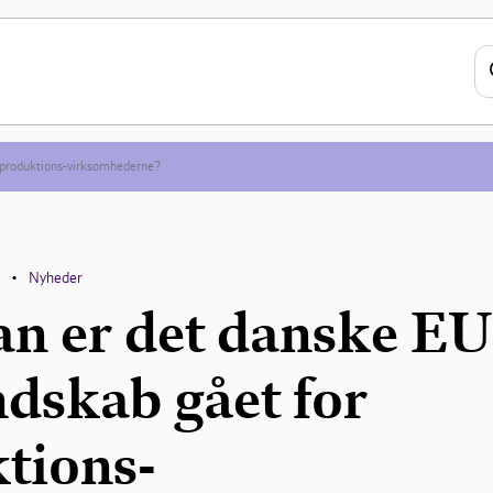
 produktions-virksomhederne?
n
Nyheder
•
n er det danske EU
dskab gået for
tions-