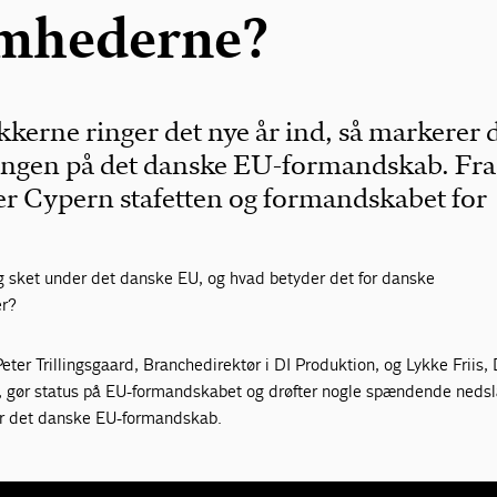
omhederne?
kerne ringer det nye år ind, så markerer d
ningen på det danske EU-formandskab. Fra
er Cypern stafetten og formandskabet for
g sket under det danske EU, og hvad betyder det for danske
er?
eter Trillingsgaard, Branchedirektør i DI Produktion, og Lykke Friis, 
 gør status på EU-formandskabet og drøfter nogle spændende nedsl
der det danske EU-formandskab.