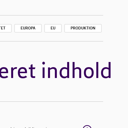
TET
EUROPA
EU
PRODUKTION
eret indhold