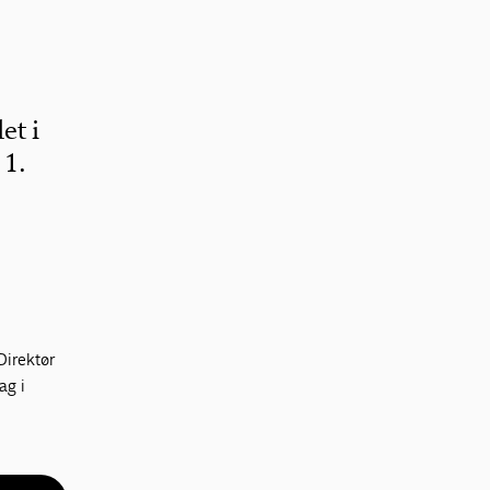
et i
 1.
Direktør
ag i