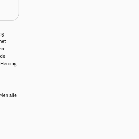
 og
met
øre
 de
 Herning
 Men alle