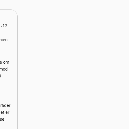
.-13.
.
nien
te om
p mod
0
mråder
et er
se i