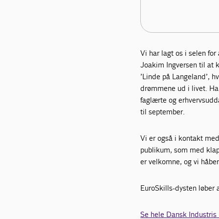
Vi har lagt os i selen f
Joakim Ingversen til at
’Linde på Langeland’, hvo
drømmene ud i livet. Ha
faglærte og erhvervsudd
til september.
Vi er også i kontakt med 
publikum, som med klapsa
er velkomne, og vi håbe
EuroSkills-dysten løber a
Se hele Dansk Industri