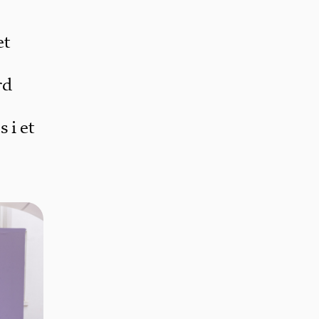
et
rd
 i et