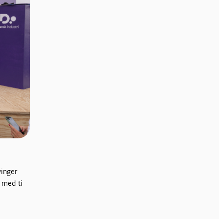
vinger
t med ti