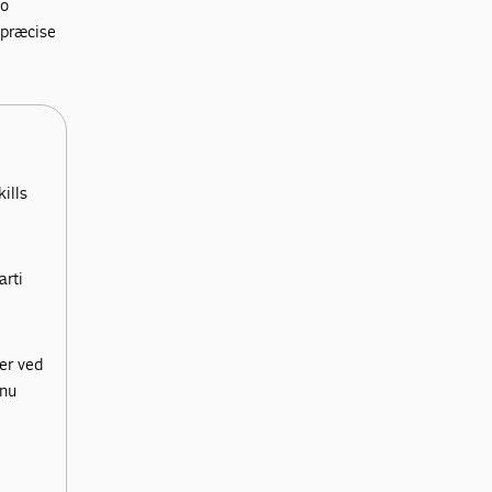
to
 præcise
ills
arti
ger ved
 nu