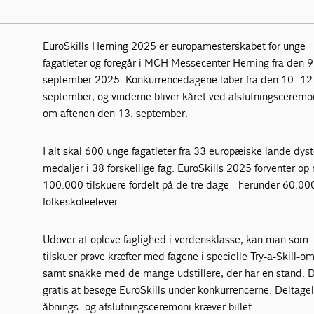
EuroSkills Herning 2025 er europamesterskabet for unge
fagatleter og foregår i MCH Messecenter Herning fra den 9
september 2025. Konkurrencedagene løber fra den 10.-12
september, og vinderne bliver kåret ved afslutningsceremo
om aftenen den 13. september.
I alt skal 600 unge fagatleter fra 33 europæiske lande dys
medaljer i 38 forskellige fag. EuroSkills 2025 forventer o
100.000 tilskuere fordelt på de tre dage - herunder 60.00
folkeskoleelever.
Udover at opleve faglighed i verdensklasse, kan man som
tilskuer prøve kræfter med fagene i specielle Try-a-Skill-o
samt snakke med de mange udstillere, der har en stand. D
gratis at besøge EuroSkills under konkurrencerne. Deltagel
åbnings- og afslutningsceremoni kræver billet.