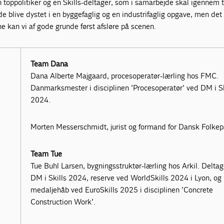
en toppolitiker og en Skills-deltager, som i samarbejde skal igennem 
de blive dystet i en byggefaglig og en industrifaglig opgave, men det
e kan vi af gode grunde først afsløre på scenen.
Team Dana
Dana Alberte Majgaard, procesoperatør-lærling hos FMC.
Danmarksmester i disciplinen ’Procesoperatør’ ved DM i Sk
2024.
Morten Messerschmidt, jurist og formand for Dansk Folkep
Team Tue
Tue Buhl Larsen, bygningsstruktør-lærling hos Arkil. Delta
DM i Skills 2024, reserve ved WorldSkills 2024 i Lyon, og
medaljehåb ved EuroSkills 2025 i disciplinen ’Concrete
Construction Work’.