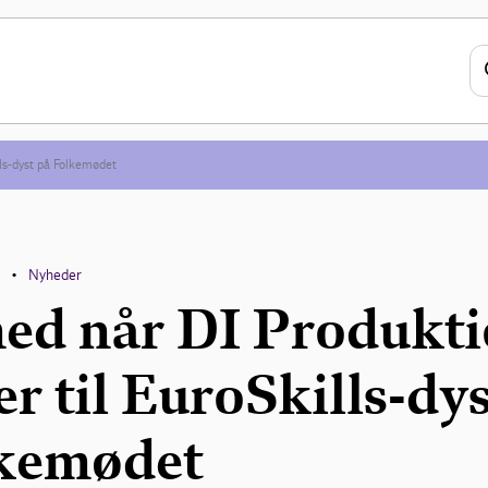
lls-dyst på Folkemødet
n
Nyheder
•
d når DI Produkt
er til EuroSkills-dy
kemødet