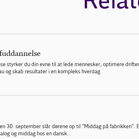
Relat
efuddannelse
 styrker du din evne til at lede mennesker, optimere driften
eau og skab resultater i en kompleks hverdag.
 den 30. september slår dørene op til "Middag på fabrikken".
, dialog og middag hos en dansk…