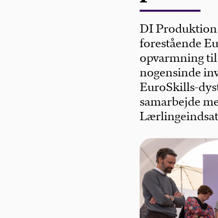
DI Produktion 
forestående Eu
opvarmning til
nogensinde invi
EuroSkills-dyst
samarbejde mel
Lærlingeindsat