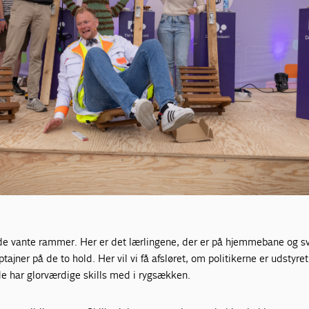
de vante rammer. Her er det lærlingene, der er på hjemmebane og s
jner på de to hold. Her vil vi få afsløret, om politikerne er udstyre
de har glorværdige skills med i rygsækken.