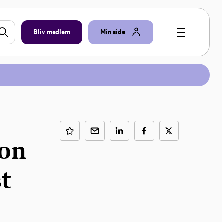
Bliv medlem
Min side
ion
st