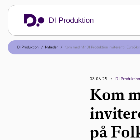
DI Produktion
DI Produktion
Nyheder
Kom med når DI Produktion inviterer til EuroSki
03.06.25
DI Produktio
•
Kom me
inviter
på Fol