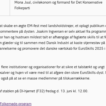
Mona Juul, civiløkonom og formand for Det Konservative
Folkeparti
or at skabe en ægte EM-fest med landsholdstrøjer, et oplagt publikum
 kommentere på dysten. Joakim Ingversen er selv aktuel fra program
r han og hustruen mildest talt er afhængige af faglærte skills til at f
n glæder sig til sammen med Dansk Industri at kaste stjernestøv på
annelserne og promovere det danske værtskab for EuroSkills 2025 i
flere institutioner og organisationer for at sikre et talstærkt og ungt
lver og hujen vil være med til at afgøre den store EuroSkills-dyst.
r også på at se en masse medlemmer på tilskuerrækkerne.
f stablen på DI-hjørnet (F32) fredag d. 13. juni kl. 12.00.
s Folkemøde-program