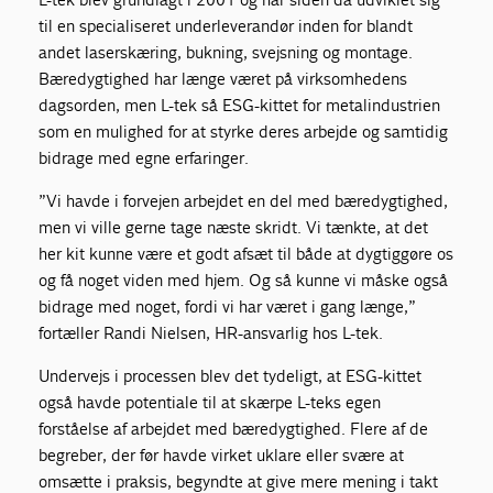
til en specialiseret underleverandør inden for blandt
andet laserskæring, bukning, svejsning og montage.
Bæredygtighed har længe været på virksomhedens
dagsorden, men L-tek så ESG-kittet for metalindustrien
som en mulighed for at styrke deres arbejde og samtidig
bidrage med egne erfaringer.
”Vi havde i forvejen arbejdet en del med bæredygtighed,
men vi ville gerne tage næste skridt. Vi tænkte, at det
her kit kunne være et godt afsæt til både at dygtiggøre os
og få noget viden med hjem. Og så kunne vi måske også
bidrage med noget, fordi vi har været i gang længe,”
fortæller Randi Nielsen, HR-ansvarlig hos L-tek.
Undervejs i processen blev det tydeligt, at ESG-kittet
også havde potentiale til at skærpe L-teks egen
forståelse af arbejdet med bæredygtighed. Flere af de
begreber, der før havde virket uklare eller svære at
omsætte i praksis, begyndte at give mere mening i takt