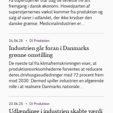
Få superstjerner står bag de seneste tre års
fremgang i dansk økonomi. Hovedparten af
superstjernernes vækst kommer fra produktion og
salg af varer i udlandet, der ikke krydser den
danske grænse. Medicinalindustrien er…
24.06.25
DI Produktion
•
Industrien går foran i Danmarks
grønne omstilling
De nyeste tal fra klimafremskrivningen viser, at
produktionsvirksomhederne forventes at reducere
deres drivhusgasudledninger med 72 procent frem
mod 2030. Dermed spiller industrien en afgørende
rolle i at realisere Danmarks nationale…
23.06.25
DI Produktion
•
Udlændinge i industrien skabte værdi