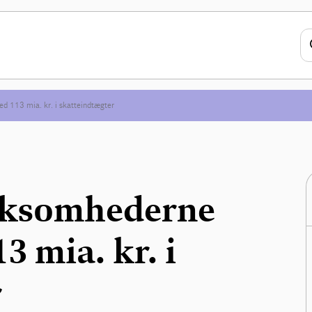
d 113 mia. kr. i skatteindtægter
rksomhederne
3 mia. kr. i
r