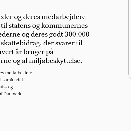
der og deres medarbejdere
. til statens og kommunernes
derne og deres godt 300.000
kattebidrag, der svarer til
hvert år bruger på
ne og al miljøbeskyttelse.
res medarbejdere
il samfundet.
ats- og
 af Danmark.