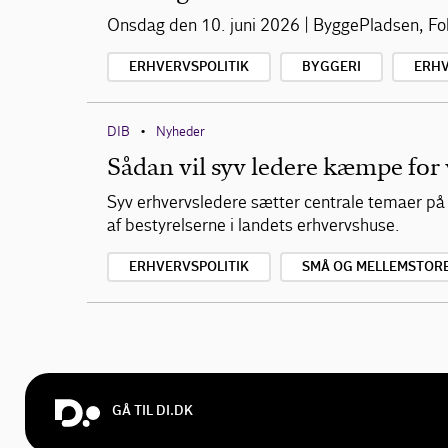
Onsdag den 10. juni 2026 | ByggePladsen, F
ERHVERVSPOLITIK
BYGGERI
ERH
DIB
Nyheder
•
Sådan vil syv ledere kæmpe for
Syv erhvervsledere sætter centrale temaer 
af bestyrelserne i landets erhvervshuse.
ERHVERVSPOLITIK
SMÅ OG MELLEMSTOR
GÅ TIL DI.DK