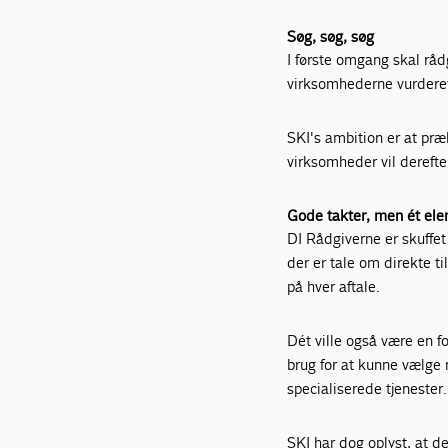
Søg, søg, søg
I første omgang skal rå
virksomhederne vurderet 
SKI's ambition er at præ
virksomheder vil derefter
Gode takter, men ét ele
DI Rådgiverne er skuffet 
der er tale om direkte t
på hver aftale.
Dét ville også være en f
brug for at kunne vælge
specialiserede tjenester.
SKI har dog oplyst, at 