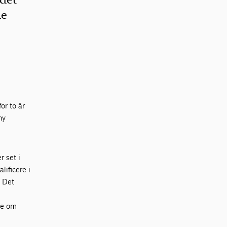
de
or to år
ny
r set i
lificere i
. Det
ale om