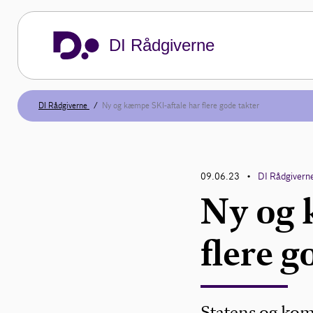
DI Rådgiverne
DI Rådgiverne
Ny og kæmpe SKI-aftale har flere gode takter
09.06.23
DI Rådgivern
•
Ny og 
flere g
Statens og kom