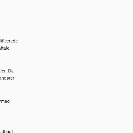
r
lificerede
ftale.
aler. Da
randører
dermed
 udbudt