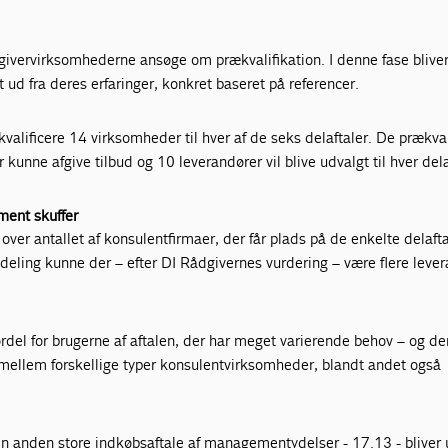
dgivervirksomhederne ansøge om prækvalifikation. I denne fase blive
ud fra deres erfaringer, konkret baseret på referencer.
kvalificere 14 virksomheder til hver af de seks delaftaler. De prækva
 kunne afgive tilbud og 10 leverandører vil blive udvalgt til hver dela
ment skuffer
over antallet af konsulentfirmaer, der får plads på de enkelte delaft
ildeling kunne der – efter DI Rådgivernes vurdering – være flere leve
ordel for brugerne af aftalen, der har meget varierende behov – og 
 mellem forskellige typer konsulentvirksomheder, blandt andet også
den anden store indkøbsaftale af managementydelser - 17.13 - bliver