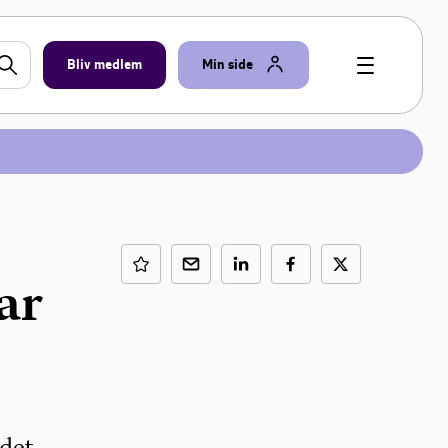
Bliv medlem
Min side
ar
 det