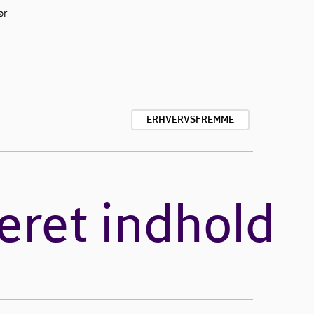
ør
ERHVERVSFREMME
eret indhold