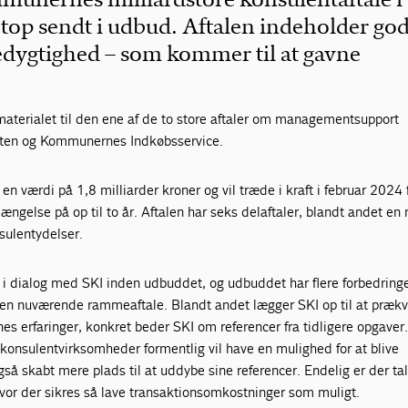
netop sendt i udbud. Aftalen indeholder go
dygtighed – som kommer til at gavne
materialet til den ene af de to store aftaler om managementsupport
Staten og Kommunernes Indkøbsservice.
en værdi på 1,8 milliarder kroner og vil træde i kraft i februar 2024 f
ængelse på op til to år. Aftalen har seks delaftaler, blandt andet en 
sulentydelser.
i dialog med SKI inden udbuddet, og udbuddet har flere forbedringe
den nuværende rammeaftale. Blandt andet lægger SKI op til at prækva
nes erfaringer, konkret beder SKI om referencer fra tidligere opgaver
konsulentvirksomheder formentlig vil have en mulighed for at blive
også skabt mere plads til at uddybe sine referencer. Endelig er der t
hvor der sikres så lave transaktionsomkostninger som muligt.