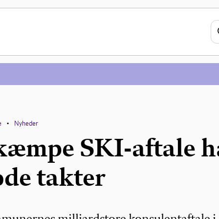
e
Nyheder
•
kæmpe SKI-aftale h
ode takter
munernes milliardstore konsulentaftale i