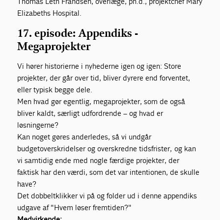
Thomas Leth Frandsen, overlæge, ph.d., projektchef Mary
Elizabeths Hospital.
17. episode: Appendiks -
Megaprojekter
Vi hører historierne i nyhederne igen og igen: Store
projekter, der går over tid, bliver dyrere end forventet,
eller typisk begge dele.
Men hvad gør egentlig, megaprojekter, som de også
bliver kaldt, særligt udfordrende – og hvad er
løsningerne?
Kan noget gøres anderledes, så vi undgår
budgetoverskridelser og overskredne tidsfrister, og kan
vi samtidig ende med nogle færdige projekter, der
faktisk har den værdi, som det var intentionen, de skulle
have?
Det dobbeltklikker vi på og folder ud i denne appendiks
udgave af "Hvem løser fremtiden?"
Medvirkende: