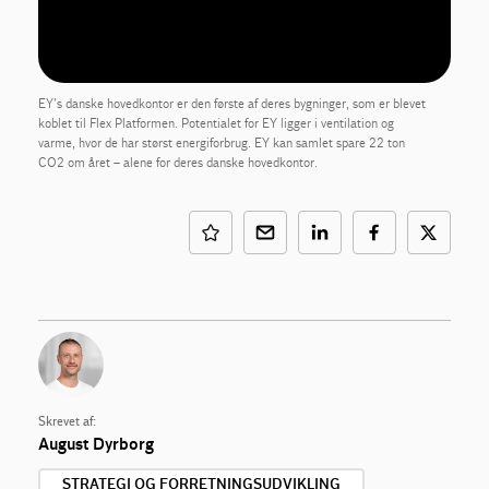
EY’s danske hovedkontor er den første af deres bygninger, som er blevet
koblet til Flex Platformen. Potentialet for EY ligger i ventilation og
varme, hvor de har størst energiforbrug. EY kan samlet spare 22 ton
CO2 om året – alene for deres danske hovedkontor.
Skrevet af:
August Dyrborg
STRATEGI OG FORRETNINGSUDVIKLING