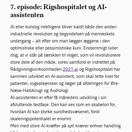
7. episode: Rigshospitalet og AI-
assistenten
AI eller kunstig intelligens bliver kaldt både den anden
industrielle revolution og begyndelsen på menneskets
undergang – alt efter om man lægger æggene i den
optimistiske eller pessimistiske kurv. Enstemmigt lyder
dog, at vi står på tærsklen til noget, som vil revolutionere
store dele af den måde, vores samfund er indrettet på.
Rådgivningsvirksomheden
2021.ai
og Rigshospitalet har
sammen udviklet en AI-assistent, som skal lette livet for
patienter, sygeplejersker og læger på afdelingen for Øre-
Næse-Halskirugi og Audiologi.
AI-assistenten er efter få måneders udvikling i sin
afsluttende testfase. Den kan ses som en skabelon for,
hvordan AI kan styrke sundhedsvæsenet, fordi
skaleringspotentialet er enormt.
Men med store AI-kræfter på spil kræver enhver handling