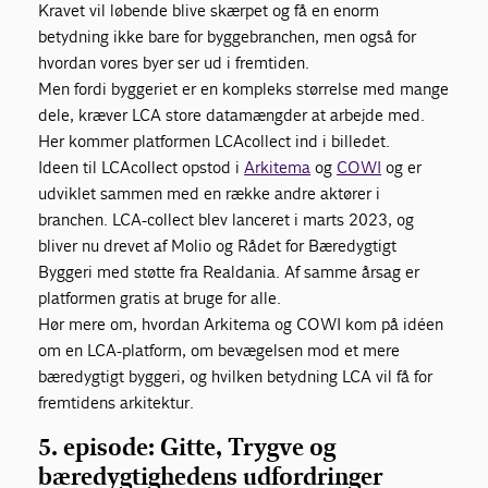
Kravet vil løbende blive skærpet og få en enorm
betydning ikke bare for byggebranchen, men også for
hvordan vores byer ser ud i fremtiden.
Men fordi byggeriet er en kompleks størrelse med mange
dele, kræver LCA store datamængder at arbejde med.
Her kommer platformen LCAcollect ind i billedet.
Ideen til LCAcollect opstod i
Arkitema
og
COWI
og er
udviklet sammen med en række andre aktører i
branchen. LCA-collect blev lanceret i marts 2023, og
bliver nu drevet af Molio og Rådet for Bæredygtigt
Byggeri med støtte fra Realdania. Af samme årsag er
platformen gratis at bruge for alle.
Hør mere om, hvordan Arkitema og COWI kom på idéen
om en LCA-platform, om bevægelsen mod et mere
bæredygtigt byggeri, og hvilken betydning LCA vil få for
fremtidens arkitektur.
5. episode: Gitte, Trygve og
bæredygtighedens udfordringer