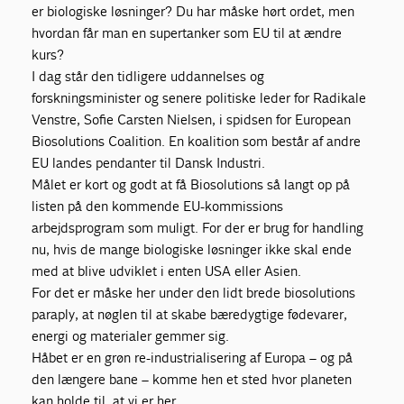
er biologiske løsninger? Du har måske hørt ordet, men
hvordan får man en supertanker som EU til at ændre
kurs?
I dag står den tidligere uddannelses og
forskningsminister og senere politiske leder for Radikale
Venstre, Sofie Carsten Nielsen, i spidsen for European
Biosolutions Coalition. En koalition som består af andre
EU landes pendanter til Dansk Industri.
Målet er kort og godt at få Biosolutions så langt op på
listen på den kommende EU-kommissions
arbejdsprogram som muligt. For der er brug for handling
nu, hvis de mange biologiske løsninger ikke skal ende
med at blive udviklet i enten USA eller Asien.
For det er måske her under den lidt brede biosolutions
paraply, at nøglen til at skabe bæredygtige fødevarer,
energi og materialer gemmer sig.
Håbet er en grøn re-industrialisering af Europa – og på
den længere bane – komme hen et sted hvor planeten
kan holde til, at vi er her.