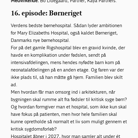
Medvirkende:
Bo Lidegaard, Partner, Kaya Partners.
16. episode: Børneriget
Verdens bedste børnehospital. Sådan lyder ambitionen
for Mary Elizabeths Hospital, også kaldet Børneriget,
Danmarks nye børnehospital.
For på det gamle Rigshospital blev en gravid kvinde, der
havde en komplikation under fødslen, sendt på
intensivafdelingen, mens hendes nyfødte barn kom på
neonatalafdelingen på en anden etage. Og faren var der
ikke plads til, så han måtte gå hjem. Familien blev skilt
ad.
Men hvordan får man omsorg ind i arkitekturen, når
bygningen skal rumme alt fra fødsler til kritisk syge børn?
Og hvordan formgiver man et hospital, som ikke kun skal
have fokus på patienten, men hvor hele familien skal
kunne opretholde så normalt et liv som muligt gennem et
kritisk sygdomsforløb?
Hospitalet åbner i 2027, hvor man samler alt under ét