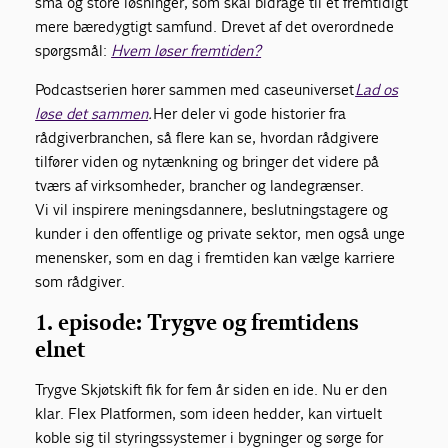
små og store løsninger, som skal bidrage til et fremtidigt
mere bæredygtigt samfund. Drevet af det overordnede
spørgsmål:
Hvem løser fremtiden?
Podcastserien hører sammen med caseuniverset
Lad os
løse det sammen
.
Her deler vi gode historier fra
rådgiverbranchen, så flere kan se, hvordan rådgivere
tilfører viden og nytænkning og bringer det videre på
tværs af virksomheder, brancher og landegrænser.
Vi vil inspirere meningsdannere, beslutningstagere og
kunder i den offentlige og private sektor, men også unge
menensker, som en dag i fremtiden kan vælge karriere
som rådgiver.
1. episode: Trygve og fremtidens
elnet
Trygve Skjøtskift fik for fem år siden en ide. Nu er den
klar. Flex Platformen, som ideen hedder, kan virtuelt
koble sig til styringssystemer i bygninger og sørge for