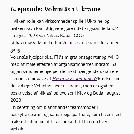
6. episode: Voluntās i Ukraine
Hvilken rolle kan virksomheder spille i Ukraine, og
hvilken gavn kan rådgivere gøre i det krigsramte land?
I august 2023 var Niklas Kabel, COO i
rådgivningsvirksomheden
Voluntās
, i Ukraine for anden
gang.
Voluntās hjælper bl.a. FN's migrationsagentur og WHO
med at måle effekten af organisationernes indsats. Så
organisationerne hjælper de mest trængende ukrainere.
Denne særudgave af
Hvem løser fremtiden?
kredser om
det arbejde Voluntas laver i Ukraine, men er også en
beskrivelse af Niklas’ oplevelser i Kiev og Butja i august
2023.
En beretning om blandt andet teamsmøder i
beskyttelsesrum og samarbejdspartnere, som lever med
usikkerheden om at blive indkaldt til fronten hvert
øjeblik.