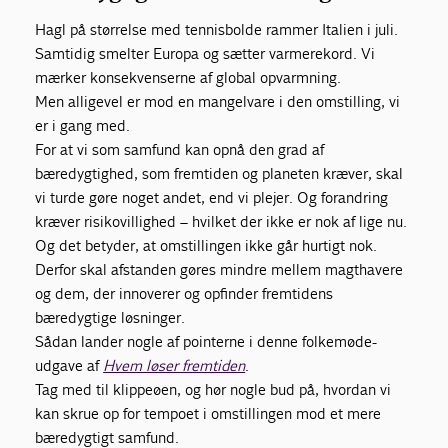
Hagl på størrelse med tennisbolde rammer Italien i juli.
Samtidig smelter Europa og sætter varmerekord. Vi
mærker konsekvenserne af global opvarmning.
Men alligevel er mod en mangelvare i den omstilling, vi
er i gang med.
For at vi som samfund kan opnå den grad af
bæredygtighed, som fremtiden og planeten kræver, skal
vi turde gøre noget andet, end vi plejer. Og forandring
kræver risikovillighed – hvilket der ikke er nok af lige nu.
Og det betyder, at omstillingen ikke går hurtigt nok.
Derfor skal afstanden gøres mindre mellem magthavere
og dem, der innoverer og opfinder fremtidens
bæredygtige løsninger.
Sådan lander nogle af pointerne i denne folkemøde-
udgave af
Hvem løser fremtiden
.
Tag med til klippeøen, og hør nogle bud på, hvordan vi
kan skrue op for tempoet i omstillingen mod et mere
bæredygtigt samfund.