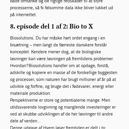
både omtanke og de rigtige redskaber til at styre
processerne, så fx følsomme data ikke bliver lukket ud
på internettet.
8. episode del 1 af 2: Bio to X
Biosolutions. Du har måske hørt ordet engang i en
bisætning – men langt de færreste danskere forstår
konceptet. Kendere mener dog, at de biologiske
løsninger kan være løsningen på fremtidens problemer.
Hvordan? Biosolutions handler om at opdage, forstå,
adskille og kopiere en masse af de forskellige byggesten
og processer, som naturen har brugt millioner af år på at
udvikle og forfine, og bruge det i fødevarer, energi eller
materiale produktion.
Perspektiverne er store og potentialerne mange. Men
utidssvarende lovgivning og manglende investeringer er
ved at skubbe udviklingen af de her løsninger til andre
dele af verden…
Denne udgave af Hvem løser fremtiden er delt i to: