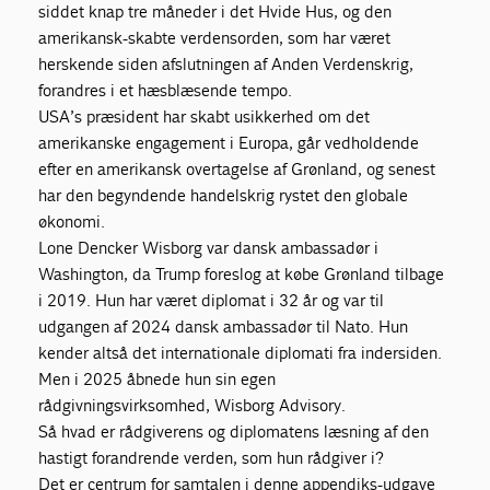
siddet knap tre måneder i det Hvide Hus, og den
amerikansk-skabte verdensorden, som har været
herskende siden afslutningen af Anden Verdenskrig,
forandres i et hæsblæsende tempo.
USA’s præsident har skabt usikkerhed om det
amerikanske engagement i Europa, går vedholdende
efter en amerikansk overtagelse af Grønland, og senest
har den begyndende handelskrig rystet den globale
økonomi.
Lone Dencker Wisborg var dansk ambassadør i
Washington, da Trump foreslog at købe Grønland tilbage
i 2019. Hun har været diplomat i 32 år og var til
udgangen af 2024 dansk ambassadør til Nato. Hun
kender altså det internationale diplomati fra indersiden.
Men i 2025 åbnede hun sin egen
rådgivningsvirksomhed, Wisborg Advisory.
Så hvad er rådgiverens og diplomatens læsning af den
hastigt forandrende verden, som hun rådgiver i?
Det er centrum for samtalen i denne appendiks-udgave