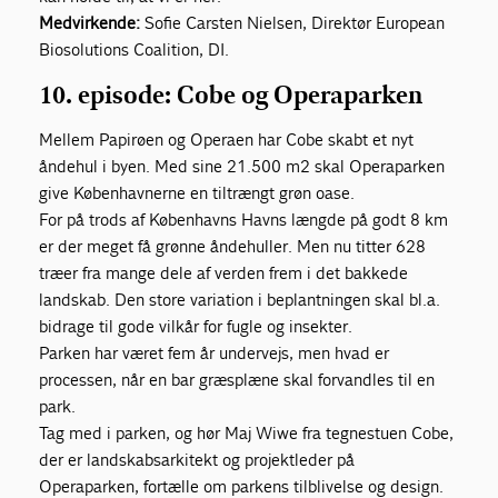
Medvirkende:
Sofie Carsten Nielsen, Direktør European
Biosolutions Coalition, DI.
10. episode: Cobe og Operaparken
Mellem Papirøen og Operaen har Cobe skabt et nyt
åndehul i byen. Med sine 21.500 m2 skal Operaparken
give Københavnerne en tiltrængt grøn oase.
For på trods af Københavns Havns længde på godt 8 km
er der meget få grønne åndehuller. Men nu titter 628
træer fra mange dele af verden frem i det bakkede
landskab. Den store variation i beplantningen skal bl.a.
bidrage til gode vilkår for fugle og insekter.
Parken har været fem år undervejs, men hvad er
processen, når en bar græsplæne skal forvandles til en
park.
Tag med i parken, og hør Maj Wiwe fra tegnestuen Cobe,
der er landskabsarkitekt og projektleder på
Operaparken, fortælle om parkens tilblivelse og design.