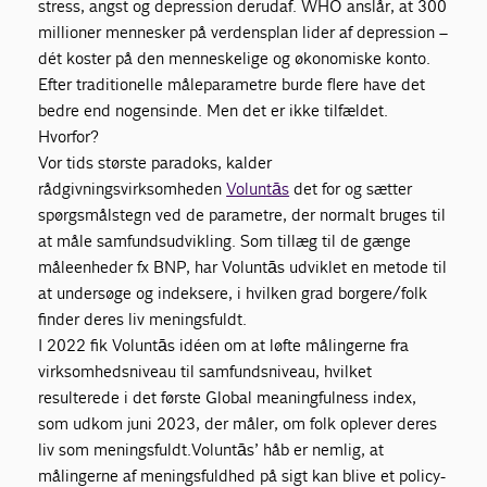
stress, angst og depression derudaf. WHO anslår, at 300
millioner mennesker på verdensplan lider af depression –
dét koster på den menneskelige og økonomiske konto.
Efter traditionelle måleparametre burde flere have det
bedre end nogensinde. Men det er ikke tilfældet.
Hvorfor?
Vor tids største paradoks, kalder
rådgivningsvirksomheden
Voluntās
det for og sætter
spørgsmålstegn ved de parametre, der normalt bruges til
at måle samfundsudvikling. Som tillæg til de gænge
måleenheder fx BNP, har Voluntās udviklet en metode til
at undersøge og indeksere, i hvilken grad borgere/folk
finder deres liv meningsfuldt.
I 2022 fik Voluntās idéen om at løfte målingerne fra
virksomhedsniveau til samfundsniveau, hvilket
resulterede i det første Global meaningfulness index,
som udkom juni 2023, der måler, om folk oplever deres
liv som meningsfuldt.Voluntās’ håb er nemlig, at
målingerne af meningsfuldhed på sigt kan blive et policy-