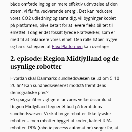
både omfordeling og en mere effektiv udnyttelse af den
strøm, vi får fra vedvarende energi. Det kan reducere
vores CO2 udledning og samtidig, vil bygninger koblet
på platformen, blive betalt for at levere fleksibilitet til
elnettet. I dag er det fossilt fyrede kraftværker, som er
med til at balancere vores elnet. Den rolle håber Trygve
og hans kollegaer, at
Flex Platformen
kan overtage.
2. episode: Region Midtjylland og de
usynlige robotter
Hvordan skal Danmarks sundhedsvæsen se ud om 5-10-
20 år? Kan sundhedsvæsenet modstå fremtidens
demografiske pres?
Få spørgsmål er vigtigere for vores velfærdssamfund.
Region Midtjylland tegner ét bud på fremtidens
sundhedsvæsen: Vi skal bruge robotter. Ikke fysiske
robotter – men robotter bygget af koder, kaldet RPA-
robotter. RPA (robotic process automation) sørger for, at