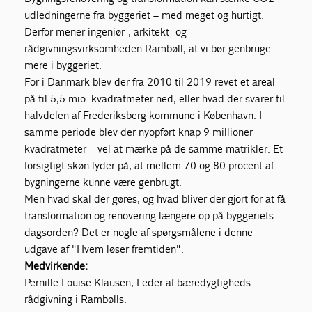
udledningerne fra byggeriet – med meget og hurtigt.
Derfor mener ingeniør-, arkitekt- og
rådgivningsvirksomheden Rambøll, at vi bør genbruge
mere i byggeriet.
For i Danmark blev der fra 2010 til 2019 revet et areal
på til 5,5 mio. kvadratmeter ned, eller hvad der svarer til
halvdelen af Frederiksberg kommune i København. I
samme periode blev der nyopført knap 9 millioner
kvadratmeter – vel at mærke på de samme matrikler. Et
forsigtigt skøn lyder på, at mellem 70 og 80 procent af
bygningerne kunne være genbrugt.
Men hvad skal der gøres, og hvad bliver der gjort for at få
transformation og renovering længere op på byggeriets
dagsorden? Det er nogle af spørgsmålene i denne
udgave af "Hvem løser fremtiden".
Medvirkende:
Pernille Louise Klausen, Leder af bæredygtigheds
rådgivning i Rambølls.