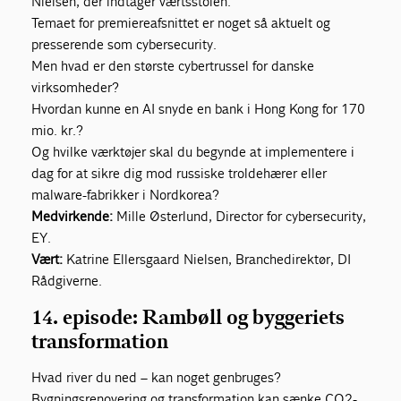
Nielsen, der indtager værtsstolen.
Temaet for premiereafsnittet er noget så aktuelt og
presserende som cybersecurity.
Men hvad er den største cybertrussel for danske
virksomheder?
Hvordan kunne en AI snyde en bank i Hong Kong for 170
mio. kr.?
Og hvilke værktøjer skal du begynde at implementere i
dag for at sikre dig mod russiske troldehærer eller
malware-fabrikker i Nordkorea?
Medvirkende:
Mille Østerlund, Director for cybersecurity,
EY.
Vært:
Katrine Ellersgaard Nielsen, Branchedirektør, DI
Rådgiverne.
14. episode: Rambøll og byggeriets
transformation
Hvad river du ned – kan noget genbruges?
Bygningsrenovering og transformation kan sænke CO2-