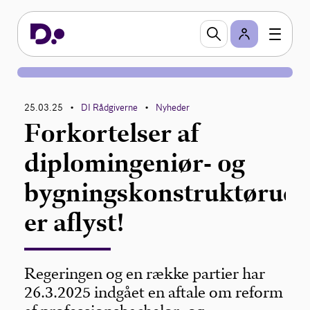
25.03.25
DI Rådgiverne
Nyheder
•
•
Forkortelser af
diplomingeniør- og
bygningskonstruktørudd
er aflyst!
Regeringen og en række partier har
26.3.2025 indgået en aftale om reform