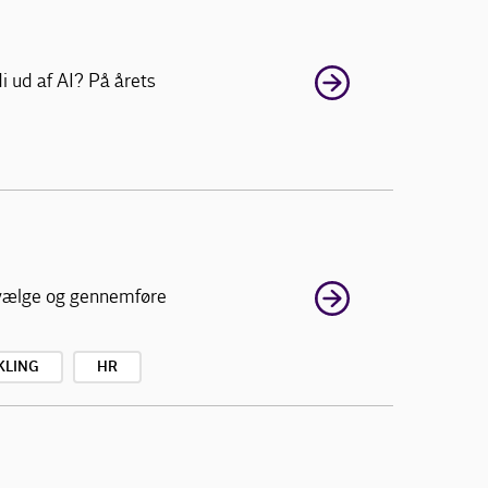
i ud af AI? På årets
t vælge og gennemføre
KLING
HR