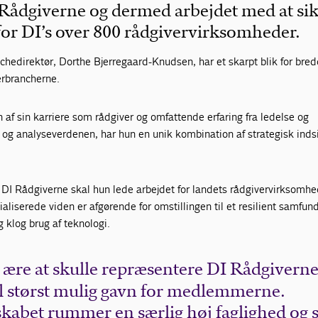
 Rådgiverne og dermed arbejdet med at si
for DI’s over 800 rådgivervirksomheder.
chedirektør, Dorthe Bjerregaard-Knudsen, har et skarpt blik for bre
erbrancherne.
f sin karriere som rådgiver og omfattende erfaring fra ledelse og
 og analyseverdenen, har hun en unik kombination af strategisk inds
 DI Rådgiverne skal hun lede arbejdet for landets rådgivervirksomhe
cialiserede viden er afgørende for omstillingen til et resilient samfu
 klog brug af teknologi.
r ære at skulle repræsentere DI Rådgiverne
til størst mulig gavn for medlemmerne.
kabet rummer en særlig høj faglighed og 