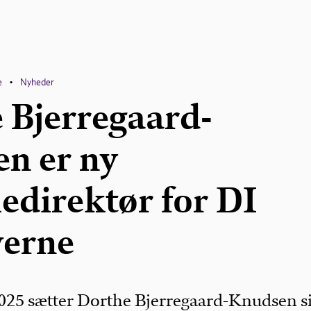
e
Nyheder
•
 Bjerregaard-
n er ny
edirektør for DI
verne
025 sætter Dorthe Bjerregaard-Knudsen si