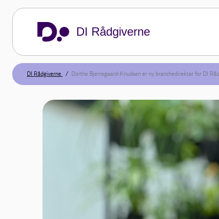
DI Rådgiverne
DI Rådgiverne
Dorthe Bjerregaard-Knudsen er ny branchedirektør for DI Rå