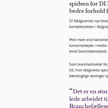
spidsen for DI
bedre forhold 
DI Rådgivernes nye bran
kompleksiteten i rådgiv
Med mere end halvdelen a
koncernarbejde i medie-
bredt branchekendskab.
Som branchedirektør for
tid, hvor rådgiveres spe
bæredygtige løsninger og
Det er en sto
lede arbejdet 
Branchefælless