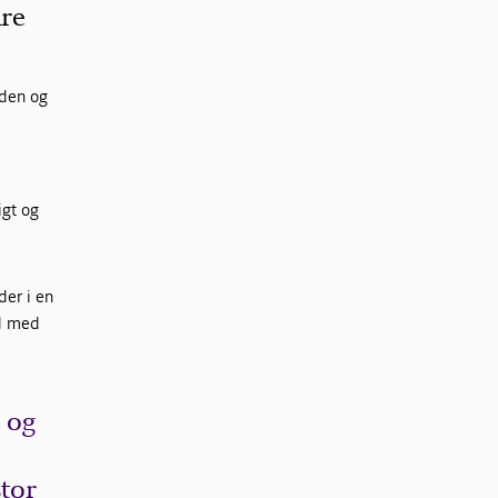
kre
dden og
igt og
der i en
nd med
 og
stor