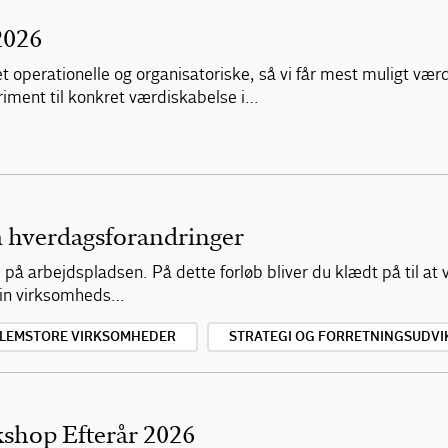
2026
t operationelle og organisatoriske, så vi får mest muligt værd
iment til konkret værdiskabelse i…
m hverdagsforandringer
e på arbejdspladsen. På dette forløb bliver du klædt på til a
din virksomheds…
LLEMSTORE VIRKSOMHEDER
STRATEGI OG FORRETNINGSUDVI
kshop Efterår 2026