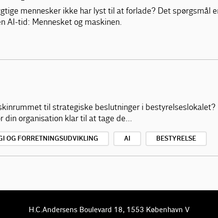
ige mennesker ikke har lyst til at forlade? Det spørgsmål e
 en AI-tid: Mennesket og maskinen.
skinrummet til strategiske beslutninger i bestyrelseslokalet? F
 din organisation klar til at tage de…
GI OG FORRETNINGSUDVIKLING
AI
BESTYRELSE
H.C.Andersens Boulevard 18, 1553 København V