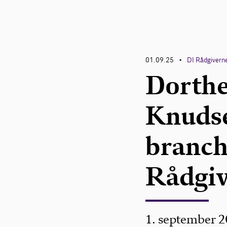
01.09.25
DI Rådgivern
•
Dorthe
Knudse
branch
Rådgi
1. september 2