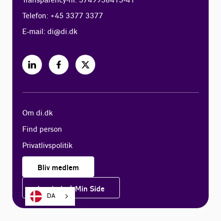
Transparency-nr. 5749958415-41
Telefon: +45 3377 3377
E-mail:
di@di.dk
Om di.dk
Find person
Privatlivspolitik
Bliv medlem
Log ind på Min Side
DA