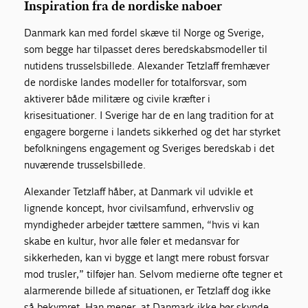
Inspiration fra de nordiske naboer
Danmark kan med fordel skæve til Norge og Sverige,
som begge har tilpasset deres beredskabsmodeller til
nutidens trusselsbillede. Alexander Tetzlaff fremhæver
de nordiske landes modeller for totalforsvar, som
aktiverer både militære og civile kræfter i
krisesituationer. I Sverige har de en lang tradition for at
engagere borgerne i landets sikkerhed og det har styrket
befolkningens engagement og Sveriges beredskab i det
nuværende trusselsbillede.
Alexander Tetzlaff håber, at Danmark vil udvikle et
lignende koncept, hvor civilsamfund, erhvervsliv og
myndigheder arbejder tættere sammen, “hvis vi kan
skabe en kultur, hvor alle føler et medansvar for
sikkerheden, kan vi bygge et langt mere robust forsvar
mod trusler,” tilføjer han. Selvom medierne ofte tegner et
alarmerende billede af situationen, er Tetzlaff dog ikke
så bekymret. Han mener, at Danmark ikke bør skynde