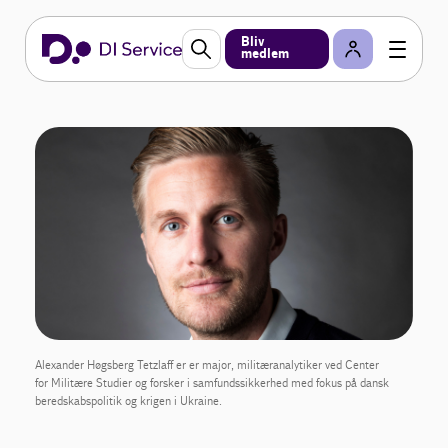
Bliv
medlem
Alexander Høgsberg Tetzlaff er er major, militæranalytiker ved Center
for Militære Studier og forsker i samfundssikkerhed med fokus på dansk
beredskabspolitik og krigen i Ukraine.