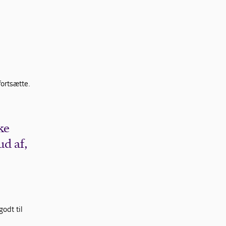
fortsætte.
ke
ud af,
godt til