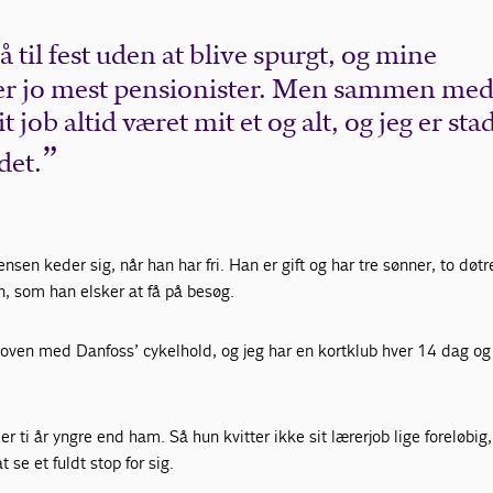
å til fest uden at blive spurgt, og mine
er jo mest pensionister. Men sammen me
 job altid været mit et og alt, og jeg er sta
det.
ensen keder sig, når han har fri. Han er gift og har tre sønner, to døtr
rn, som han elsker at få på besøg.
oven med Danfoss’ cykelhold, og jeg har en kortklub hver 14 dag og 
 ti år yngre end ham. Så hun kvitter ikke sit lærerjob lige foreløbig,
t se et fuldt stop for sig.