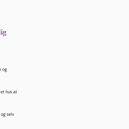
d
dig
e og
et hus at
 og selv