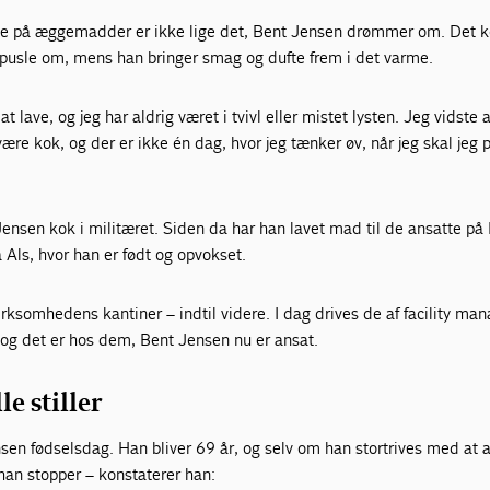
iste på æggemadder er ikke lige det, Bent Jensen drømmer om. Det 
usle om, mens han bringer smag og dufte frem i det varme.
at lave, og jeg har aldrig været i tvivl eller mistet lysten. Jeg vidste 
e være kok, og der er ikke én dag, hvor jeg tænker øv, når jeg skal jeg 
ensen kok i militæret. Siden da har han lavet mad til de ansatte på
Als, hvor han er født og opvokset.
 virksomhedens kantiner – indtil videre. I dag drives de af facility m
g det er hos dem, Bent Jensen nu er ansat.
e stiller
en fødselsdag. Han bliver 69 år, og selv om han stortrives med at a
 han stopper – konstaterer han: