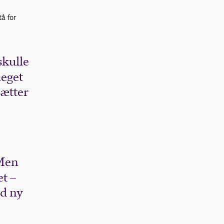
å for
skulle
meget
sætter
 Men
t –
ed ny