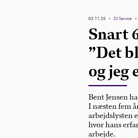
03.11.25
DI Service
•
•
Snart 6
”Det bl
og jeg 
Bent Jensen har
I næsten fem år
arbejdslysten e
hvor hans erfar
arbejde.