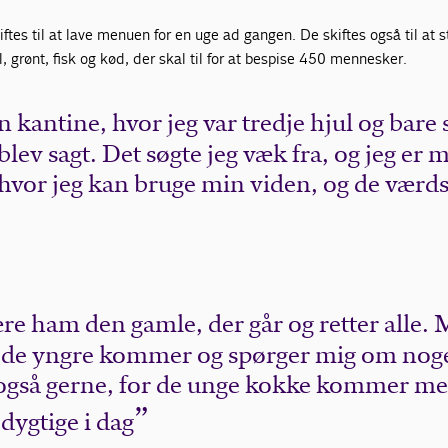
tes til at lave menuen for en uge ad gangen. De skiftes også til at st
l, grønt, fisk og kød, der skal til for at bespise 450 mennesker.
en kantine, hvor jeg var tredje hjul og bare 
blev sagt. Det søgte jeg væk fra, og jeg er 
 hvor jeg kan bruge min viden, og de værd
være ham den gamle, der går og retter alle.
år de yngre kommer og spørger mig om noge
 også gerne, for de unge kokke kommer m
 dygtige i dag