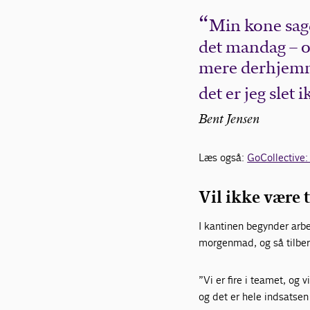
Min kone sagd
det mandag – og
mere derhjemme
det er jeg slet i
Bent Jensen
Læs også:
GoCollective:
Vil ikke være 
I kantinen begynder arbe
morgenmad, og så tilbere
”Vi er fire i teamet, og 
og det er hele indsatse