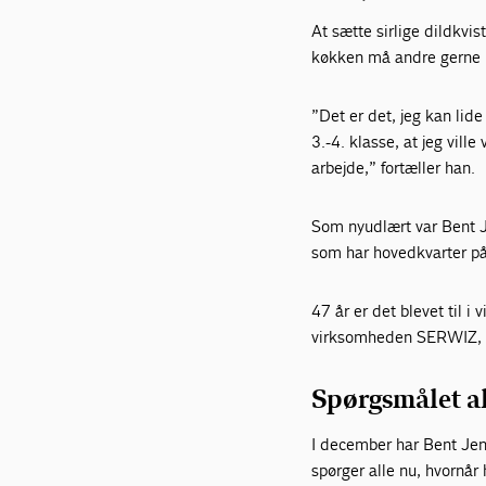
At sætte sirlige dildkv
køkken må andre gerne p
”Det er det, jeg kan lide 
3.-4. klasse, at jeg vill
arbejde,” fortæller han.
Som nyudlært var Bent J
som har hovedkvarter på 
47 år er det blevet til i
virksomheden SERWIZ, o
Spørgsmålet all
I december har Bent Jens
spørger alle nu, hvornår