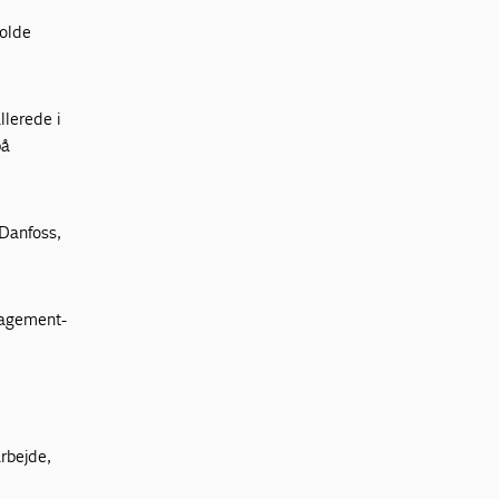
kolde
allerede i
på
 Danfoss,
anagement-
rbejde,