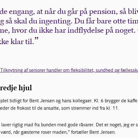
e engang, at når du går på pension, så bli
 så skal du ingenting. Du får bare otte ti
, hvor du ikke har indflydelse på noget.
kke klar til.
 Tilknytning af seniorer handler om fleksibilitet, sundhed og fælless
tredje hjul
jdet tidligt for Bent Jensen og hans kollegaer. Kl. 6 brygger de kaffe
der de frokost til de ansatte, som strømmer ind fra kl. 11.
vi laver rigtig mad fra bunden med gode råvarer. Det er noget, jeg er st
n værd, når gæsterne roser maden,” fortæller Bent Jensen.