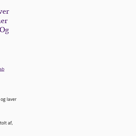
ver
mer
 Og
kab
 og laver
olt af,