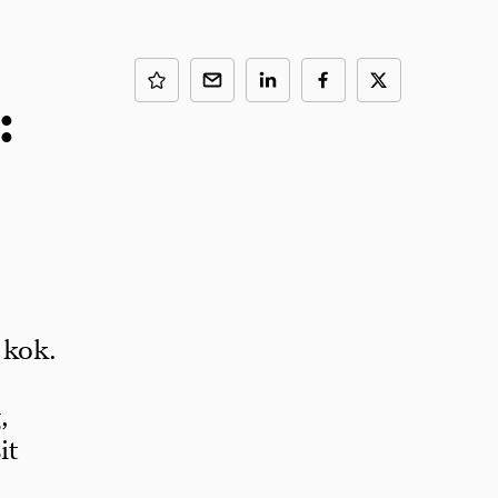
:
,
 kok.
,
it