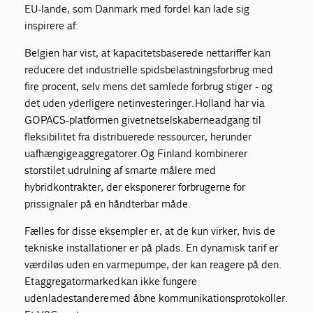
EU-lande, som Danmark med fordel kan lade sig
inspirere af:
Belgien har vist, at kapacitetsbaserede nettariffer kan
reducere det industrielle spidsbelastningsforbrug med
fire procent, selv mens det samlede forbrug stiger - og
det uden yderligere netinvesteringer.
Holland har via
GOPACS-platformen givet netselskaberne adgang til
fleksibilitet fra distribuerede ressourcer, herunder
uafhængige aggregatorer.
Og Finland kombinerer
storstilet udrulning af smarte målere med
hybridkontrakter, der eksponerer forbrugerne for
prissignaler på en håndterbar måde.
Fælles for disse eksempler er, at de kun virker, hvis de
tekniske installationer er på plads. En dynamisk tarif er
værdiløs uden en varmepumpe, der kan reagere på den.
Et aggregatormarked kan ikke fungere
uden ladestandere med åbne kommunikationsprotokoller.