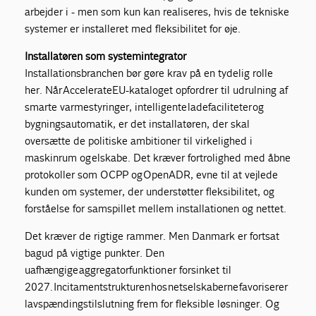
arbejder i - men som kun kan realiseres, hvis de tekniske
systemer er installeret med fleksibilitet for øje.
Installatøren som systemintegrator
Installationsbranchen bør gøre krav på en tydelig rolle
her. Når AccelerateEU-kataloget opfordrer til udrulning af
smarte varmestyringer, intelligente ladefaciliteter og
bygningsautomatik, er det installatøren, der skal
oversætte de politiske ambitioner til virkelighed i
maskinrum og elskabe. Det kræver fortrolighed med åbne
protokoller som OCPP og OpenADR, evne til at vejlede
kunden om systemer, der understøtter fleksibilitet, og
forståelse for samspillet mellem installationen og nettet.
Det kræver de rigtige rammer. Men Danmark er fortsat
bagud på vigtige punkter.
Den
uafhængige aggregatorfunktion er forsinket til
2027. Incitamentstrukturen hos netselskaberne favoriserer
lavspændingstilslutning frem for fleksible løsninger. Og