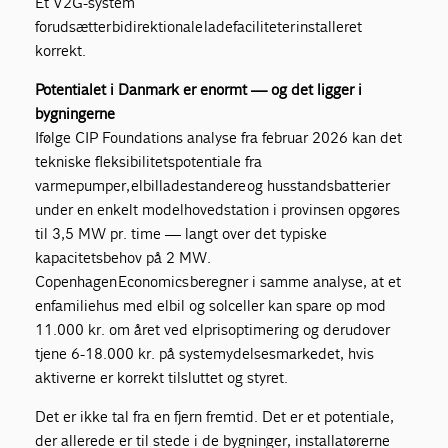
Et V2G-system
forudsætter bidirektionale ladefaciliteter installeret
korrekt.
Potentialet i Danmark er enormt — og det ligger i
bygningerne
Ifølge CIP Foundations analyse fra februar 2026 kan det
tekniske fleksibilitetspotentiale fra
varmepumper, elbilladestandere og husstandsbatterier
under en enkelt modelhovedstation i provinsen opgøres
til 3,5 MW pr. time — langt over det typiske
kapacitetsbehov på 2 MW.
Copenhagen Economics beregner i samme analyse, at et
enfamiliehus med elbil og solceller kan spare op mod
11.000 kr. om året ved elprisoptimering og derudover
tjene 6-18.000 kr. på systemydelsesmarkedet, hvis
aktiverne er korrekt tilsluttet og styret.
Det er ikke tal fra en fjern fremtid. Det er et potentiale,
der allerede er til stede i de bygninger, installatørerne