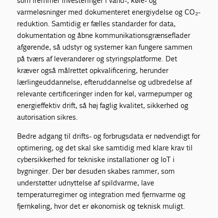
som fremmer investeringer i vand-, køle- og
varmeløsninger med dokumenteret energiydelse og CO₂-
reduktion. Samtidig er fælles standarder for data,
dokumentation og åbne kommunikationsgrænseflader
afgørende, så udstyr og systemer kan fungere sammen
på tværs af leverandører og styringsplatforme. Det
kræver også målrettet opkvalificering, herunder
lærlingeuddannelse, efteruddannelse og udbredelse af
relevante certificeringer inden for køl, varmepumper og
energieffektiv drift, så høj faglig kvalitet, sikkerhed og
autorisation sikres.
Bedre adgang til drifts- og forbrugsdata er nødvendigt for
optimering, og det skal ske samtidig med klare krav til
cybersikkerhed for tekniske installationer og IoT i
bygninger. Der bør desuden skabes rammer, som
understøtter udnyttelse af spildvarme, lave
temperaturregimer og integration med fjernvarme og
fjernkøling, hvor det er økonomisk og teknisk muligt.