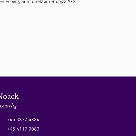
r Esberg, adm.direktør i Brobizz A/S
Noack
nsvarlig
+45 3377 4834
+45 4117 0083