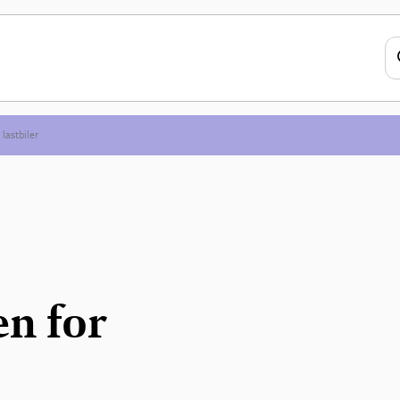
 lastbiler
en for