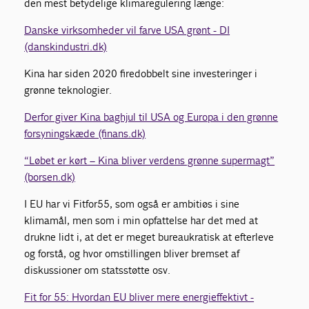
den mest betydelige klimaregulering længe:
Danske virksomheder vil farve USA grønt - DI
(danskindustri.dk)
Kina har siden 2020 firedobbelt sine investeringer i
grønne teknologier.
Derfor giver Kina baghjul til USA og Europa i den grønne
forsyningskæde (finans.dk)
“Løbet er kørt – Kina bliver verdens grønne supermagt”
(borsen.dk)
I EU har vi Fitfor55, som også er ambitiøs i sine
klimamål, men som i min opfattelse har det med at
drukne lidt i, at det er meget bureaukratisk at efterleve
og forstå, og hvor omstillingen bliver bremset af
diskussioner om statsstøtte osv.
Fit for 55: Hvordan EU bliver mere energieffektivt -