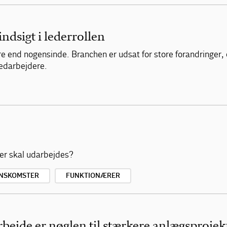
indsigt i lederrollen
re end nogensinde. Branchen er udsat for store forandringer,
medarbejdere.
ser skal udarbejdes?
NSKOMSTER
FUNKTIONÆRER
bejde er nøglen til stærkere anlægsprojek