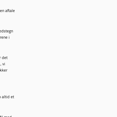
en aftale
hedstegn
rene i
r det
, vi
ækker
 altid et