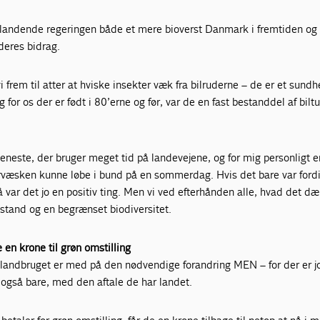
landende regeringen både et mere bioverst Danmark i fremtiden og 
eres bidrag.
i frem til atter at hviske insekter væk fra bilruderne – de er et sund
 for os der er født i 80’erne og før, var de en fast bestanddel af biltu
 eneste, der bruger meget tid på landevejene, og for mig personligt e
rvæsken kunne løbe i bund på en sommerdag. Hvis det bare var fordi
å var det jo en positiv ting. Men vi ved efterhånden alle, hvad det d
estand og en begrænset biodiversitet.
e en krone til grøn omstilling
at landbruget er med på den nødvendige forandring MEN – for der er jo
gså bare, med den aftale de har landet.