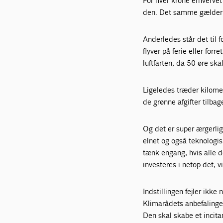
For hver krone erhvervet 
den. Det samme gælder fo
Anderledes står det til f
flyver på ferie eller forr
luftfarten, da 50 øre ska
Ligeledes træder kilomete
de grønne afgifter tilbag
Og det er super ærgerligt
elnet og også teknologis
tænk engang, hvis alle d
investeres i netop det, 
Indstillingen fejler ikk
Klimarådets anbefalinger
Den skal skabe et incit