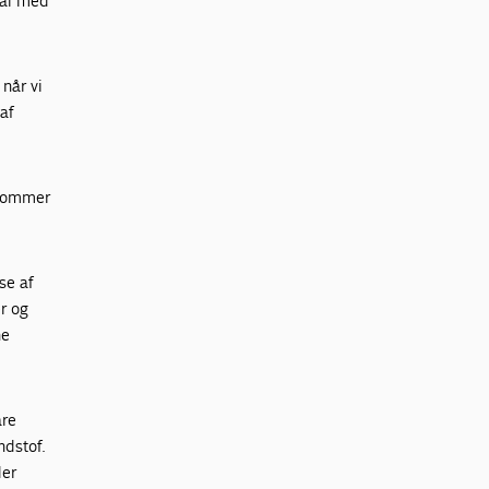
 mål med
 når vi
 af
r kommer
se af
r og
ne
are
ndstof.
der