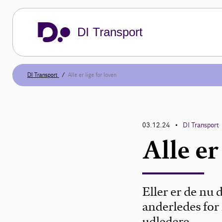
DI Transport
DI Transport
Alle er lige for loven
03.12.24
DI Transport
•
Alle er
Eller er de nu 
anderledes for
udledere.