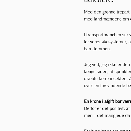
Med den grønne trepart 
med landmændene om d
I transportbranchen ser v
for vores økosystemer, og
barndommen.
Jeg ved, jeg ikke er den
længe siden, at sprinkle
dræbte færre insekter, s
over: en forsvindende b
En krone i afgift bør vær
Derfor er det positivt, 
men – det manglede da o