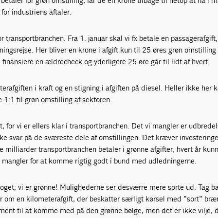
betaler for grøn omstilling, får de en krone tilbage til netop at nå i
r industriens aftaler.
or transportbranchen. Fra 1. januar skal vi fx betale en passagerafgift,
etningsrejse. Her bliver en krone i afgift kun til 25 øres grøn omstilling
l finansiere en ældrecheck og yderligere 25 øre går til lidt af hvert.
rafgiften i kraft og en stigning i afgiften på diesel. Heller ikke he
e 1:1 til grøn omstilling af sektoren.
, for vi er ellers klar i transportbranchen. Det vi mangler er udbredel
ke svar på de sværeste dele af omstillingen. Det kræver investeringe
e milliarder transportbranchen betaler i grønne afgifter, hvert år kun
vi mangler for at komme rigtig godt i bund med udledningerne.
e noget; vi er grønne! Mulighederne ser desværre mere sorte ud. Tag b
 om en kilometerafgift, der beskatter særligt kørsel med ”sort” bræ
ament til at komme med på den grønne bølge, men det er ikke vilje, 