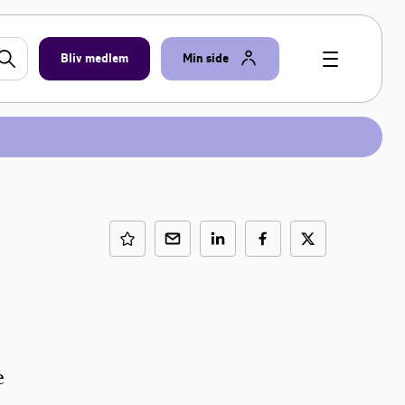
Bliv medlem
Min side
e