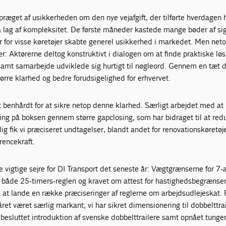
præget af usikkerheden om den nye vejafgift, der tilførte hverdagen 
a lag af kompleksitet. De første måneder kastede mange bøder af sig
 for visse køretøjer skabte generel usikkerhed i markedet. Men neto
er: Aktørerne deltog konstruktivt i dialogen om at finde praktiske løs
samt samarbejde udviklede sig hurtigt til nøgleord. Gennem en tæt d
ørre klarhed og bedre forudsigelighed for erhvervet.
t benhårdt for at sikre netop denne klarhed. Særligt arbejdet med a
ing på boksen gennem større gapclosing, som har bidraget til at red
ig fik vi præciseret undtagelser, blandt andet for renovationskøretøje
rencekraft.
 vigtige sejre for DI Transport det seneste år: Vægtgrænserne for 7-
og både 25-timers-reglen og kravet om attest for hastighedsbegrænse
på at lande en række præciseringer af reglerne om arbejdsudlejeskat. 
året været særlig markant; vi har sikret dimensionering til dobbelttra
, besluttet introduktion af svenske dobbelttrailere samt opnået tunge