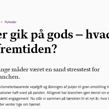
Nyheder
•
er gik på gods – hva
fremtiden?
nge måder været en sand stresstest for
ranchen.
ilometerbaserede vejafgift og åbningen af puljen til grøn omstilling 
tioner haft sved på panden. Alligevel har branchen igen bevist sin e
stærkt engagement. Nu står vi sammen på tærsklen til et nyt år, hvor
er venter lige om hjørnet.