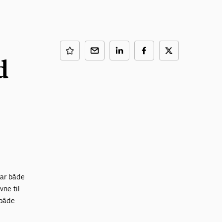
d
har både
vne til
 både