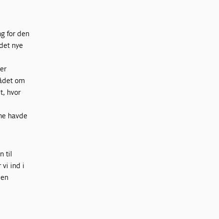
ng for den
 det nye
ter
Rådet om
t, hvor
rne havde
 til
vi ind i
 en