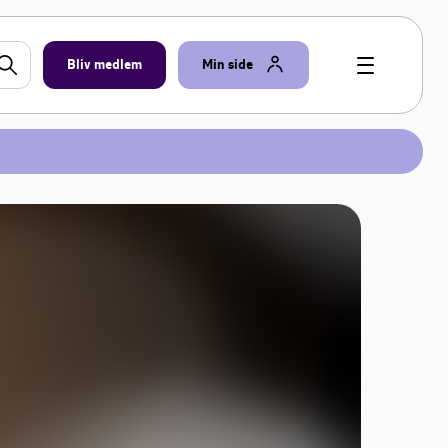
Bliv medlem
Min side