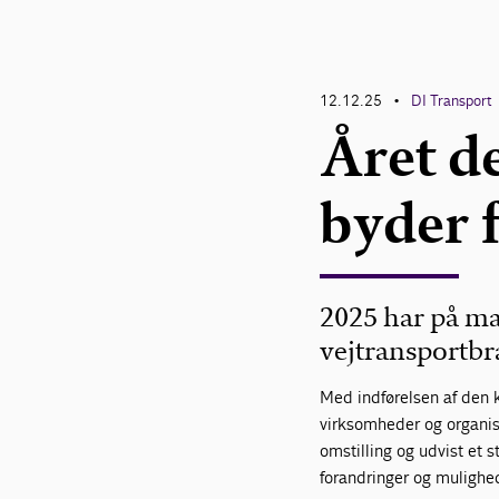
12.12.25
DI Transport
•
Året d
byder 
2025 har på ma
vejtransportb
Med indførelsen af den k
virksomheder og organisa
omstilling og udvist et 
forandringer og mulighed