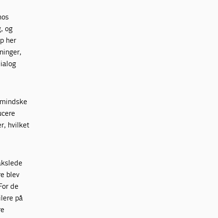
hos
, og
p her
ninger,
ialog
t mindske
ucere
r, hvilket
akslede
re blev
For de
ilere på
re