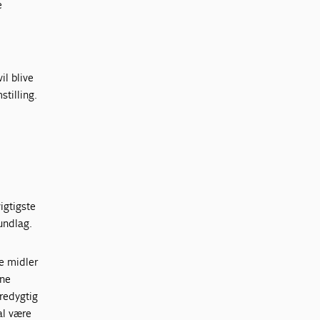
e
il blive
tilling.
vigtigste
undlag.
ne midler
nne
æredygtig
al være