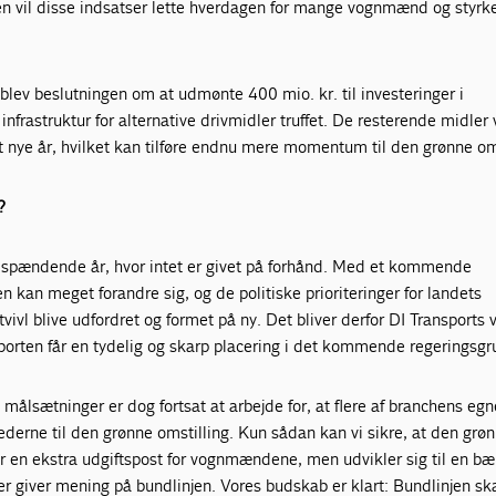
 vil disse indsatser lette hverdagen for mange vognmænd og styrk
blev beslutningen om at udmønte 400 mio. kr. til investeringer i
infrastruktur for alternative drivmidler truffet. De resterende midler v
t nye år, hvilket kan tilføre endnu mere momentum til den grønne oms
?
et spændende år, hvor intet er givet på forhånd. Med et kommende
en kan meget forandre sig, og de politiske prioriteringer for landets
tvivl blive udfordret og formet på ny. Det bliver derfor DI Transports 
sporten får en tydelig og skarp placering i det kommende regeringsgr
e målsætninger er dog fortsat at arbejde for, at flere af branchens eg
hederne til den grønne omstilling. Kun sådan kan vi sikre, at den grø
ver en ekstra udgiftspost for vognmændene, men udvikler sig til en b
r giver mening på bundlinjen. Vores budskab er klart: Bundlinjen sk