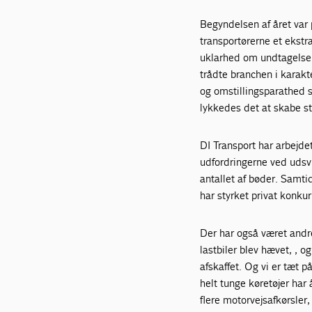
Begyndelsen af året var 
transportørerne et ekstr
uklarhed om undtagelser
trådte branchen i karakt
og omstillingsparathed 
lykkedes det at skabe st
DI Transport har arbejde
udfordringerne ved udsv
antallet af bøder. Samtid
har styrket privat konkur
Der har også været andre
lastbiler blev hævet, , 
afskaffet. Og vi er tæt 
helt tunge køretøjer har 
flere motorvejsafkørsler