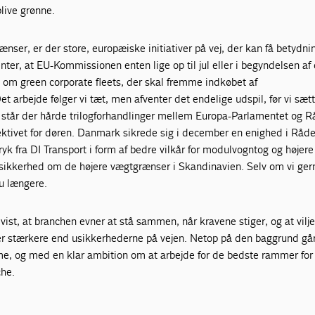
blive grønne.
ænser, er der store, europæiske initiativer på vej, der kan få betydni
nter, at EU-Kommissionen enten lige op til jul eller i begyndelsen af
m om green corporate fleets, der skal fremme indkøbet af
t arbejde følger vi tæt, men afventer det endelige udspil, før vi sæt
g står der hårde trilogforhandlinger mellem Europa-Parlamentet og 
ktivet for døren. Danmark sikrede sig i december en enighed i Råde
ryk fra DI Transport i form af bedre vilkår for modulvogntog og højere
 sikkerhed om de højere vægtgrænser i Skandinavien. Selv om vi ge
u længere.
st, at branchen evner at stå sammen, når kravene stiger, og at viljen
er stærkere end usikkerhederne på vejen. Netop på den baggrund går 
e, og med en klar ambition om at arbejde for de bedste rammer for
che.