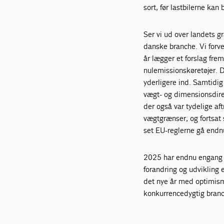
sort, før lastbilerne kan 
Ser vi ud over landets gr
danske branche. Vi forve
år lægger et forslag fre
nulemissionskøretøjer. De
yderligere ind. Samtidi
vægt- og dimensionsdire
der også var tydelige aft
vægtgrænser, og fortsat
set EU-reglerne gå endn
2025 har endnu engang vi
forandring og udvikling 
det nye år med optimism
konkurrencedygtig bran