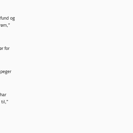
mfund og
trøm,”
ør for
 peger
 har
til,”