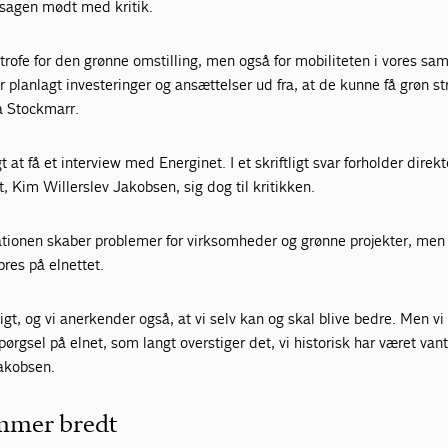
r sagen mødt med kritik.
rofe for den grønne omstilling, men også for mobiliteten i vores sa
r planlagt investeringer og ansættelser ud fra, at de kunne få grøn s
a Stockmarr.
 at få et interview med Energinet. I et skriftligt svar forholder direkt
, Kim Willerslev Jakobsen, sig dog til kritikken.
ationen skaber problemer for virksomheder og grønne projekter, men
res på elnettet.
ligt, og vi anerkender også, at vi selv kan og skal blive bedre. Men vi
ørgsel på elnet, som langt overstiger det, vi historisk har været vant 
Jakobsen.
ammer bredt