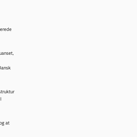
lerede
 uanset,
 Dansk
truktur
l
og at