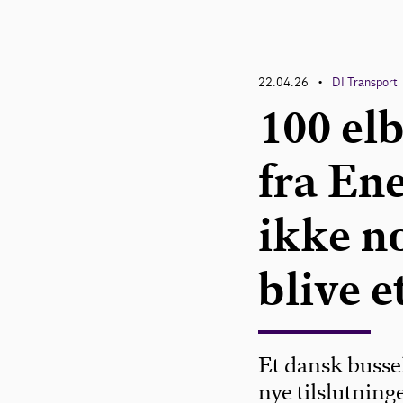
22.04.26
DI Transport
•
100 el
fra Ene
ikke n
blive 
Et dansk bussel
nye tilslutninge