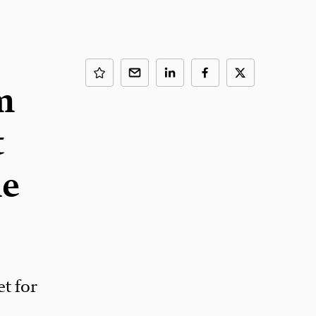
m
t
ne
et for