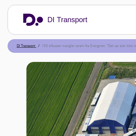
DI Transport
DI Transport
100 elbusser mangler strøm fra Energinet: ”Det var slet ikke n