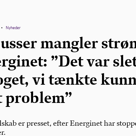
Nyheder
•
busser mangler strø
rginet: ”Det var sle
oget, vi tænkte kun
et problem”
skab er presset, efter Energinet har stopp
r.