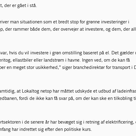
, der er gået i stå.
iver man situationen som et bredt stop for grønne investeringer i
op, der rammer både dem, der overvejer at investere, og dem, der al
var, hvis du vil investere i grøn omstilling baseret på el. Det gælder
ritog, ellastbiler eller landstrøm i havne. Ingen ved, om de kan få
aber en meget stor usikkerhed,” siger branchedirektør for transport i
mtidig, at Lokaltog netop har måttet udskyde et udbud af ladeinfras
edbanen, fordi de ikke kan få svar på, om der kan ske en tilkobling ti
tsektoren i de senere år har bevæget sig i retning af elektrificering, 
fang har indrettet sig efter den politiske kurs.