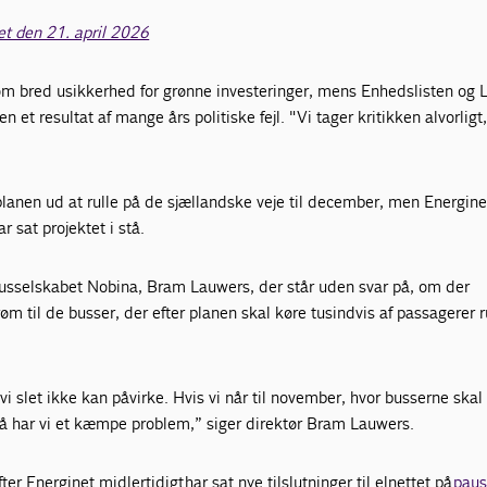
get den 21. april 2026
om bred usikkerhed for grønne investeringer, mens Enhedslisten og L
n et resultat af mange års politiske fejl. "Vi tager kritikken alvorligt
planen ud at rulle på de sjællandske veje til december, men Energin
ar sat projektet i stå.
 busselskabet Nobina, Bram Lauwers, der står uden svar på, om der
 til de busser, der efter planen skal køre tusindvis af passagerer r
 vi slet ikke kan påvirke. Hvis vi når til november, hvor busserne skal 
 har vi et kæmpe problem,” siger direktør Bram Lauwers.
 Energinet midlertidigt har sat nye tilslutninger til elnettet på
pau