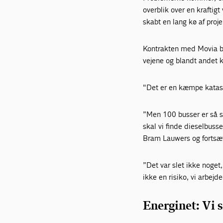
overblik over en kraftig
skabt en lang kø af proje
Kontrakten med Movia be
vejene og blandt andet k
"Det er en kæmpe katast
”Men 100 busser er så sto
skal vi finde dieselbuss
Bram Lauwers og fortsæt
”Det var slet ikke noget,
ikke en risiko, vi arbej
Energinet: Vi 