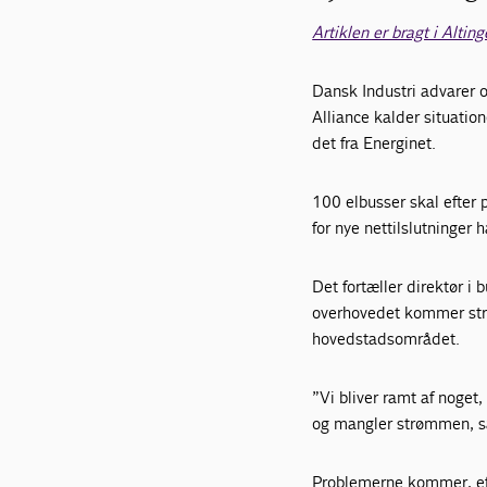
Artiklen er bragt i Altin
Dansk Industri advarer 
Alliance kalder situatione
det fra Energinet.
100 elbusser skal efter 
for nye nettilslutninger h
Det fortæller direktør i
overhovedet kommer strøm
hovedstadsområdet.
”Vi bliver ramt af noget,
og mangler strømmen, så
Problemerne kommer, efter