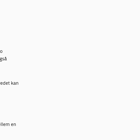
jo
også
vedet kan
ellem en