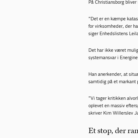
På Christiansborg blive
”Det er en kæmpe katast
for virksomheder, der ha
siger Enhedslistens Leil
Det har ikke været muligt
systemansvar i Energinet
Han anerkender, at situ
samtidig på et markant p
”Vi tager kritikken alvor
oplevet en massiv eftersp
skriver Kim Willerslev 
Et stop, der r