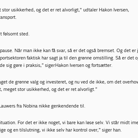
stor usikkerhed, og det er ret alvorligt," udtaler Hakon Iversen,
ransport.
t følsomt sted.
å pause. Når man ikke kan få svar, så er det også bremset. Og det er 
portsektoren faktisk har sagt ja til den grønne omstilling. Så er det 
e sig gøre i praksis,” siger Hakon Iversen og fortsætter.
aget de grønne valg og investeret, og nu ved de ikke, om det overho
, meget stor usikkerhed, og det er ret alvorligt.”
auwers fra Nobina nikke genkendende til.
tuation. For det er ikke noget, vi bare kan løse selv. Vi står midt im
ge og en tilslutning, vi ikke selv har kontrol over,” siger han.