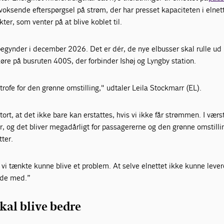
t voksende efterspørgsel på strøm, der har presset kapaciteten i elnet
kter, som venter på at blive koblet til.
gynder i december 2026. Det er dér, de nye elbusser skal rulle ud
øre på busruten 400S, der forbinder Ishøj og Lyngby station.
rofe for den grønne omstilling," udtaler
Leila Stockmarr (EL).
rt, at det ikke bare kan erstattes, hvis vi ikke får strømmen. I værs
er, og det bliver megadårligt for passagererne og den grønne omstillin
ter.
 vi tænkte kunne blive et problem. At selve elnettet ikke kunne lever
dede med.”
skal blive bedre