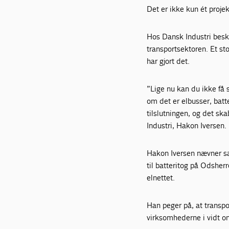
Det er ikke kun ét projekt
Hos Dansk Industri beskr
transportsektoren. Et st
har gjort det.
”Lige nu kan du ikke få s
om det er elbusser, batte
tilslutningen, og det sk
Industri, Hakon Iversen.
Hakon Iversen nævner sa
til batteritog på Odsherr
elnettet.
Han peger på, at transpor
virksomhederne i vidt om