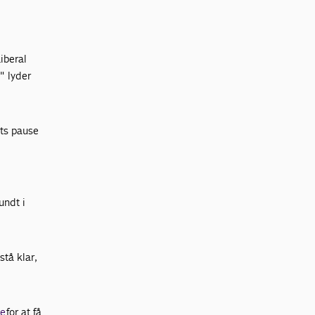
iberal
," lyder
ets pause
undt i
stå klar,
se
for at få