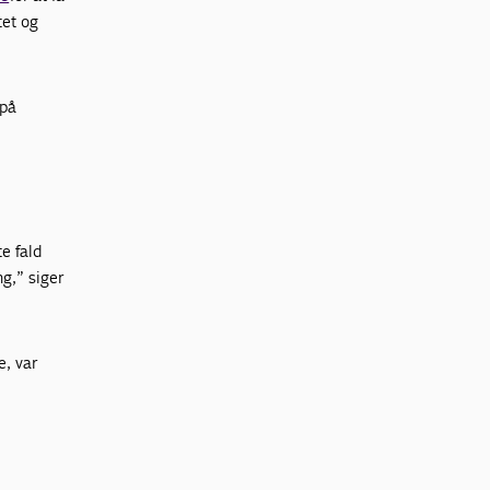
tet og
 på
te fald
g,” siger
e, var