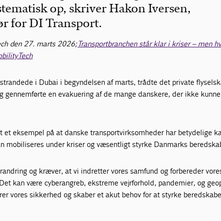
stematisk op, skriver Hakon Iversen,
r for DI Transport.
Tech den 27. marts 2026;
Transportbranchen står klar i kriser – men hv
bilityTech
trandede i Dubai i begyndelsen af marts, trådte det private flysel
, og gennemførte en evakuering af de mange danskere, der ikke kun
t et eksempel på at danske transportvirksomheder har betydelige ka
 mobiliseres under kriser og væsentligt styrke Danmarks beredska
randring og kræver, at vi indretter vores samfund og forbereder vore
 Det kan være cyberangreb, ekstreme vejrforhold, pandemier, og geop
er vores sikkerhed og skaber et akut behov for at styrke beredskabe