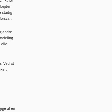
fikt for
rbejder
e stadig
forsvar.
og andre
nsdeling.
uelle
. Ved at
nkelt
gige af en