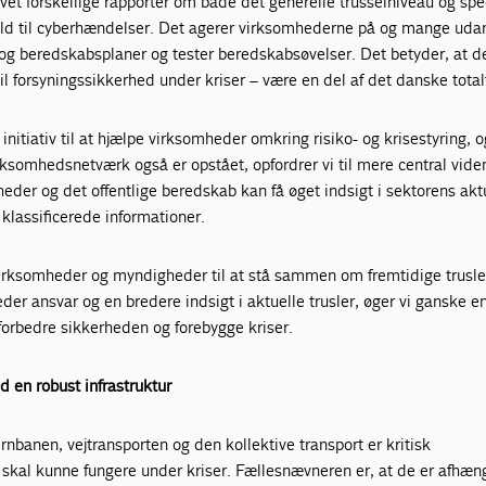
t forskellige rapporter om både det generelle trusselniveau og speci
hold til cyberhændelser. Det agerer virksomhederne på og mange uda
 og beredskabsplaner og tester beredskabsøvelser. Det betyder, at d
il forsyningssikkerhed under kriser – være en del af det danske total
initiativ til at hjælpe virksomheder omkring risiko- og krisestyring, 
irksomhedsnetværk også er opstået, opfordrer vi til mere central vide
eder og det offentlige beredskab kan få øget indsigt i sektorens akt
 klassificerede informationer.
ksomheder og myndigheder til at stå sammen om fremtidige trusler
der ansvar og en bredere indsigt i aktuelle trusler, øger vi ganske e
forbedre sikkerheden og forebygge kriser.
en robust infrastruktur
jernbanen, vejtransporten og den kollektive transport er kritisk
g skal kunne fungere under kriser. Fællesnævneren er, at de er afhæn