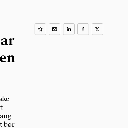
lar
len
ske
t
gang
t bør