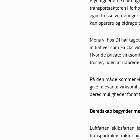
Myndighederne har udgive
transportsektoren i for
egne trusselvurderinger
kan operere og bidrage t
Mens vi hos DI har taget 
initiativer som Falcks v
Hvor de private virksomh
trusler, uden at udbrede
På den måde kommer vir
give relevante virksomhe
deres muligheder for at 
Beredskab begynder med 
Luftfarten, skibsfarten, 
transportinfrastruktur o