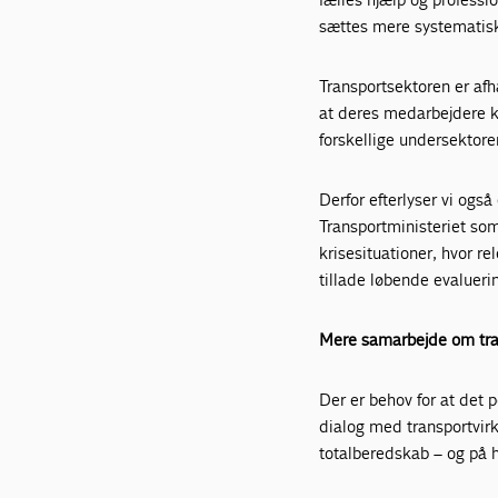
sættes mere systematis
Transportsektoren er afh
at deres medarbejdere k
forskellige undersektore
Derfor efterlyser vi ogs
Transportministeriet so
krisesituationer, hvor r
tillade løbende evaluerin
Mere samarbejde om tran
Der er behov for at det 
dialog med transportvir
totalberedskab – og på h