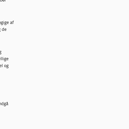
ngige af
g de
g
llige
el og
indgå