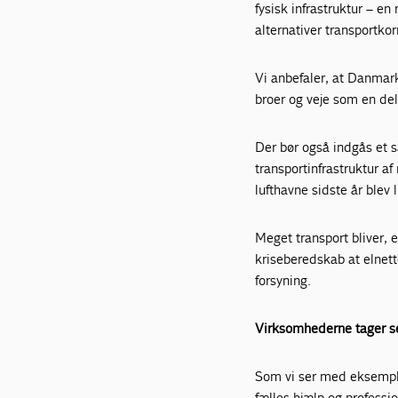
fysisk infrastruktur – en
alternativer transportkor
Vi anbefaler, at Danmark
broer og veje som en del
Der bør også indgås et s
transportinfrastruktur a
lufthavne sidste år blev 
Meget transport bliver, el
kriseberedskab at elnet
forsyning.
Virksomhederne tager s
Som vi ser med eksemple
fælles hjælp og profess