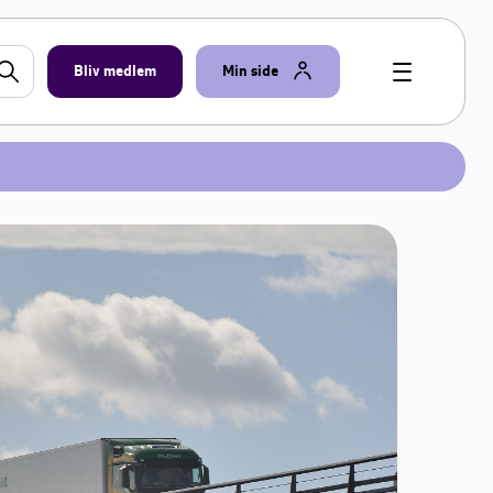
Bliv medlem
Min side