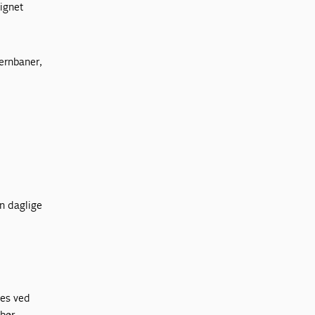
signet
jernbaner,
n daglige
kes ved
 bør