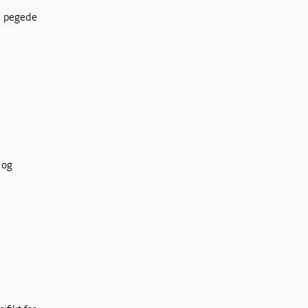
vi pegede
 og
å