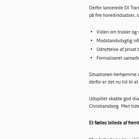
Derfor lancerede DI Tran
på fire hovedindsatser,
Viden om trusler og
Modstandsdygtig inf
Udnyttelse af privat 
Formaliseret samarb
Situationen herhjemme og
derfor er det nu tid til
Udspillet skabte god di
Christiansborg. Men tid
Et fælles billede af frem