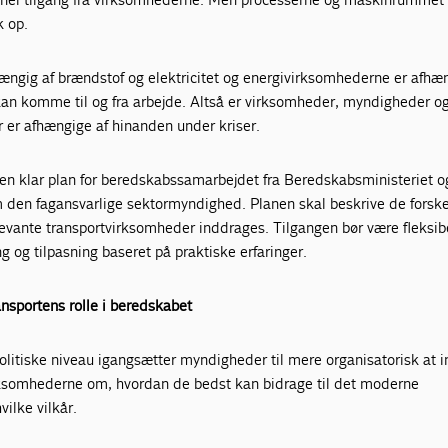
k op.
ængig af brændstof og elektricitet og energivirksomhederne er afhæ
an komme til og fra arbejde. Altså er virksomheder, myndigheder o
r er afhængige af hinanden under kriser.
å en klar plan for beredskabssamarbejdet fra Beredskabsministeriet o
m den fagansvarlige sektormyndighed. Planen skal beskrive de forske
elevante transportvirksomheder inddrages. Tilgangen bør være fleksib
g og tilpasning baseret på praktiske erfaringer.
sportens rolle i beredskabet
politiske niveau igangsætter myndigheder til mere organisatorisk at 
ksomhederne om, hvordan de bedst kan bidrage til det moderne
vilke vilkår.