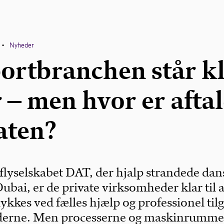
Nyheder
•
ortbranchen står k
r – men hvor er afta
aten?
flyselskabet DAT, der hjalp strandede dan
Dubai, er de private virksomheder klar til a
lykkes ved fælles hjælp og professionel til
derne. Men processerne og maskinrumme