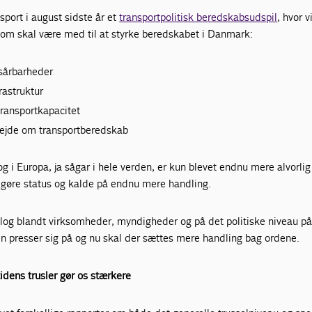
sport i august sidste år et
transportpolitisk beredskabsudspil
, hvor 
 som skal være med til at styrke beredskabet i Danmark:
 sårbarheder
rastruktur
transportkapacitet
ejde om transportberedskab
 i Europa, ja sågar i hele verden, er kun blevet endnu mere alvorlig
 at gøre status og kalde på endnu mere handling.
alog blandt virksomheder, myndigheder og på det politiske niveau p
en presser sig på og nu skal der sættes mere handling bag ordene.
tidens trusler gør os stærkere