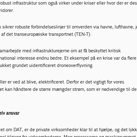
 robust infrastruktur som også virker under kriser eller hvor der er de
ridorer.
 sikrer robuste forbindelseslinjer til omverden via havne, lufthavne, 
 af det transeuropæiske transportnet (TEN-T).
amarbejde med infrastrukturejerne om at få beskyttet kritisk
f national interesse endnu bedre. Et eksempel på en krise var da flere
lukket grundet uidentificeret droneoverflyvning.
ler er ved at blive, elektrificeret. Derfor er det vigtigt for vores
tet kan håndtere de større mængder strøm, som er nødvendige til de
elv ansvar
t om DAT, er de private virksomheder klar til at hjælpe, og det lyk
ionel tilgang fra virksomhederne. Men processerne og maskinrummet