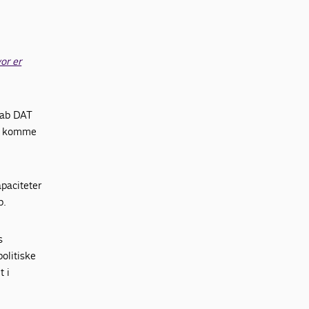
or er
skab DAT
ne komme
paciteter
b.
s
olitiske
t i