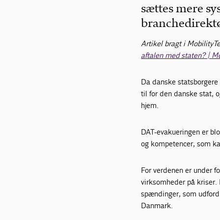
sættes mere sy
branchedirektø
Artikel bragt i Mobility
aftalen med staten? | Mo
Da danske statsborgere s
til for den danske stat
hjem.
DAT-evakueringen er blo
og kompetencer, som kan
For verdenen er under fo
virksomheder på kriser.
spændinger, som udfordr
Danmark.