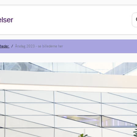
lser
heder
Årsdag 2023 - se billederne her