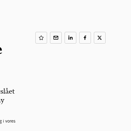
e
slået
ny
g i vores