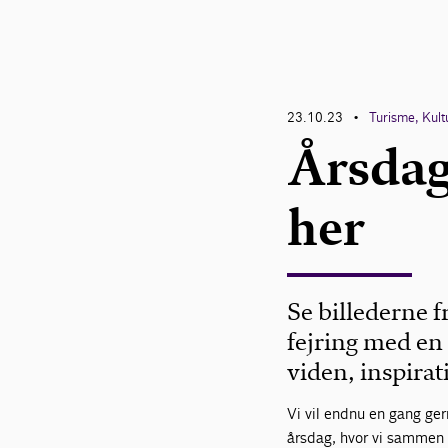
23.10.23
Turisme, Kult
•
Årsdag 
her
Se billederne f
fejring med en
viden, inspirat
Vi vil endnu en gang ger
årsdag, hvor vi sammen f