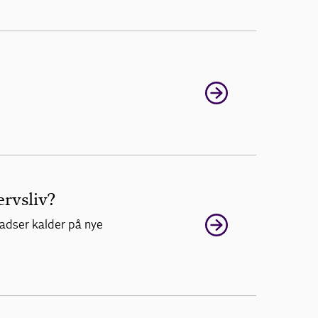
rvsliv?
ladser kalder på nye