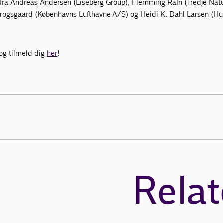
 fra Andreas Andersen (Liseberg Group), Flemming Rafn (Tredje Natu
Krogsgaard (Københavns Lufthavne A/S) og Heidi K. Dahl Larsen (Hu
g tilmeld dig
her
!
Relat