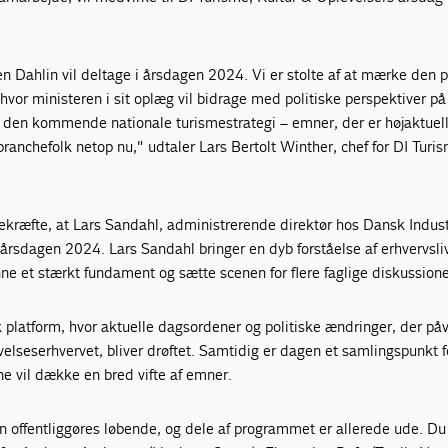
ten Dahlin vil deltage i årsdagen 2024. Vi er stolte af at mærke den p
 hvor ministeren i sit oplæg vil bidrage med politiske perspektiver på
og den kommende nationale turismestrategi – emner, der er højaktuel
ranchefolk netop nu," udtaler Lars Bertolt Winther, chef for DI Turi
kræfte, at Lars Sandahl, administrerende direktør hos Dansk Industr
l årsdagen 2024. Lars Sandahl bringer en dyb forståelse af erhvervsli
e et stærkt fundament og sætte scenen for flere faglige diskussione
platform, hvor aktuelle dagsordener og politiske ændringer, der påv
evelseserhvervet, bliver drøftet. Samtidig er dagen et samlingspunkt f
e vil dække en bred vifte af emner.
 offentliggøres løbende, og dele af programmet er allerede ude. Du