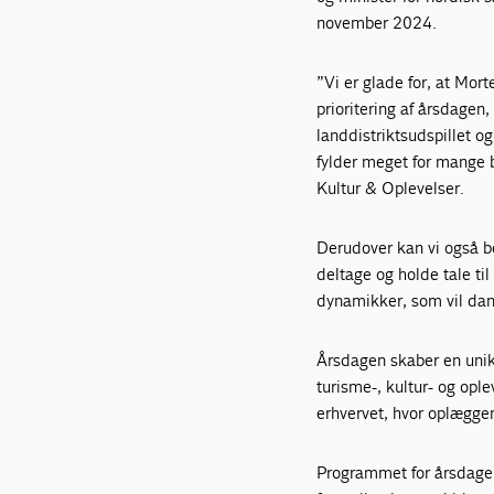
november 2024.
”Vi er glade for, at Mor
prioritering af årsdagen,
landdistriktsudspillet 
fylder meget for mange b
Kultur & Oplevelser.
Derudover kan vi også be
deltage og holde tale ti
dynamikker, som vil dann
Årsdagen skaber en unik 
turisme-, kultur- og opl
erhvervet, hvor oplæggen
Programmet for årsdagen