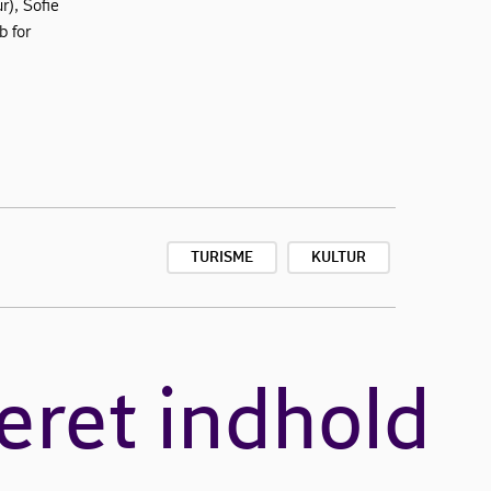
r), Sofie
b for
TURISME
KULTUR
eret indhold