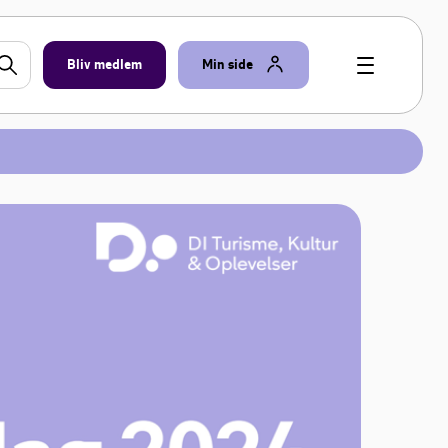
Bliv medlem
Min side