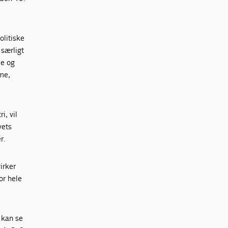
olitiske
 særligt
le og
sme,
i, vil
vets
r.
irker
or hele
 kan se