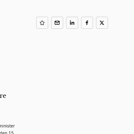
re
minister
 den 15.