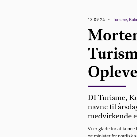
13.09.24
Turisme, Kult
•
Morten
Turism
Opleve
DI Turisme, Ku
navne til årsd
medvirkende e
Vi er glade for at kunne 
og minister for nordisk 