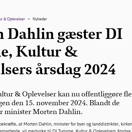
ur & Oplevelser
Nyheder
•
 Dahlin gæster DI
e, Kultur &
lsers årsdag 2024
ltur & Oplevelser kan nu offentliggøre fle
agen den 15. november 2024. Blandt de
r minister Morten Dahlin.
bekræfte, at Morten Dahlin, minister for byer og landdistrikter, kirke
samarbejde, vil medvirke til DI Turisme, Kultur & Oplevelsers årsdag