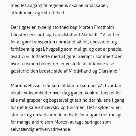
med let adgang til regionens skønne landskaber,
attraktioner og kulturtilbud.
Der ligger en tydelig stolthed bag Morten Frostholm
Christensens ord, og han afslutter håbefuldt: "Vi er her
for at gøre transporten i området så let, ubesværet og
forhåbentlig også hyggelig som muligt, og det er præcis,
hvad vi vil fortsætte med at gøre. Særligt i sommertiden,
hvor turismen blomstrer, er vi stolte af at kunne vise
gæsterne den bedste side af Midtjylland og Djursland."
Mortens Busser står som et klart eksempel på, hvordan
lokale virksomheder hver dag gør en konkret forskel for
alle målgrupper og bogstaveligt talt holder hjulene i gang
for det lokale erhvervsliv og turismen. Det skylder vi en
stor tak og en vedvarende indsats for at gøre det muligt
for mange andre som Morten at tage springet som
selvstændig erhvervsdrivende.