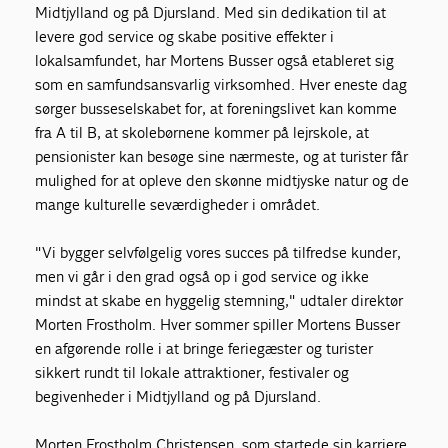
Midtjylland og på Djursland. Med sin dedikation til at
levere god service og skabe positive effekter i
lokalsamfundet, har Mortens Busser også etableret sig
som en samfundsansvarlig virksomhed. Hver eneste dag
sørger busseselskabet for, at foreningslivet kan komme
fra A til B, at skolebørnene kommer på lejrskole, at
pensionister kan besøge sine nærmeste, og at turister får
mulighed for at opleve den skønne midtjyske natur og de
mange kulturelle seværdigheder i området.
"Vi bygger selvfølgelig vores succes på tilfredse kunder,
men vi går i den grad også op i god service og ikke
mindst at skabe en hyggelig stemning," udtaler direktør
Morten Frostholm. Hver sommer spiller Mortens Busser
en afgørende rolle i at bringe feriegæster og turister
sikkert rundt til lokale attraktioner, festivaler og
begivenheder i Midtjylland og på Djursland.
Morten Frostholm Christensen, som startede sin karriere