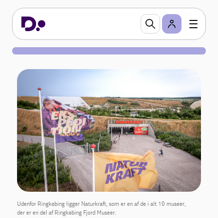
Udenfor Ringkøbing ligger Naturkraft, som er en af de i alt 10 museer,
der er en del af Ringkøbing Fjord Museer.