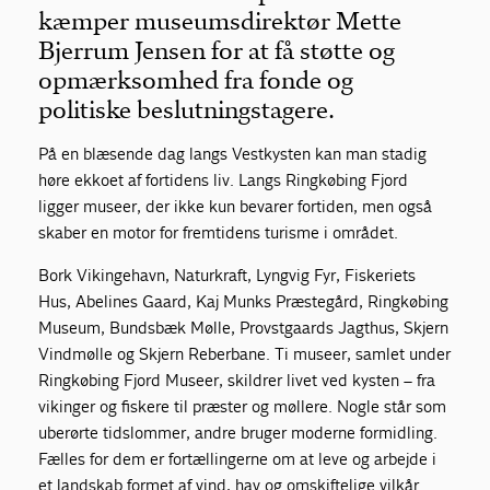
kæmper museumsdirektør Mette
Bjerrum Jensen for at få støtte og
opmærksomhed fra fonde og
politiske beslutningstagere.
På en blæsende dag langs Vestkysten kan man stadig
høre ekkoet af fortidens liv. Langs Ringkøbing Fjord
ligger museer, der ikke kun bevarer fortiden, men også
skaber en motor for fremtidens turisme i området.
Bork Vikingehavn, Naturkraft, Lyngvig Fyr, Fiskeriets
Hus, Abelines Gaard, Kaj Munks Præstegård, Ringkøbing
Museum, Bundsbæk Mølle, Provstgaards Jagthus, Skjern
Vindmølle og Skjern Reberbane. Ti museer, samlet under
Ringkøbing Fjord Museer, skildrer livet ved kysten – fra
vikinger og fiskere til præster og møllere. Nogle står som
uberørte tidslommer, andre bruger moderne formidling.
Fælles for dem er fortællingerne om at leve og arbejde i
et landskab formet af vind, hav og omskiftelige vilkår.