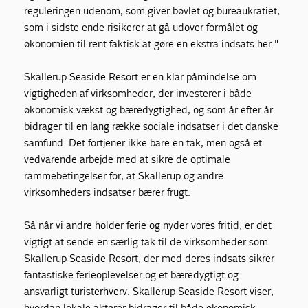
reguleringen udenom, som giver bøvlet og bureaukratiet,
som i sidste ende risikerer at gå udover formålet og
økonomien til rent faktisk at gøre en ekstra indsats her."
Skallerup Seaside Resort er en klar påmindelse om
vigtigheden af virksomheder, der investerer i både
økonomisk vækst og bæredygtighed, og som år efter år
bidrager til en lang række sociale indsatser i det danske
samfund. Det fortjener ikke bare en tak, men også et
vedvarende arbejde med at sikre de optimale
rammebetingelser for, at Skallerup og andre
virksomheders indsatser bærer frugt.
Så når vi andre holder ferie og nyder vores fritid, er det
vigtigt at sende en særlig tak til de virksomheder som
Skallerup Seaside Resort, der med deres indsats sikrer
fantastiske ferieoplevelser og et bæredygtigt og
ansvarligt turisterhverv. Skallerup Seaside Resort viser,
hvordan lokale aktører bidrager til både økonomisk,