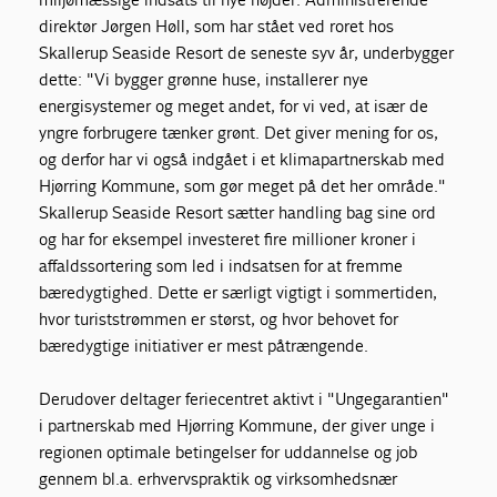
direktør Jørgen Høll, som har stået ved roret hos
Skallerup Seaside Resort de seneste syv år, underbygger
dette: "Vi bygger grønne huse, installerer nye
energisystemer og meget andet, for vi ved, at især de
yngre forbrugere tænker grønt. Det giver mening for os,
og derfor har vi også indgået i et klimapartnerskab med
Hjørring Kommune, som gør meget på det her område."
Skallerup Seaside Resort sætter handling bag sine ord
og har for eksempel investeret fire millioner kroner i
affaldssortering som led i indsatsen for at fremme
bæredygtighed. Dette er særligt vigtigt i sommertiden,
hvor turiststrømmen er størst, og hvor behovet for
bæredygtige initiativer er mest påtrængende.
Derudover deltager feriecentret aktivt i "Ungegarantien"
i partnerskab med Hjørring Kommune, der giver unge i
regionen optimale betingelser for uddannelse og job
gennem bl.a. erhvervspraktik og virksomhedsnær