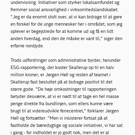
undervisning. Initiativer som styrker lokalsamfundet og
fremmer social ansvarlighed i virksomhedslandskabet.
"Jeg er da enormt stolt over, at vi kan bidrage til at gøre
en forskel for de unge mennesker her i området, som jeg
oplever er begejstrede for at komme ud og få en lidt
anden hverdag, end den de måske er vant til," siger den
erfarne nordjyde.
Trods udfordringer som administrative byrder, herunder
ESG-rapportering, der koster Skallerup op til en halv
million kroner, er Jørgen Høll og resten af teamet i
Skallerup fast besluttet på at bidrage positivt til det
større gode. "De høje omkostninger til rapporteringen
betyder desværre, at vi er nødt til at tage en hel masse
penge direkte fra bundlinjen, som ellers kunne være
brugt til at videreudvikle feriecentret," forklarer Jørgen
Høll og fortsætter: "Men vi insisterer fortsat på at
fastholde de bæredygtige og sociale initiativer, vi har sat
i gang - for indholdet er jo godt nok, men det er al