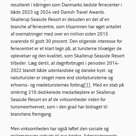
resulteret i kåringen som Danmarks bedste feriecenter i
både 2023 og 2024 ved Danish Travel Awards.
Skallerup Seaside Resort er desuden en del af en
branche af feriecentre, som tilsammen har øget antallet
af overnatninger med over en million siden 2015
svarende til godt 30 procent. Den stigende interesse for
feriecentret er et klart tegn på, at turisterne tilvælger de
oplevelser og den kvalitet, som Skallerup Seaside Resort
tilbyder. Læg dertil, at døgnforbruget i perioden 2014-
2022 blandt både udenlandske og danske kyst- og
naturturister er steget mere end storbyturisterne og
erhvervs- og mødeturisternes forbrug
[1]
. Med en stab på
omkring 210 dedikerede medarbejdere er Skallerup
Seaside Resort en af de virksomheder inden for
turismeerhvervet, som i den grad har bidraget til
branchens fremgang.
Men virksomheden har også løftet den sociale og
miljømæssige indsats til nye højder. Administrerende