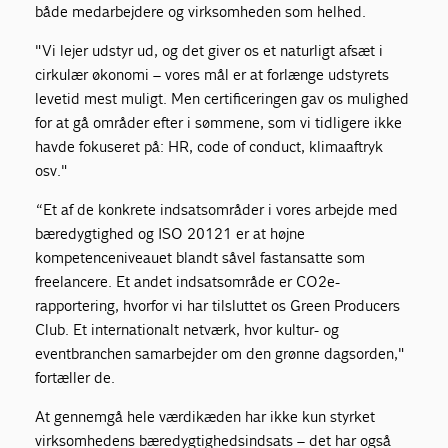
både medarbejdere og virksomheden som helhed.
"Vi lejer udstyr ud, og det giver os et naturligt afsæt i
cirkulær økonomi – vores mål er at forlænge udstyrets
levetid mest muligt. Men certificeringen gav os mulighed
for at gå områder efter i sømmene, som vi tidligere ikke
havde fokuseret på: HR, code of conduct, klimaaftryk
osv."
“Et af de konkrete indsatsområder i vores arbejde med
bæredygtighed og ISO 20121 er at højne
kompetenceniveauet blandt såvel fastansatte som
freelancere. Et andet indsatsområde er CO2e-
rapportering, hvorfor vi har tilsluttet os Green Producers
Club. Et internationalt netværk, hvor kultur- og
eventbranchen samarbejder om den grønne dagsorden,"
fortæller de.
At gennemgå hele værdikæden har ikke kun styrket
virksomhedens bæredygtighedsindsats – det har også