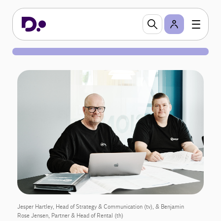
Jesper Hartley, Head of Strategy & Communication (tv), & Benjamin
Rose Jensen, Partner & Head of Rental (th)