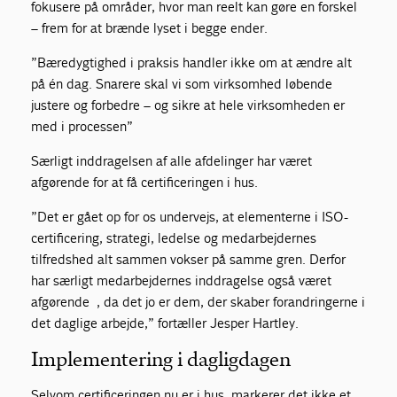
fokusere på områder, hvor man reelt kan gøre en forskel
– frem for at brænde lyset i begge ender.
”Bæredygtighed i praksis handler ikke om at ændre alt
på én dag. Snarere skal vi som virksomhed løbende
justere og forbedre – og sikre at hele virksomheden er
med i processen”
Særligt inddragelsen af alle afdelinger har været
afgørende for at få certificeringen i hus.
”Det er gået op for os undervejs, at elementerne i ISO-
certificering, strategi, ledelse og medarbejdernes
tilfredshed alt sammen vokser på samme gren. Derfor
har særligt medarbejdernes inddragelse også været
afgørende , da det jo er dem, der skaber forandringerne i
det daglige arbejde,” fortæller Jesper Hartley.
Implementering i dagligdagen
Selvom certificeringen nu er i hus, markerer det ikke et