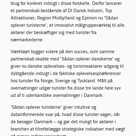
brug for konkret indsigt i disse forskelle. Derfor lancerer
et partnerskab bestående af DI Dansk Industri, Top
Attraktioner, Region Midtjylland og Epinion nu 'Sådan
oplever turisterne', et innovativt målgruppeværktøj til alle
aktører der beskæftiger sig med turister fra
nærmarkederne.
Værktøjet bygger videre på den succes, som samme
partnerskab skabte med 'Sådan oplever danskerne' og
giver nu danske oplevelses- og turismeaktører adgang til
dybtgående indsigt i de faktiske oplevelsespræferencer
hos turister fra Norge, Sverige og Tyskland. Målt på
overnatninger udgør turister fra disse tre lande hele syv
ud af ti udenlandske overnatninger i Danmark.
'Sådan oplever turisterne' giver intuitive og
datainformerede svar på, hvad disse turister søger, når
de besøger Danmark – og gør det muligt for aktører i
branchen at tilrettelægge strategiske indsatser med vægt