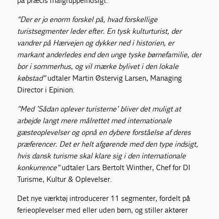
på præcis målgruppeindsigt.
"Der er jo enorm forskel på, hvad forskellige
turistsegmenter leder efter. En tysk kulturturist, der
vandrer på Hærvejen og dykker ned i historien, er
markant anderledes end den unge tyske børnefamilie, der
bor i sommerhus, og vil mærke bylivet i den lokale
købstad"
udtaler Martin Østervig Larsen, Managing
Director i Epinion.
"Med ’Sådan oplever turisterne’ bliver det muligt at
arbejde langt mere målrettet med internationale
gæsteoplevelser og opnå en dybere forståelse af deres
præferencer. Det er helt afgørende med den type indsigt,
hvis dansk turisme skal klare sig i den internationale
konkurrence"
udtaler Lars Bertolt Winther, Chef for DI
Turisme, Kultur & Oplevelser.
Det nye værktøj introducerer 11 segmenter, fordelt på
ferieoplevelser med eller uden børn, og stiller aktører