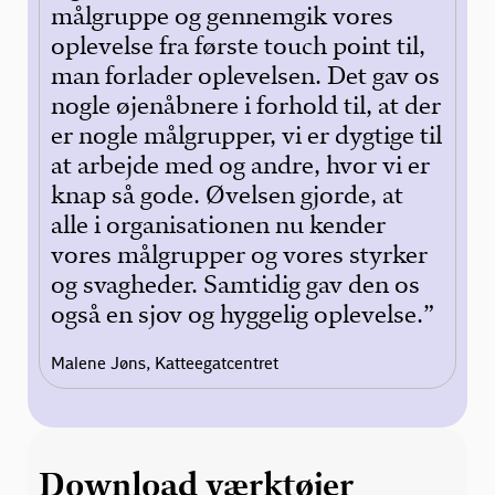
den
målgruppe og gennemgik vores
‘S
oplevelse fra første touch point til,
må
man forlader oplevelsen. Det gav os
so
nogle øjenåbnere i forhold til, at der
fo
er nogle målgrupper, vi er dygtige til
Ibe
at arbejde med og andre, hvor vi er
knap så gode. Øvelsen gjorde, at
alle i organisationen nu kender
vores målgrupper og vores styrker
og svagheder. Samtidig gav den os
også en sjov og hyggelig oplevelse.”
Malene Jøns, Katteegatcentret
Download værktøjer