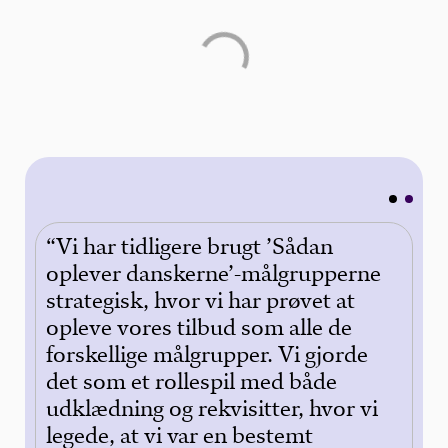
“Vi har tidligere brugt ’Sådan
“A
ere
oplever danskerne’-målgrupperne
da
strategisk, hvor vi har prøvet at
på
opleve vores tilbud som alle de
hv
 at
forskellige målgrupper. Vi gjorde
ha
det som et rollespil med både
vi
udklædning og rekvisitter, hvor vi
vo
ng.
legede, at vi var en bestemt
bu