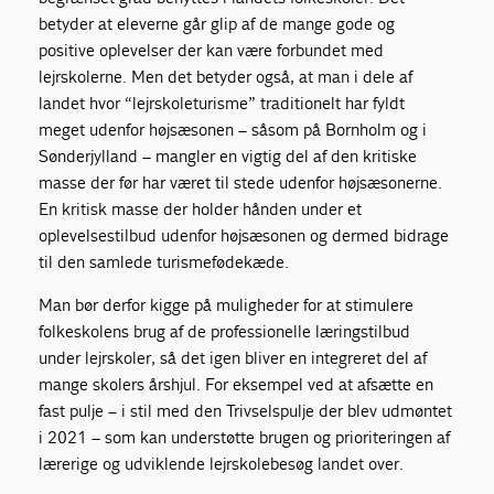
betyder at eleverne går glip af de mange gode og
positive oplevelser der kan være forbundet med
lejrskolerne. Men det betyder også, at man i dele af
landet hvor “lejrskoleturisme” traditionelt har fyldt
meget udenfor højsæsonen – såsom på Bornholm og i
Sønderjylland – mangler en vigtig del af den kritiske
masse der før har været til stede udenfor højsæsonerne.
En kritisk masse der holder hånden under et
oplevelsestilbud udenfor højsæsonen og dermed bidrage
til den samlede turismefødekæde.
Man bør derfor kigge på muligheder for at stimulere
folkeskolens brug af de professionelle læringstilbud
under lejrskoler, så det igen bliver en integreret del af
mange skolers årshjul. For eksempel ved at afsætte en
fast pulje – i stil med den Trivselspulje der blev udmøntet
i 2021 – som kan understøtte brugen og prioriteringen af
lærerige og udviklende lejrskolebesøg landet over.