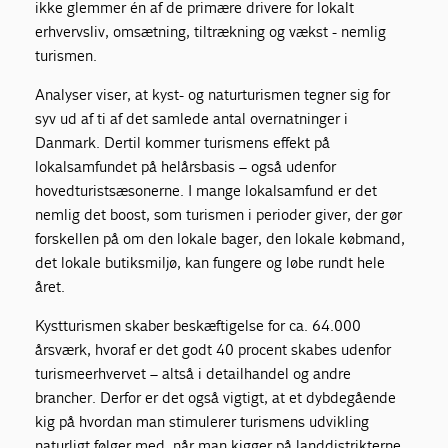
ikke glemmer én af de primære drivere for lokalt
erhvervsliv, omsætning, tiltrækning og vækst - nemlig
turismen.
Analyser viser, at kyst- og naturturismen tegner sig for
syv ud af ti af det samlede antal overnatninger i
Danmark. Dertil kommer turismens effekt på
lokalsamfundet på helårsbasis – også udenfor
hovedturistsæsonerne. I mange lokalsamfund er det
nemlig det boost, som turismen i perioder giver, der gør
forskellen på om den lokale bager, den lokale købmand,
det lokale butiksmiljø, kan fungere og løbe rundt hele
året.
Kystturismen skaber beskæftigelse for ca. 64.000
årsværk, hvoraf er det godt 40 procent skabes udenfor
turismeerhvervet – altså i detailhandel og andre
brancher. Derfor er det også vigtigt, at et dybdegående
kig på hvordan man stimulerer turismens udvikling
naturligt følger med, når man kigger på landdistrikterne.