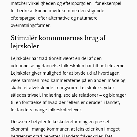
matcher virkeligheden og efterspørgslen - for eksempel
for bedre at kunne imødekomme den stigende
efterspørgsel efter alternative og naturnære
overnatningsformer.
Stimulér kommunernes brug af
lejrskoler
Lejrskoler har traditionelt været en del af den
uddannelse og dannelse folkeskolen har tilbudt eleverne.
Lejrskoler giver mulighed for at bryde ud af hverdagen,
være sammen med kammeraterne på en anden måde og
skabe et afvekslende læringsrum. Lejrskoler styrker
således trivsel, indlæring, sociale relationer – og bidrager
til en forståelse af hvad der “ellers er derude” i landet,
for landets mange folkeskoleelever.
Desværre betyder folkeskolereform og en presset
økonomi i mange kommuner, at lejrskoler kun i meget
begrænset grad benyttes i landets folkeskoler. Det