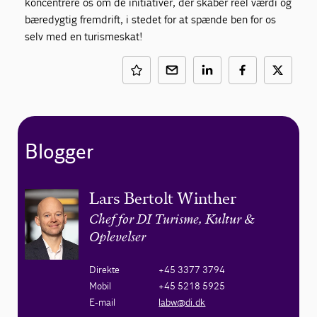
koncentrere os om de initiativer, der skaber reel værdi og
bæredygtig fremdrift, i stedet for at spænde ben for os
selv med en turismeskat!
Blogger
Lars Bertolt Winther
Chef for DI Turisme, Kultur &
Oplevelser
Direkte
+45 3377 3794
Mobil
+45 5218 5925
E-mail
labw@di.dk