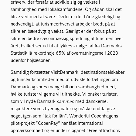
erhverv, der forstår at udvikle sig og vækste i
samhørighed med lokalsamfundene. Og sådan skal det
blive ved med at være. Derfor er det både glædeligt og
nødvendigt, at turismeerhvervet arbejder bredt på at
sikre en bæredygtig vækst. Særligt er der fokus på at
sikre en bedre sæsonmæssig spredning af turismen over
året, hvilket ser ud til at lykkes - ifølge tal fra Danmarks
Statistik lå rekordhøje 65% af overnatningerne i 2023
udenfor højsæsonen!
Samtidig fortsætter VisitDenmark, destinationsselskaber
og turistvirksomheder med at udvikle fortællingen om
Danmark og vores mange tilbud i samhørighed med,
hvilke turister vi gerne vil tiltrække. Vi ønsker turister,
som vil nyde Danmark
sammen
med danskerne,
respektere vores byer og natur og måske endda give
noget igen som ”tak for lån”. Wonderful Copenhagens
pilot-projekt ”CopenPay” har fået international
opmærksomhed og er under sloganet ”Free attractions