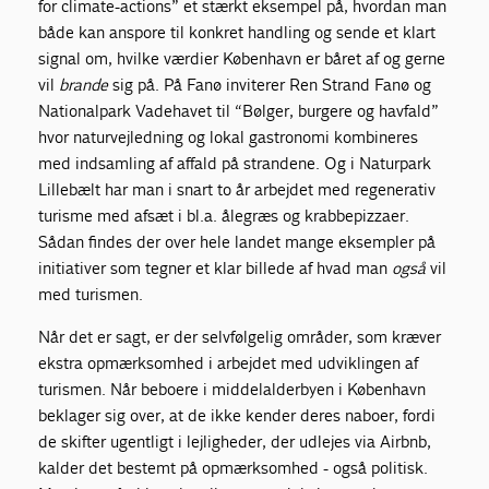
for climate-actions” et stærkt eksempel på, hvordan man
både kan anspore til konkret handling og sende et klart
signal om, hvilke værdier København er båret af og gerne
vil
brande
sig på. På Fanø inviterer Ren Strand Fanø og
Nationalpark Vadehavet til “Bølger, burgere og havfald”
hvor naturvejledning og lokal gastronomi kombineres
med indsamling af affald på strandene. Og i Naturpark
Lillebælt har man i snart to år arbejdet med regenerativ
turisme med afsæt i bl.a. ålegræs og krabbepizzaer.
Sådan findes der over hele landet mange eksempler på
initiativer som tegner et klar billede af hvad man
også
vil
med turismen.
Når det er sagt, er der selvfølgelig områder, som kræver
ekstra opmærksomhed i arbejdet med udviklingen af
turismen. Når b
eboere i middelalderbyen i København
beklager sig over, at de ikke kender deres naboer, fordi
de skifter ugentligt i lejligheder, der udlejes via Airbnb,
kalder det bestemt på opmærksomhed - også politisk.