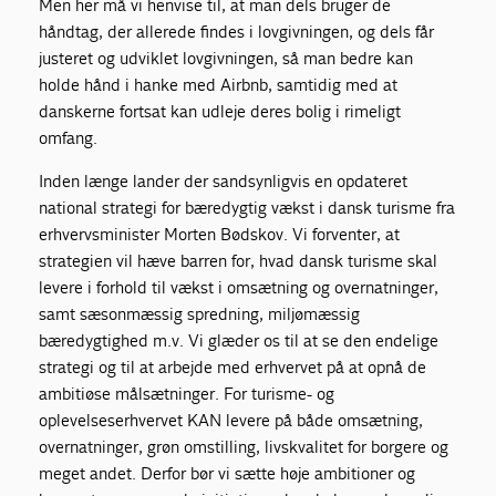
Men her må vi henvise til, at man dels bruger de
håndtag, der allerede findes i lovgivningen, og dels får
justeret og udviklet lovgivningen, så man bedre kan
holde hånd i hanke med Airbnb, samtidig med at
danskerne fortsat kan udleje deres bolig i rimeligt
omfang.
Inden længe lander der sandsynligvis en opdateret
national strategi for bæredygtig vækst i dansk turisme fra
erhvervsminister Morten Bødskov. Vi forventer, at
strategien vil hæve barren for, hvad dansk turisme skal
levere i forhold til vækst i omsætning og overnatninger,
samt sæsonmæssig spredning, miljømæssig
bæredygtighed m.v. Vi glæder os til at se den endelige
strategi og til at arbejde med erhvervet på at opnå de
ambitiøse målsætninger. For turisme- og
oplevelseserhvervet KAN levere på både omsætning,
overnatninger, grøn omstilling, livskvalitet for borgere og
meget andet. Derfor bør vi sætte høje ambitioner og