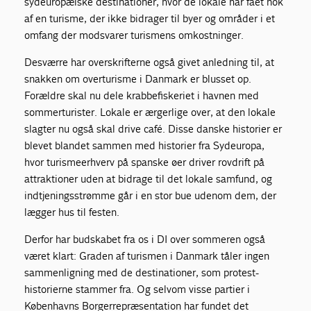
sydeuropæiske destinationer, hvor de lokale har fået nok
af en turisme, der ikke bidrager til byer og områder i et
omfang der modsvarer turismens omkostninger.
Desværre har overskrifterne også givet anledning til, at
snakken om overturisme i Danmark er blusset op.
Forældre skal nu dele krabbefiskeriet i havnen med
sommerturister. Lokale er ærgerlige over, at den lokale
slagter nu også skal drive café. Disse danske historier er
blevet blandet sammen med historier fra Sydeuropa,
hvor turismeerhverv på spanske øer driver rovdrift på
attraktioner uden at bidrage til det lokale samfund, og
indtjeningsstrømme går i en stor bue udenom dem, der
lægger hus til festen.
Derfor har budskabet fra os i DI over sommeren også
været klart: Graden af turismen i Danmark tåler ingen
sammenligning med de destinationer, som protest-
historierne stammer fra. Og selvom visse partier i
Københavns Borgerrepræsentation har fundet det