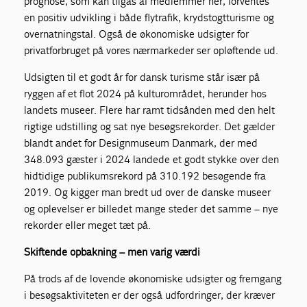
prognose, som kan tilgås af medlemmer her, forventes
en positiv udvikling i både flytrafik, krydstogtturisme og
overnatningstal. Også de økonomiske udsigter for
privatforbruget på vores nærmarkeder ser opløftende ud.
Udsigten til et godt år for dansk turisme står især på
ryggen af et flot 2024 på kulturområdet, herunder hos
landets museer. Flere har ramt tidsånden med den helt
rigtige udstilling og sat nye besøgsrekorder. Det gælder
blandt andet for Designmuseum Danmark, der med
348.093 gæster i 2024 landede et godt stykke over den
hidtidige publikumsrekord på 310.192 besøgende fra
2019. Og kigger man bredt ud over de danske museer
og oplevelser er billedet mange steder det samme – nye
rekorder eller meget tæt på.
Skiftende opbakning – men varig værdi
På trods af de lovende økonomiske udsigter og fremgang
i besøgsaktiviteten er der også udfordringer, der kræver