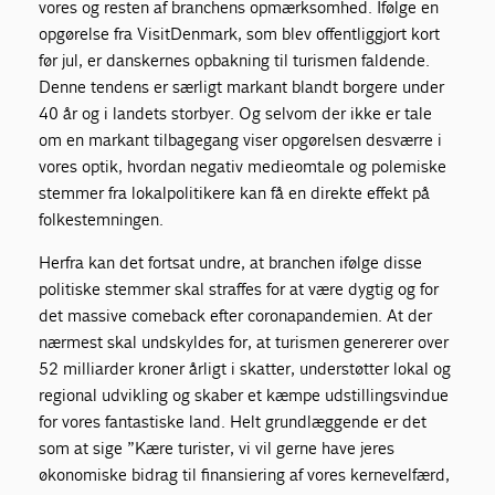
vores og resten af branchens opmærksomhed. Ifølge en
opgørelse fra VisitDenmark, som blev offentliggjort kort
før jul, er danskernes opbakning til turismen faldende.
Denne tendens er særligt markant blandt borgere under
40 år og i landets storbyer. Og selvom der ikke er tale
om en markant tilbagegang viser opgørelsen desværre i
vores optik, hvordan negativ medieomtale og polemiske
stemmer fra lokalpolitikere kan få en direkte effekt på
folkestemningen.
Herfra kan det fortsat undre, at branchen ifølge disse
politiske stemmer skal straffes for at være dygtig og for
det massive comeback efter coronapandemien. At der
nærmest skal undskyldes for, at turismen genererer over
52 milliarder kroner årligt i skatter, understøtter lokal og
regional udvikling og skaber et kæmpe udstillingsvindue
for vores fantastiske land. Helt grundlæggende er det
som at sige ”Kære turister, vi vil gerne have jeres
økonomiske bidrag til finansiering af vores kernevelfærd,