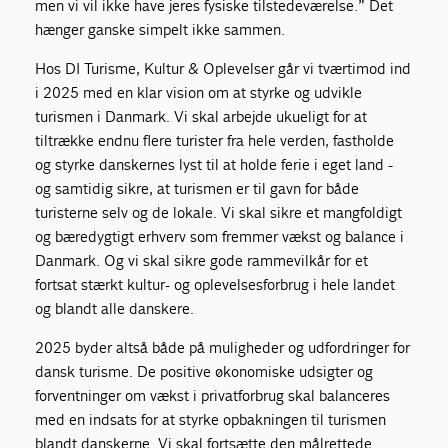
men vi vil ikke have jeres fysiske tilstedeværelse.” Det
hænger ganske simpelt ikke sammen.
Hos DI Turisme, Kultur & Oplevelser går vi tværtimod ind
i 2025 med en klar vision om at styrke og udvikle
turismen i Danmark. Vi skal arbejde ukueligt for at
tiltrække endnu flere turister fra hele verden, fastholde
og styrke danskernes lyst til at holde ferie i eget land -
og samtidig sikre, at turismen er til gavn for både
turisterne selv og de lokale. Vi skal sikre et mangfoldigt
og bæredygtigt erhverv som fremmer vækst og balance i
Danmark. Og vi skal sikre gode rammevilkår for et
fortsat stærkt kultur- og oplevelsesforbrug i hele landet
og blandt alle danskere.
2025 byder altså både på muligheder og udfordringer for
dansk turisme. De positive økonomiske udsigter og
forventninger om vækst i privatforbrug skal balanceres
med en indsats for at styrke opbakningen til turismen
blandt danskerne. Vi skal fortsætte den målrettede