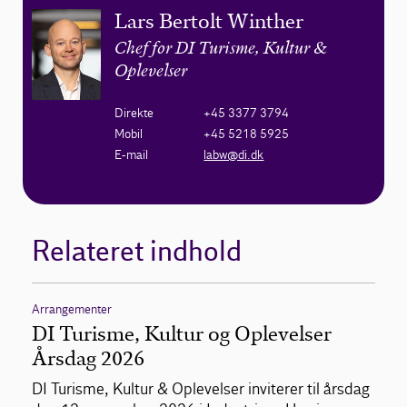
Lars Bertolt Winther
Chef for DI Turisme, Kultur &
Oplevelser
Direkte
+45 3377 3794
Mobil
+45 5218 5925
E-mail
labw@di.dk
Relateret indhold
Arrangementer
DI Turisme, Kultur og Oplevelser
Årsdag 2026
DI Turisme, Kultur & Oplevelser inviterer til årsdag