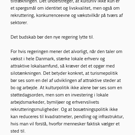
tiltrækningen. Det understreger, at kulturliv ikke kun er
et spørgsmål om identitet og livskvalitet, men også om
rekruttering, konkurrenceevne og vækstvilkår på tværs af
sektorer.
Det budskab bør den nye regering lytte til.
For hvis regeringen mener det alvorligt, når den taler om
vækst i hele Danmark, stærke lokale erhverv og
attraktive lokalsamfund, så kræver det et opgør med
silotænkningen. Det betyder konkret, at turismepolitik
bør ses som en del af udviklingen af attraktive steder at
bo og arbejde. At kulturpolitik ikke alene bør ses som en
støttedagsorden, men som en investering i lokale
arbejdsmarkeder, bymiljøer og erhvervslivets
rekrutteringsmuligheder. Og at bosætningspolitik ikke
kan reduceres til kvadratmeter, pendling og infrastruktur,
hvis man vil forstå, hvorfor mennesker faktisk vælger et
sted til.