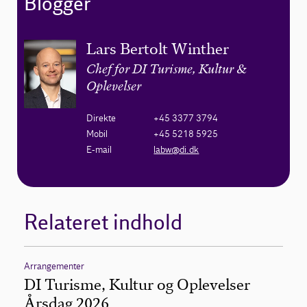
Blogger
Lars Bertolt Winther
Chef for DI Turisme, Kultur &
Oplevelser
Direkte
+45 3377 3794
Mobil
+45 5218 5925
E-mail
labw@di.dk
Relateret indhold
Arrangementer
DI Turisme, Kultur og Oplevelser
Årsdag 2026