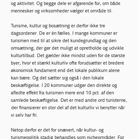
og aktivitet. Og begge dele er afgørende for, om både
mennesker og virksomheder vælger et område til.
Turisme, kultur og bosætning er derfor ikke tre
dagsordener. De er én fælles. I mange kommuner er
turismen med til at sikre det kundegrundlag og den
omsætning, der gør det muligt at opretholde og udvikle
kulturtilbud. Det gælder ikke mindst uden for de største
byer, hvor et stærkt kulturliv ofte forudsætter et bredere
økonomisk fundament end det lokale publikum alene
kan bære. Og det sætter sig også i den lokale
beskæftigelse. I 20 kommuner udgør den direkte og
afledte effekt fra turismen mere end 10 pct. af den
samlede beskæftigelse. Det er med andre ord turisterne,
der finansierer en stor del af det kulturliv vi benytter når
vi selv har fri.
Netop derfor er det for snævert, når kultur- og
turismepolitik stadig behandles som nicheområder. For