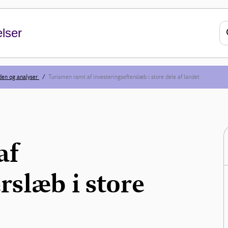
lser
den og analyser
Turismen ramt af investeringsefterslæb i store dele af landet
af
rslæb i store