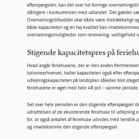
efterspørgslen, kan det over tid forringe overnatnings
dårligere i konkurrencen med udlandet. Det gælder sæ
Overnatningstilbuddet skal både være tilstrækkeligt og
både kapaciteten og en høj kvalitet kan imødekommes. 
overnatningsmuligheder som renovering, vedligehold og 
Stigende kapacitetspres på ferie
Hvad angår feriehusene, der er den anden fremhersken
turismeerhvervet, halter kapaciteten også efter eftersp
udlejningskapaciteten på landsplan således blot steget
feriehusene er øget med hele 48 pct. i samme periode
Set over hele perioden er den stigende efterspørgsel
udnyttelsen af de eksisterende feriehuse til udlejning e
for, at også antallet af feriehuse udvides med henblik
og imødekomme den stigende efterspørgsel.