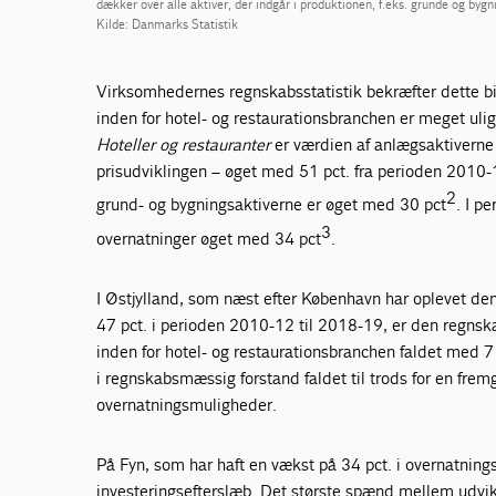
dækker over alle aktiver, der indgår i produktionen, f.eks. grunde og bygn
Kilde: Danmarks Statistik
Virksomhedernes regnskabsstatistik bekræfter dette bil
inden for hotel- og restaurationsbranchen er meget uli
Hoteller og restauranter
er værdien af anlægsaktiverne 
prisudviklingen – øget med 51 pct. fra perioden 2010
2
grund- og bygningsaktiverne er øget med 30 pct
. I p
3
overnatninger øget med 34 pct
.
I Østjylland, som næst efter København har oplevet de
47 pct. i perioden 2010-12 til 2018-19, er den regns
inden for hotel- og restaurationsbranchen faldet med 
i regnskabsmæssig forstand faldet til trods for en fremg
overnatningsmuligheder.
På Fyn, som har haft en vækst på 34 pct. i overnatnings
investeringsefterslæb. Det største spænd mellem udvik