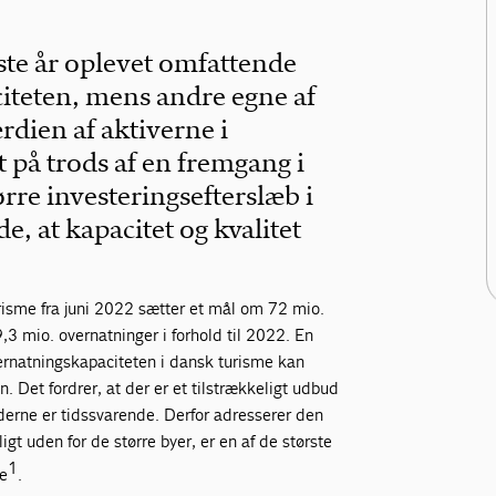
te år oplevet omfattende
citeten, mens andre egne af
rdien af aktiverne i
t på trods af en fremgang i
rre investeringsefterslæb i
e, at kapacitet og kvalitet
risme fra juni 2022 sætter et mål om 72 mio.
,3 mio. overnatninger i forhold til 2022. En
vernatningskapaciteten i dansk turisme kan
n. Det fordrer, at der er et tilstrækkeligt udbud
erne er tidssvarende. Derfor adresserer den
igt uden for de større byer, er en af de største
1
me
.