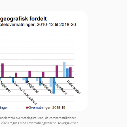
 udeladt fra overnatningstallene, da coronarestriktioner
vis 2020 regnes med i overnatningstallene. Anlægsaktiver