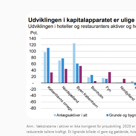
Anm.: Vækstraterne i aktiver er ikke korrigeret for prisudvikling. 2020 er
reducerede tallene kraftigt. Et lignende billede vil gøre sig gældende, h