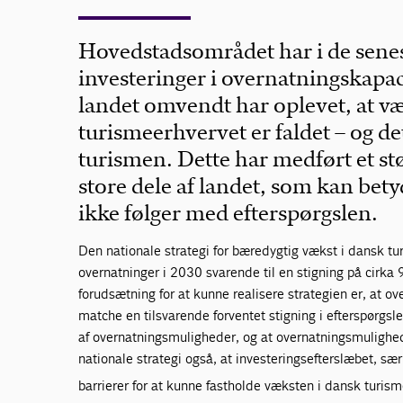
Hovedstadsområdet har i de senes
investeringer i overnatningskapa
landet omvendt har oplevet, at væ
turismeerhvervet er faldet – og de
turismen. Dette har medført et stø
store dele af landet, som kan betyd
ikke følger med efterspørgslen.
Den nationale strategi for bæredygtig vækst i dansk tu
overnatninger i 2030 svarende til en stigning på cirka 9
forudsætning for at kunne realisere strategien er, at o
matche en tilsvarende forventet stigning i efterspørgsle
af overnatningsmuligheder, og at overnatningsmulighed
nationale strategi også, at investeringsefterslæbet, særl
barrierer for at kunne fastholde væksten i dansk turis