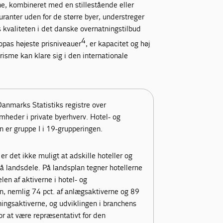
ne, kombineret med en stillestående eller
auranter uden for de større byer, understreger
s kvaliteten i det danske overnatningstilbud
4
opas højeste prisniveauer
, er kapacitet og høj
risme kan klare sig i den internationale
anmarks Statistiks registre over
mheder i private byerhverv. Hotel- og
 er gruppe I i 19-grupperingen.
er det ikke muligt at adskille hoteller og
på landsdele. På landsplan tegner hotellerne
elen af aktiverne i hotel- og
n, nemlig 74 pct. af anlægsaktiverne og 89
ningsaktiverne, og udviklingen i branchens
or at være repræsentativt for den