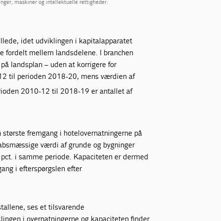
inger, maskiner og intellektuelle rettigheder.
lede, idet udviklingen i kapitalapparatet
ge fordelt mellem landsdelene. I branchen
på landsplan – uden at korrigere for
-12 til perioden 2018-20, mens værdien af
erioden 2010-12 til 2018-19 er antallet af
n største fremgang i hotelovernatningerne på
kabsmæssige værdi af grunde og bygninger
7 pct. i samme periode. Kapaciteten er dermed
ang i efterspørgslen efter
tallene, ses et tilsvarende
lingen i overnatningerne og kapaciteten finder