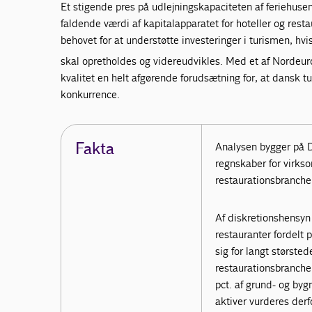
Et stigende pres på udlejningskapaciteten af feriehuse
faldende værdi af kapitalapparatet for hoteller og rest
behovet for at understøtte investeringer i turismen, hvi
skal opretholdes og videreudvikles. Med et af Nordeur
kvalitet en helt afgørende forudsætning for, at dansk tu
konkurrence.
Fakta
Analysen bygger på D
regnskaber for virkso
restaurationsbranchen
Af diskretionshensyn 
restauranter fordelt 
sig for langt størsted
restaurationsbranche
pct. af grund- og byg
aktiver vurderes derf