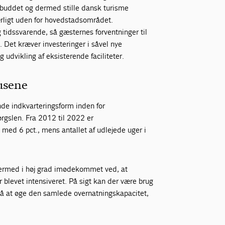
tilbuddet og dermed stille dansk turisme
rligt uden for hovedstadsområdet.
 tidssvarende, så gæsternes forventninger til
Det kræver investeringer i såvel nye
udvikling af eksisterende faciliteter.
husene
de indkvarteringsform inden for
ørgslen. Fra 2012 til 2022 er
 med 6 pct., mens antallet af udlejede uger i
.
 dermed i høj grad imødekommet ved, at
r blevet intensiveret. På sigt kan der være brug
 på at øge den samlede overnatningskapacitet,