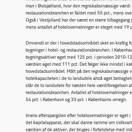
man i Østsjælland, hvor den regnskabsmæssige værdi a
restaurationsbranchen er faldet med 55 pct., mens ov
Også i Vestjylland har der været en større tilbagegang 
mens antallet af hotelovernatninger er steget med 19 p
Omvendt er der i hovedstadsområdet sket en kraftig fo
bygninger i hotel- og restaurationsbranchen. I Københa
bygningsaktiver øget med 125 pct. i perioden 2010-12
værdien øget med 111 pct. Det følger ikke mindst i køl
hovedstadsområdet. Målt på den regnskabsmæssige væ
hotelkapaciteten i de to landsdele altså øget betragt
står de to landsdele for næsten hele værdiforøgelsen af
restaurationsbranchen. Antallet af hotelovernatninger
54 pct. i København og 33 pct. i Københavns omegn.
Imens efterspørgslen efter hotelovernatninger er øget i 
det kapitalapparat, der skal danne ramme om indkvart
værdien af de aktiver, der bruges i forbindelse med ind