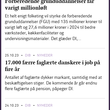
Forberedende grunduddannelser får
varigt millionløft
Et helt enigt folketing vil styrke de forberedende
grunduddannelser (FGU) med 135 millioner kroner til
varigt løft og 27,6 millioner kroner i 2024 til bedre
værksteder, køkkenfaciliteter og
undervisningsmaterialer. Det glæder DI,…
25.10.23
DIB
NYHEDER
•
•
17.000 færre faglærte danskere i job på
fire år
Antallet af faglærte dykker markant, samtidig med at
beskæftigelsen stiger. De kommende år går endnu
flere faglærte på pension, påpeger DI.
24.10.23
DIB
NYHEDER
•
•