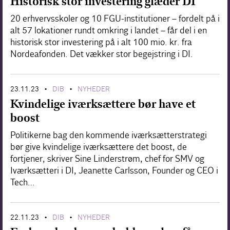
Historisk stor investering glæder DI
20 erhvervsskoler og 10 FGU-institutioner – fordelt på i
alt 57 lokationer rundt omkring i landet – får del i en
historisk stor investering på i alt 100 mio. kr. fra
Nordeafonden. Det vækker stor begejstring i DI.
23.11.23
DIB
NYHEDER
•
•
Kvindelige iværksættere bør have et
boost
Politikerne bag den kommende iværksætterstrategi
bør give kvindelige iværksættere det boost, de
fortjener, skriver Sine Linderstrøm, chef for SMV og
Iværksætteri i DI, Jeanette Carlsson, Founder og CEO i
Tech…
22.11.23
DIB
NYHEDER
•
•