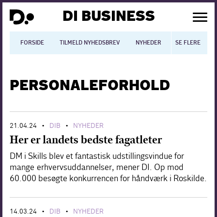
DI BUSINESS
FORSIDE
TILMELD NYHEDSBREV
NYHEDER
SE FLERE
BLOGS
N
PERSONALEFORHOLD
Dansk økonomi
Digitalisering
21.04.24
DIB
NYHEDER
•
•
International økonomi
Her er landets bedste fagatleter
Arbejdsmiljø
DM i Skills blev et fantastisk udstillingsvindue for
mange erhvervsuddannelser, mener DI. Op mod
Arbejdsmarkedet
60.000 besøgte konkurrencen for håndværk i Roskilde.
Uddannelse
14.03.24
DIB
NYHEDER
Europapolitik
•
•