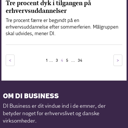
Tre procent dyk i tilgangen på
erhvervsuddannelser
Tre procent færre er begyndt på en
erhvervsuddannelse efter sommerferien. Målgruppen
skal udvides, mener DI.
<
…
…
>
1
3
4
5
34
OM DI BUSINESS
DI Business er dit vindue ind i de emner, der
betyder noget for erhvervslivet og danske
virksomheder.