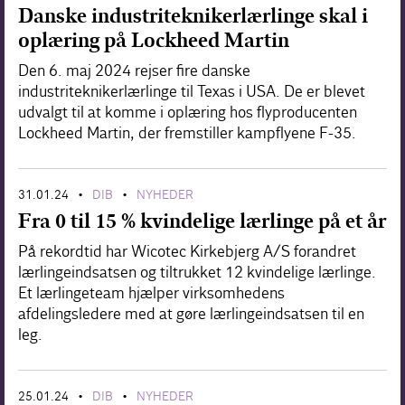
Danske industriteknikerlærlinge skal i
Forskning
oplæring på Lockheed Martin
Den 6. maj 2024 rejser fire danske
industriteknikerlærlinge til Texas i USA. De er blevet
udvalgt til at komme i oplæring hos flyproducenten
Lockheed Martin, der fremstiller kampflyene F-35.
31.01.24
DIB
NYHEDER
•
•
Fra 0 til 15 % kvindelige lærlinge på et år
På rekordtid har Wicotec Kirkebjerg A/S forandret
lærlingeindsatsen og tiltrukket 12 kvindelige lærlinge.
Et lærlingeteam hjælper virksomhedens
afdelingsledere med at gøre lærlingeindsatsen til en
leg.
25.01.24
DIB
NYHEDER
•
•