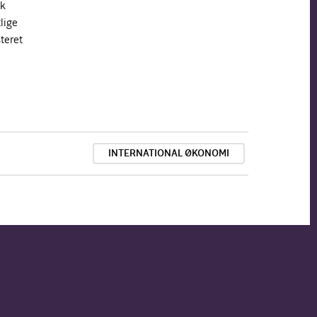
sk
lige
steret
INTERNATIONAL ØKONOMI