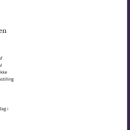
en
af
al
ikke
stilling
dag i