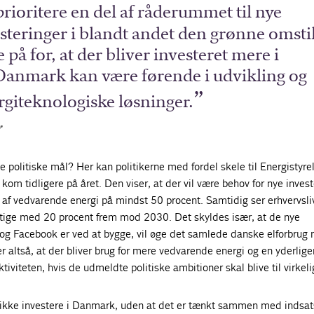
prioritere en del af råderummet til nye
esteringer i blandt andet den grønne omstil
e på for, at der bliver investeret mere i
 Danmark kan være førende i udvikling og
rgiteknologiske løsninger.
r
e politiske mål? Her kan politikerne med fordel skele til Energistyre
kom tidligere på året. Den viser, at der vil være behov for nye invest
l af vedvarende energi på mindst 50 procent. Samtidig ser erhvervsli
 stige med 20 procent frem mod 2030. Det skyldes især, at de nye
og Facebook er ved at bygge, vil øge det samlede danske elforbrug
r altså, at der bliver brug for mere vedvarende energi og en yderlige
ktiviteten, hvis de udmeldte politiske ambitioner skal blive til virkel
vi ikke investere i Danmark, uden at det er tænkt sammen med indsat