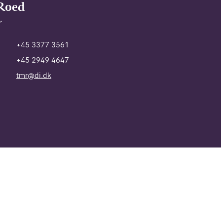
Roed
r
+45 3377 3561
+45 2949 4647
tmr@di.dk