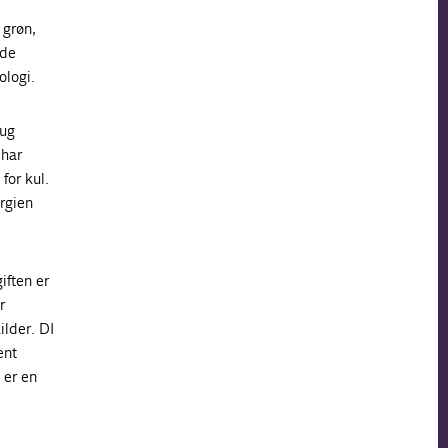
 grøn,
 de
ologi.
rug
 har
for kul.
rgien
iften er
r
ilder. DI
ent
 er en