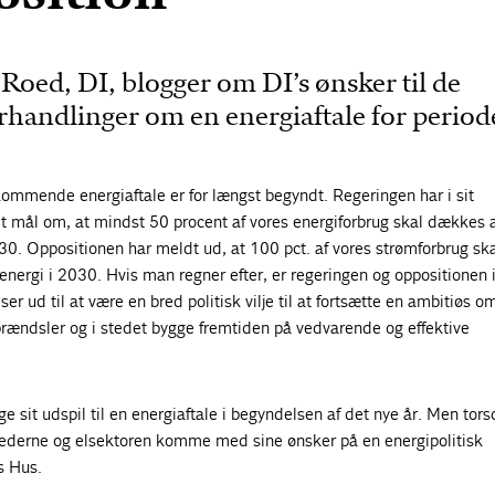
Roed, DI, blogger om DI’s ønsker til de
andlinger om en energiaftale for period
ommende energiaftale er for længst begyndt. Regeringen har i sit
t mål om, at mindst 50 procent af vores energiforbrug skal dækkes 
0. Oppositionen har meldt ud, at 100 pct. af vores strømforbrug sk
nergi i 2030. Hvis man regner efter, er regeringen og oppositionen 
ser ud til at være en bred politisk vilje til at fortsætte en ambitiøs om
 brændsler og i stedet bygge fremtiden på vedvarende og effektive
e sit udspil til en energiaftale i begyndelsen af det nye år. Men tors
ederne og elsektoren komme med sine ønsker på en energipolitisk
s Hus.