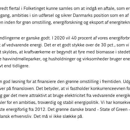
bredt flertal i Folketinget kunne samles om at indgå en aftale, som er
kegang, ambitiøs i sin udførsel og sikrer Danmarks position som en af
en inden for grøn omstilling, energiforskning og eksport af energitekn
dlingerne er ganske godt. I 2020 vil 40 procent af vores energiforb
 af vedvarende energi. Det er et godt stykke over de 30 pct., som vi
Det skyldes, at kraftværkerne er begyndt at fyre med biomasse i stedet 
ore havvindmølleparker, og husholdninger og virksomheder bruger ene
t end tidligere.
n god løsning for at finansiere den grønne omstilling i fremtiden. Udg
over på finansloven. Det betyder, at vi fastholder konkurrenceevnen fo
gør det mere attraktivt at bruge elektricitet fra vedvarende energik
ler for en ambitiøs, troværdig og stabil energipolitik. Vi har konsekv
e energiforlig fra 2012. Det grønne danske brand - State of Green -
ansk erhvervsliv. Det må vi ikke slække på.