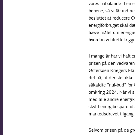
vores nabolande. I en e
benene, så vi får indfri
besluttet at reducere 
energiforbruget skal dæk
hæve målet om energief
hvordan vi tilrettelægg
I mange år har vi haft
prisen på den vedvarend
Østersøen Kriegers Flak 
det på, at der slet ikke
såkaldte ”nul-bud” for
omkring 2024. Når vi s
med alle andre energiki
skyld energibesparende
markedsdrevet tilgang.
Selvom prisen på de grø