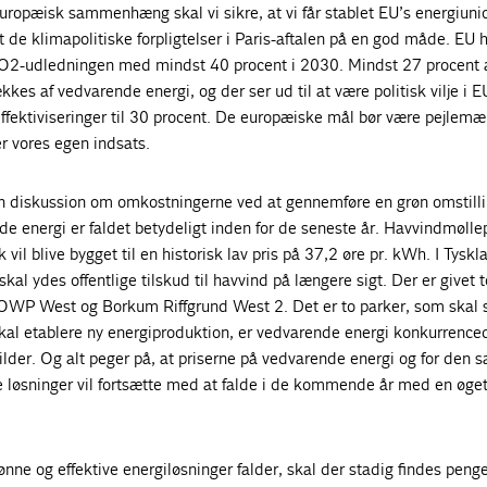
uropæisk sammenhæng skal vi sikre, at vi får stablet EU’s energiuni
et de klimapolitiske forpligtelser i Paris-aftalen på en god måde. EU 
CO2-udledningen med mindst 40 procent i 2030. Mindst 27 procent 
kes af vedvarende energi, og der ser ud til at være politisk vilje i EU
fektiviseringer til 30 procent. De europæiske mål bør være pejlemær
er vores egen indsats.
 en diskussion om omkostningerne ved at gennemføre en grøn omstill
e energi er faldet betydeligt inden for de seneste år. Havvindmølle
vil blive bygget til en historisk lav pris på 37,2 øre pr. kWh. I Tyskl
 skal ydes offentlige tilskud til havvind på længere sigt. Der er givet t
 OWP West og Borkum Riffgrund West 2. Det er to parker, som skal s
kal etablere ny energiproduktion, er vedvarende energi konkurrence
lder. Og alt peger på, at priserne på vedvarende energi og for den s
 løsninger vil fortsætte med at falde i de kommende år med en øge
nne og effektive energiløsninger falder, skal der stadig findes peng