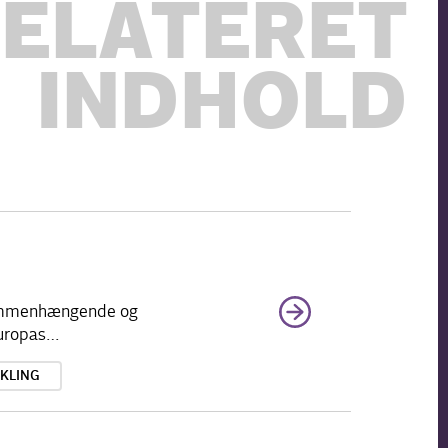
ELATERET
INDHOLD
 sammenhængende og
 Europas…
KLING