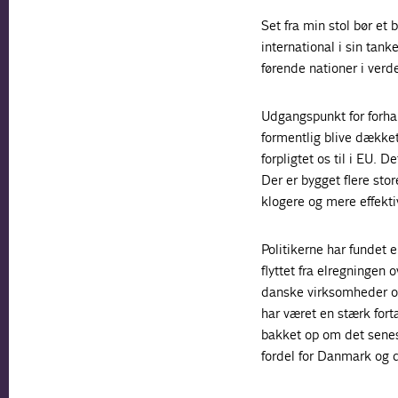
Set fra min stol bør et 
international i sin tan
førende nationer i verd
Udgangspunkt for forhan
formentlig blive dækket
forpligtet os til i EU. 
Der er bygget flere st
klogere og mere effektiv
Politikerne har fundet e
flyttet fra elregningen 
danske virksomheder og 
har været en stærk forta
bakket op om det senest
fordel for Danmark og d