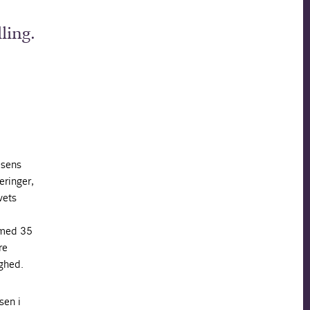
ling.
lsens
eringer,
vets
 med 35
re
ighed.
sen i