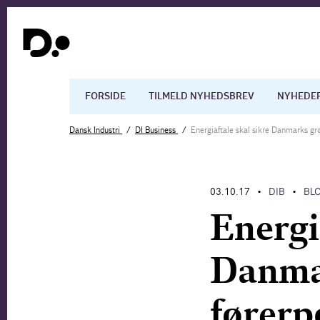
FORSIDE
TILMELD NYHEDSBREV
NYHEDE
Dansk Industri
DI Business
Energiaftale skal sikre Danmarks grø
Dansk økonomi
Digita
03.10.17
DIB
BL
•
•
Arbejdsmarkedet
Uddan
Energi
Danma
førerp