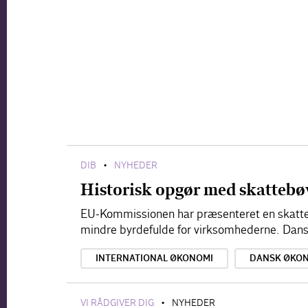
DIB
NYHEDER
•
Historisk opgør med skattebø
EU-Kommissionen har præsenteret en skatte
mindre byrdefulde for virksomhederne. Dansk 
INTERNATIONAL ØKONOMI
DANSK ØKO
VI RÅDGIVER DIG
NYHEDER
•