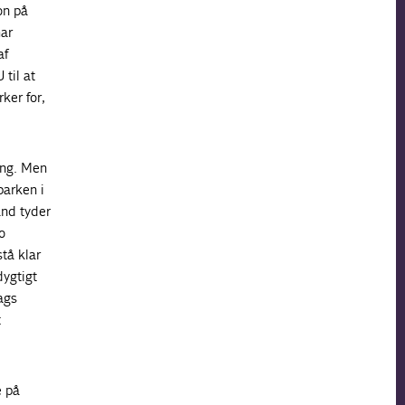
on på
har
af
 til at
ker for,
ing. Men
parken i
and tyder
o
tå klar
dygtigt
ags
t
e på