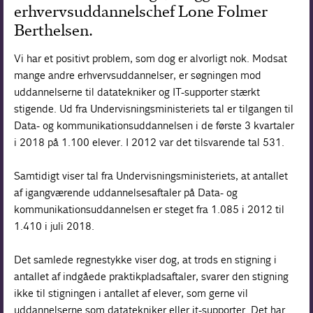
erhvervsuddannelschef Lone Folmer
Forskning
Berthelsen.
Vi har et positivt problem, som dog er alvorligt nok. Modsat
mange andre erhvervsuddannelser, er søgningen mod
uddannelserne til datatekniker og IT-supporter stærkt
stigende. Ud fra Undervisningsministeriets tal er tilgangen til
Data- og kommunikationsuddannelsen i de første 3 kvartaler
i 2018 på 1.100 elever. I 2012 var det tilsvarende tal 531.
Samtidigt viser tal fra Undervisningsministeriets, at antallet
af igangværende uddannelsesaftaler på Data- og
kommunikationsuddannelsen er steget fra 1.085 i 2012 til
1.410 i juli 2018.
Det samlede regnestykke viser dog, at trods en stigning i
antallet af indgåede praktikpladsaftaler, svarer den stigning
ikke til stigningen i antallet af elever, som gerne vil
uddannelserne som datatekniker eller it-supporter. Det har