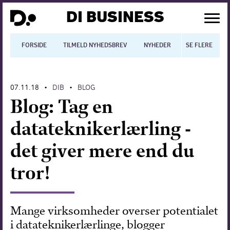
DI BUSINESS
FORSIDE
TILMELD NYHEDSBREV
NYHEDER
SE FLERE
BLOGS
N
07.11.18
DIB
BLOG
•
•
Dansk økonomi
Blog: Tag en
Digitalisering
datateknikerlærling -
International økonomi
det giver mere end du
Arbejdsmiljø
tror!
Arbejdsmarkedet
Uddannelse
Mange virksomheder overser potentialet
i datateknikerlærlinge, blogger
Europapolitik