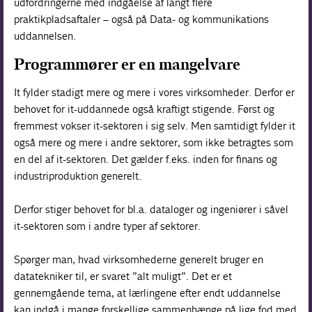
udfordringerne med indgåelse af langt flere
praktikpladsaftaler – også på Data- og kommunikations
uddannelsen.
Programmører er en mangelvare
It fylder stadigt mere og mere i vores virksomheder. Derfor er
behovet for it-uddannede også kraftigt stigende. Først og
fremmest vokser it-sektoren i sig selv. Men samtidigt fylder it
også mere og mere i andre sektorer, som ikke betragtes som
en del af it-sektoren. Det gælder f.eks. inden for finans og
industriproduktion generelt.
Derfor stiger behovet for bl.a. dataloger og ingeniører i såvel
it-sektoren som i andre typer af sektorer.
Spørger man, hvad virksomhederne generelt bruger en
datatekniker til, er svaret ”alt muligt”. Det er et
gennemgående tema, at lærlingene efter endt uddannelse
kan indgå i mange forskellige sammenhænge
på lige fod
med