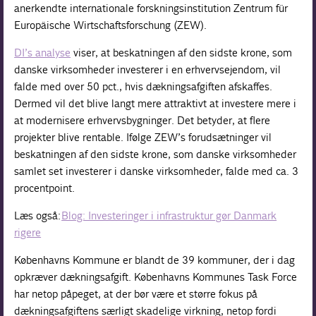
anerkendte internationale forskningsinstitution Zentrum für
Europäische Wirtschaftsforschung (ZEW).
DI’s analyse
viser, at beskatningen af den sidste krone, som
danske virksomheder investerer i en erhvervsejendom, vil
falde med over 50 pct., hvis dækningsafgiften afskaffes.
Dermed vil det blive langt mere attraktivt at investere mere i
at modernisere erhvervsbygninger. Det betyder, at flere
projekter blive rentable. Ifølge ZEW’s forudsætninger vil
beskatningen af den sidste krone, som danske virksomheder
samlet set investerer i danske virksomheder, falde med ca. 3
procentpoint.
Læs også:
Blog: Investeringer i infrastruktur gør Danmark
rigere
Københavns Kommune er blandt de 39 kommuner, der i dag
opkræver dækningsafgift. Københavns Kommunes Task Force
har netop påpeget, at der bør være et større fokus på
dækningsafgiftens særligt skadelige virkning, netop fordi