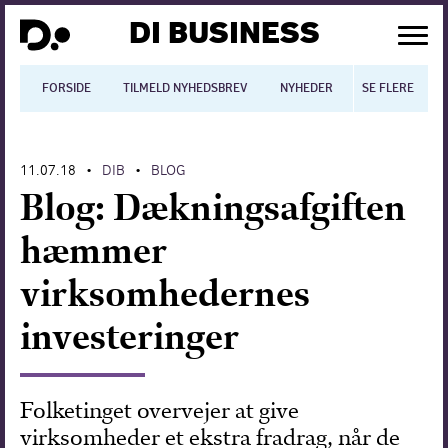
DI BUSINESS
FORSIDE
TILMELD NYHEDSBREV
NYHEDER
SE FLERE
BLOGS
N
11.07.18
DIB
BLOG
•
•
Dansk økonomi
Blog: Dækningsafgiften
Digitalisering
hæmmer
International økonomi
virksomhedernes
Arbejdsmiljø
investeringer
Arbejdsmarkedet
Uddannelse
Folketinget overvejer at give
virksomheder et ekstra fradrag, når de
Europapolitik