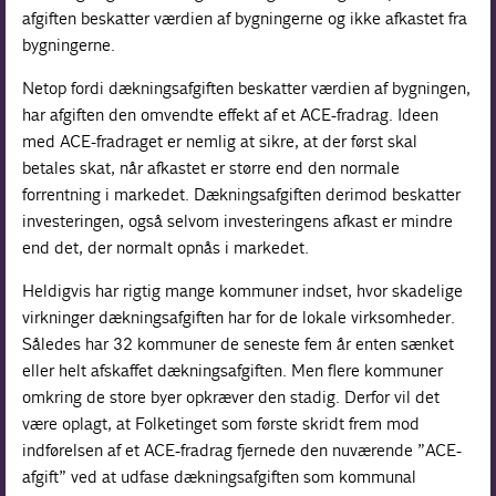
afgiften beskatter værdien af bygningerne og ikke afkastet fra
bygningerne.
Netop fordi dækningsafgiften beskatter værdien af bygningen,
har afgiften den omvendte effekt af et ACE-fradrag. Ideen
med ACE-fradraget er nemlig at sikre, at der først skal
betales skat, når afkastet er større end den normale
forrentning i markedet. Dækningsafgiften derimod beskatter
investeringen, også selvom investeringens afkast er mindre
end det, der normalt opnås i markedet.
Heldigvis har rigtig mange kommuner indset, hvor skadelige
virkninger dækningsafgiften har for de lokale virksomheder.
Således har 32 kommuner de seneste fem år enten sænket
eller helt afskaffet dækningsafgiften. Men flere kommuner
omkring de store byer opkræver den stadig. Derfor vil det
være oplagt, at Folketinget som første skridt frem mod
indførelsen af et ACE-fradrag fjernede den nuværende ”ACE-
afgift” ved at udfase dækningsafgiften som kommunal