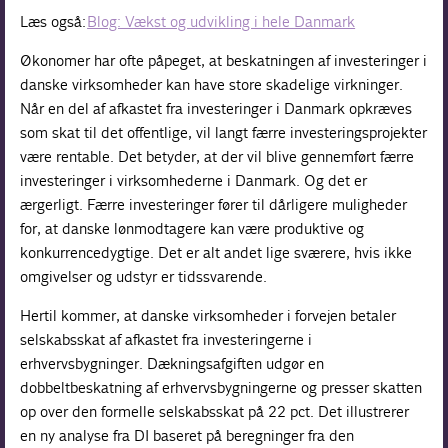
Læs også:
Blog: Vækst og udvikling i hele Danmark
Økonomer har ofte påpeget, at beskatningen af investeringer i
danske virksomheder kan have store skadelige virkninger.
Når en del af afkastet fra investeringer i Danmark opkræves
som skat til det offentlige, vil langt færre investeringsprojekter
være rentable. Det betyder, at der vil blive gennemført færre
investeringer i virksomhederne i Danmark. Og det er
ærgerligt. Færre investeringer fører til dårligere muligheder
for, at danske lønmodtagere kan være produktive og
konkurrencedygtige. Det er alt andet lige sværere, hvis ikke
omgivelser og udstyr er tidssvarende.
Hertil kommer, at danske virksomheder i forvejen betaler
selskabsskat af afkastet fra investeringerne i
erhvervsbygninger. Dækningsafgiften udgør en
dobbeltbeskatning af erhvervsbygningerne og presser skatten
op over den formelle selskabsskat på 22 pct. Det illustrerer
en ny analyse fra DI baseret på beregninger fra den