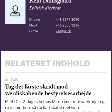
Kent Damsgaard
Politisk direktør
Direkte
+45 3377 3090
Mobil
+45 2585 3216
E-mail
ked@di.dk
RELATERET INDHOLD
KURSUS
Tag det første skridt mod
værdiskabende bestyrelsesarbejde
Med DI’s 2-dages kursus får du konkrete værktøjer og
ny inspiration, så du kan skabe reel værdi i