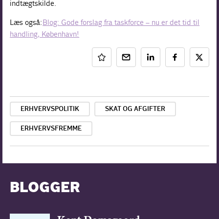
indtægtskilde.
Læs også:
Blog: Gode forslag fra taskforce – nu er det tid til
handling, København!
ERHVERVSPOLITIK
SKAT OG AFGIFTER
ERHVERVSFREMME
BLOGGER