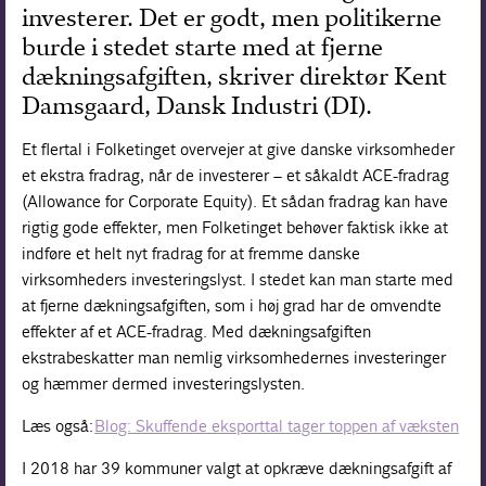
investerer. Det er godt, men politikerne
Forskning
burde i stedet starte med at fjerne
dækningsafgiften, skriver direktør Kent
Damsgaard, Dansk Industri (DI).
Et flertal i Folketinget overvejer at give danske virksomheder
et ekstra fradrag, når de investerer – et såkaldt ACE-fradrag
(Allowance for Corporate Equity). Et sådan fradrag kan have
rigtig gode effekter, men Folketinget behøver faktisk ikke at
indføre et helt nyt fradrag for at fremme danske
virksomheders investeringslyst. I stedet kan man starte med
at fjerne dækningsafgiften, som i høj grad har de omvendte
effekter af et ACE-fradrag. Med dækningsafgiften
ekstrabeskatter man nemlig virksomhedernes investeringer
og hæmmer dermed investeringslysten.
Læs også:
Blog: Skuffende eksporttal tager toppen af væksten
I 2018 har 39 kommuner valgt at opkræve dækningsafgift af