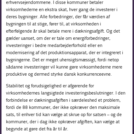
erhvervsejendommene. I disse kommuner betaler
virksomhederne en ekstra skat, hver gang de investerer i
deres bygninger. Alle forbedringer, der får værdien af
bygningen til at stige, fører til, at virksomheden i
efterfølgende år skal betale mere i dækningsafgift. Og det
gælder uanset, om der er tale om energiforbedringer,
investeringer i bedre medarbejderforhold eller en
modernisering af det produktionsapparat, der er integreret i
bygningerne. Det er meget uhensigtsmæssigt, fordi netop
sådanne investeringer vil kunne gøre virksomhederne mere
produktive og dermed styrke dansk konkurrenceevne.
Stabilitet og forudsigelighed er afgørende for
virksomhedernes langsigtede investeringsbeslutninger. I den
forbindelse er dækningsafgiften i særdeleshed et problem,
fordi de 88 kommuner, der ikke opkræver den maksimale
sats, til enhver tid kan vælge at skrue op for satsen – og de
kommuner, der i dag ikke opkræver afgiften, kan vælge at
begynde at gøre det fra år til år.