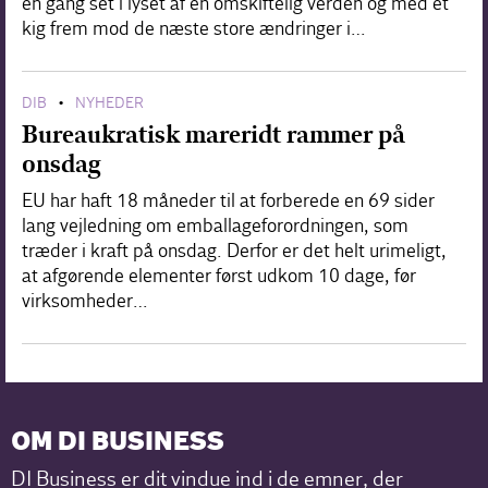
en gang set i lyset af en omskiftelig verden og med et
kig frem mod de næste store ændringer i…
DIB
NYHEDER
•
Bureaukratisk mareridt rammer på
onsdag
EU har haft 18 måneder til at forberede en 69 sider
lang vejledning om emballageforordningen, som
træder i kraft på onsdag. Derfor er det helt urimeligt,
at afgørende elementer først udkom 10 dage, før
virksomheder…
OM DI BUSINESS
DI Business er dit vindue ind i de emner, der