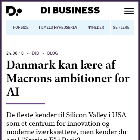
DI BUSINESS
FORSIDE
TILMELD NYHEDSBREV
NYHEDER
SE FLERE
BLOGS
N
24.08.18
DIB
BLOG
•
•
Dansk økonomi
Danmark kan lære af
Digitalisering
Macrons ambitioner for
International økonomi
AI
Arbejdsmiljø
Arbejdsmarkedet
De fleste kender til Silicon Valley i USA
som et centrum for innovation og
Uddannelse
moderne iværksættere, men kender du
Europapolitik