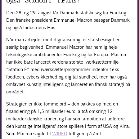
også ”Station F” i Paris?
Forskning
Den 28. og 29. august får Danmark statsbesøg fra Frankrig.
Den franske præsident Emmanuel Macron besøger Danmark
og også Industriens Hus.
Når man arbejder med digitalisering, er statsbesøget en
særlig begivenhed. Emmanuel Macron har nemlig høje
teknologiske ambitioner for Frankrig og for Europa. Macron
har ikke bare lanceret verdens største iværksættermiljø
”Station F” med iværksætterprogrammer indenfor f.eks.
foodtech, cybersikkerhed og digital sundhed, men har også
omfavnet kunstig intelligens og lanceret en fransk strategi på
området.
Strategien er ikke tomme ord – den bakkes op med en
finansiering på 1,5 milliarder euro, altså omkring 12
milliarder danske kroner, og har som ambition at udfordre
den kunstige intelligens’ store spillere i form af USA og Kina.
Som Macron sagde til
WIRED
tidligere på året: