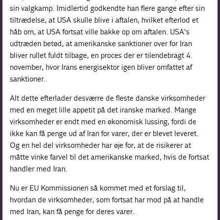
sin valgkamp. Imidlertid godkendte han flere gange efter sin
tiltrædelse, at USA skulle blive i aftalen, hvilket efterlod et
håb om, at USA fortsat ville bakke op om aftalen. USA's
udtræden betød, at amerikanske sanktioner over for Iran
bliver rullet fuldt tilbage, en proces der er tilendebragt 4.
november, hvor Irans energisektor igen bliver omfattet af
sanktioner.
Alt dette efterlader desværre de fleste danske virksomheder
med en meget lille appetit på det iranske marked. Mange
virksomheder er endt med en økonomisk lussing, fordi de
ikke kan få penge ud af Iran for varer, der er blevet leveret.
Og en hel del virksomheder har øje for, at de risikerer at
måtte vinke farvel til det amerikanske marked, hvis de fortsat
handler med Iran.
Nu er EU Kommissionen så kommet med et forslag til,
hvordan de virksomheder, som fortsat har mod på at handle
med Iran, kan få penge for deres varer.