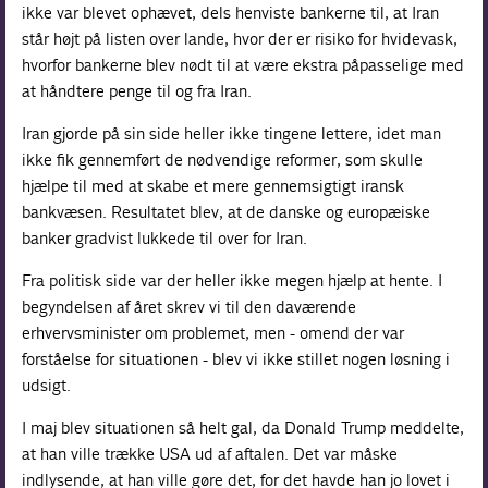
ikke var blevet ophævet, dels henviste bankerne til, at Iran
står højt på listen over lande, hvor der er risiko for hvidevask,
hvorfor bankerne blev nødt til at være ekstra påpasselige med
at håndtere penge til og fra Iran.
Iran gjorde på sin side heller ikke tingene lettere, idet man
ikke fik gennemført de nødvendige reformer, som skulle
hjælpe til med at skabe et mere gennemsigtigt iransk
bankvæsen. Resultatet blev, at de danske og europæiske
banker gradvist lukkede til over for Iran.
Fra politisk side var der heller ikke megen hjælp at hente. I
begyndelsen af året skrev vi til den daværende
erhvervsminister om problemet, men - omend der var
forståelse for situationen - blev vi ikke stillet nogen løsning i
udsigt.
I maj blev situationen så helt gal, da Donald Trump meddelte,
at han ville trække USA ud af aftalen. Det var måske
indlysende, at han ville gøre det, for det havde han jo lovet i