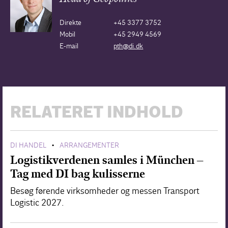
Direkte
+45 3377 3752
Mobil
+45 2949 4569
E-mail
pth@di.dk
RELATERET INDHOLD
DI HANDEL
ARRANGEMENTER
•
Logistikverdenen samles i München –
Tag med DI bag kulisserne
Besøg førende virksomheder og messen Transport
Logistic 2027.