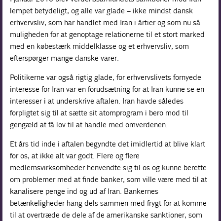
lempet betydeligt, og alle var glade – ikke mindst dansk
Forskning
erhvervsliv, som har handlet med Iran i årtier og som nu så
muligheden for at genoptage relationerne til et stort marked
med en købestærk middelklasse og et erhvervsliv, som
efterspørger mange danske varer.
Politikerne var også rigtig glade, for erhvervslivets fornyede
interesse for Iran var en forudsætning for at Iran kunne se en
interesser i at underskrive aftalen. Iran havde således
forpligtet sig til at sætte sit atomprogram i bero mod til
gengæld at få lov til at handle med omverdenen.
Et års tid inde i aftalen begyndte det imidlertid at blive klart
for os, at ikke alt var godt. Flere og flere
medlemsvirksomheder henvendte sig til os og kunne berette
om problemer med at finde banker, som ville være med til at
kanalisere penge ind og ud af Iran. Bankernes
betænkeligheder hang dels sammen med frygt for at komme
til at overtræde de dele af de amerikanske sanktioner, som