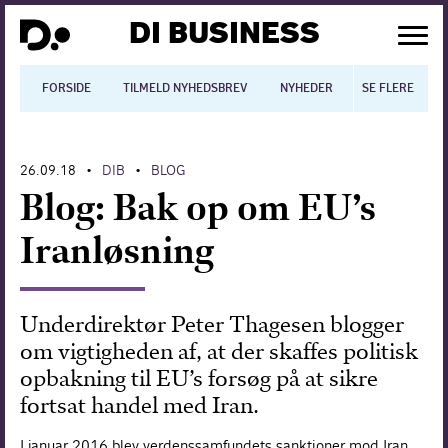
DI BUSINESS
FORSIDE
TILMELD NYHEDSBREV
NYHEDER
SE FLERE
BLOGS
N
26.09.18
DIB
BLOG
•
•
Dansk økonomi
Blog: Bak op om EU’s
Digitalisering
Iranløsning
International økonomi
Arbejdsmiljø
Underdirektør Peter Thagesen blogger
om vigtigheden af, at der skaffes politisk
Arbejdsmarkedet
opbakning til EU’s forsøg på at sikre
Uddannelse
fortsat handel med Iran.
Europapolitik
I januar 2016 blev verdenssamfundets sanktioner mod Iran