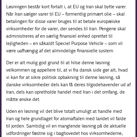
Løsningen består kort fortalt i, at EU og Iran skal bytte varer.
Når Iran sælger varer til EU – formentlig primært olie – skal
betalingen for disse varer bruges til at betale europæiske
virksomheder for de varer, der sendes til Iran. Pengene skal
administreres af en særlig finansiel enhed oprettet til
lejligheden – en såkaldt Speciel Purpose Vehicle – som vil
være uafhængig af det almindelige finansielle system.
Der er alt mulig god grund til at hilse denne løsning
velkommen og appellere til, at vi fra dansk side gør alt, hvad
vi kan for at sikre politisk opbakning til denne løsning, så
danske virksomheder dels kan få deres tilgodehavender ud af
Iran, dels kan opretholde handel med Iran i det omfang, de
måtte ønske det.
Uden en løsning vil det blive totalt umuligt at handle med
Iran og hele grundlaget for atomaftalen med landet vil falde
til jorden. Samtidig vil en manglende løsning på de aktuelle
udfordringer fæstne sig i baghovedet hos virksomhederne,